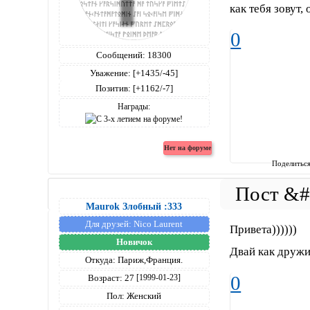
как тебя зовут,
0
Сообщений:
18300
Уважение:
[+1435/-45]
Позитив:
[+1162/-7]
Награды:
Поделитьс
Maurok Злобный :333
Для друзей:
Nico Laurent
Привета))))))
Новичок
Двай как дружи
Откуда:
Париж,Франция.
0
Возраст:
27
[1999-01-23]
Пол:
Женский