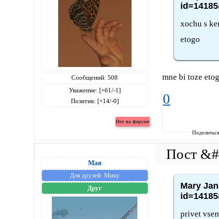
id=14185
xochu s ke
etogo
mne bi toze etog
Сообщений:
508
Уважение:
[+61/-1]
0
Позитив:
[+14/-0]
Поделитьс
Мая
Для друзей:
Мику
Mary Jan
Друг
id=14185
privet vse