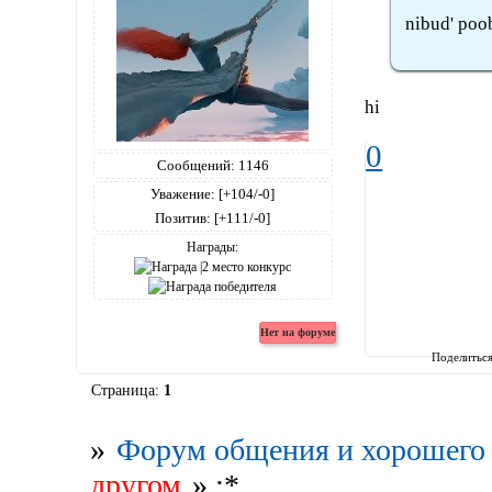
nibud' poo
hi
0
Сообщений:
1146
Уважение:
[+104/-0]
Позитив:
[+111/-0]
Награды:
Поделитьс
Страница:
1
»
Форум общения и хорошего 
другом
»
:*