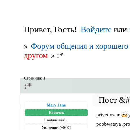
Привет, Гость!
Войдите
или
»
Форум общения и хорошего 
другом
»
:*
Страница:
1
:*
Mary Jane
Новичок
privet vsem
y
Сообщений:
1
poobwatsya .pro
Уважение:
[+0/-0]