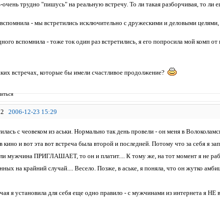
очень трудно "пишусь" на реальную встречу. То ли такая разборчивая, то ли ещ
 вспомнила - мы встретились исключительно с дружескими и деловыми целями,
дного вспомнила - тоже ток один раз встретились, я его попросила мой комп от
таких встречах, которые бы имели счастливое продолжение?
иться
2
2006-12-23 15:29
илась с чеовеком из аськи. Нормально так день провели - он меня в Волоколамс
в кино и вот эта вот встреча была второй и последней. Потому что за себя я за
сли мужчина ПРИГЛАШАЕТ, то он и платит.... К тому же, на тот момент я не раб
нных на крайний случай.... Весело. Позже, в аське, я поняла, что он жутко ам
чая я установила для себя еще одно правило - с мужчинами из интернета я НЕ 