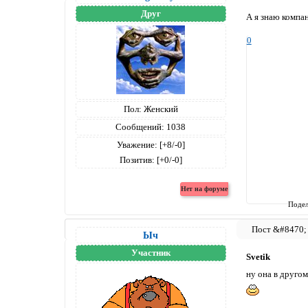
Друг
А я знаю компан
0
Пол:
Женский
Сообщений:
1038
Уважение:
[+8/-0]
Позитив:
[+0/-0]
Подел
Ыч
Участник
Svetik
ну она в другом