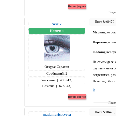
Подел
Svetik
Новичок
Марина
, но со
Пиратыч
, во-в
madamgricacy
На самом деле, 
Откуда:
Саратов
случае у меня с
Сообщений:
2
встретимся, раз
Уважение:
[+438/-12]
Наверно, сёня 
Позитив:
[+676/-43]
0
Подел
madamgricacyeva