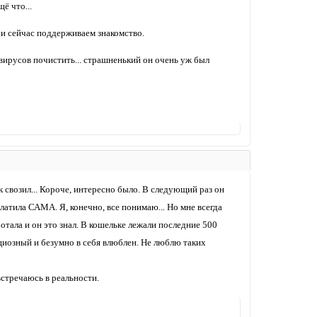
ё что...
 и сейчас поддерживаем знакомство.
 вирусов почистить... страшненький он очень уж был
к свозил... Короче, интересно было. В следующий раз он
платила САМА. Я, конечно, все понимаю... Но мне всегда
отала и он это знал. В кошельке лежали последние 500
бициозный и безумно в себя влюблен. Не люблю таких
встречаюсь в реальности.