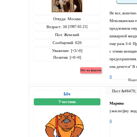
Не все, конечно
Откуда:
Москва
Мексиканская го
Возраст:
39
[1987-02-21]
предложила ему
Пол:
Женский
шикарной мазде,
Сообщений:
620
еще раза 3-4. П
Уважение:
[+5/-0]
с этими женщина
Позитив:
[+0/-0]
предохранения. 
она денется" В
0
Подел
Ыч
Участник
Марина
ужасно))ну люд
0