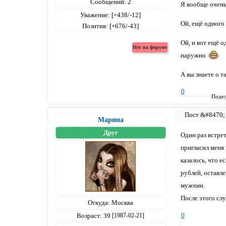
Сообщений:
2
Я вообще очень-
Уважение:
[+438/-12]
Ой, ещё одного
Позитив:
[+676/-43]
Ой, и вот ещё о
наружно
А вы знаете о 
0
Подел
Марина
Друг
Один раз встрет
пригласил меня 
казалось, что е
рублей, оставле
мужчин.
После этого слу
Откуда:
Москва
0
Возраст:
39
[1987-02-21]