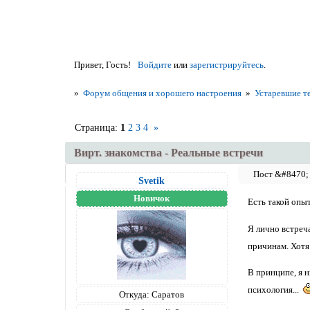
Привет, Гость!
Войдите
или
зарегистрируйтесь
.
»
Форум общения и хорошего настроения
»
Устаревшие т
Страница:
1
2
3
4
»
Вирт. знакомства - Реальные встречи
Svetik
Новичок
Есть такой опыт
Я лично встреч
причинам. Хотя
В принципе, я н
психология...
Откуда:
Саратов