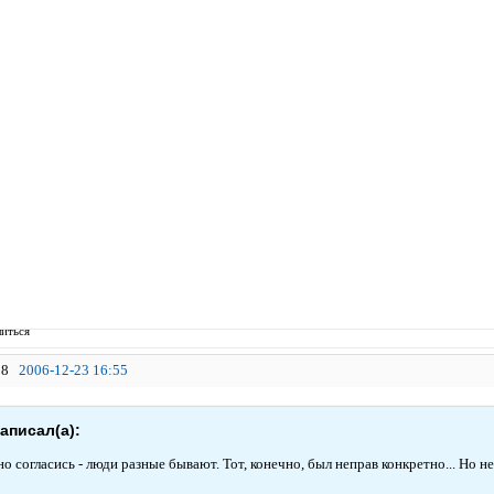
иться
8
2006-12-23 16:55
написал(а):
о согласись - люди разные бывают. Тот, конечно, был неправ конкретно... Но не