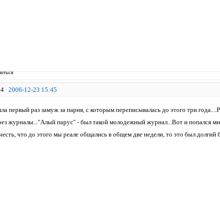
иться
4
2006-12-23 15:45
шла первый раз замуж за парня, с которым переписывалась до этого три года...
ез журналы..."Алый парус" - был такой молодежный журнал...Вот и попался мне
учесть, что до этого мы реале общались в общем две недели, то это был долгий б