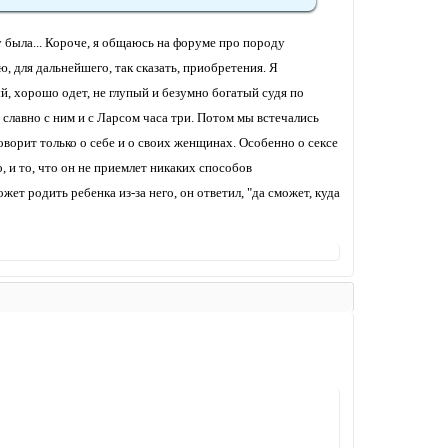
ду была... Короче, я общаюсь на форуме про породу
, для дальнейшего, так сказать, приобретения. Я
й, хорошо одет, не глупый и безумно богатый судя по
 славно с ним и с Ларсом часа три. Потом мы встечались
говорит только о себе и о своих женщинах. Особенно о сексе
, и то, что он не приемлет никаких способов
жет родить ребенка из-за него, он ответил, "да сможет, куда