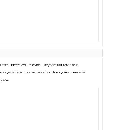
.Ранше Интернета не было....люди были темные и
 на дороге эстонец-красавчик...Брак длился четыре
рак...