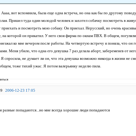
. Аааа, вот вспомнила, была еще одна встреча, но она как бы по другому пово
лая. Пришел туда один молодой человек и захотел собачку посмотреть в живую
 приехать и посмотреть мою собаку. Он приехал. Нерусский, но очень красивы
 на которой он прикатил. У него своя фирма по окнам ПВХ. В общем, погуляли
риезжал ко мне вечером после работы. На четвертую встречу я поняла, что он 
ми. Меня убило, что одна его девушка 7 раз делала аборт, забеременев от него
Я спросила, не думает ли он, что эта девушка возможно никогда в жизни не смо
 общем, тоже тихий ужас. Я потом валерьянку неделю пила.
иться
9
2006-12-23 17:05
и разные попадаются...но мне всегда хорошие люди попадаются