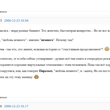
иться
5
2006-12-23 16:04
гласись - люди разные бывают. Тот, конечно, был неправ конкретно... Но не все ж
о, "любовь немного" - именно "
немного
". Почему так?
eva
- так что, это значит, искомая история со "счастливым продолжением"?
есичесно, эт я себя сейчас уговариваю - думаю всё-тки опять в очередную реал
охранятся хорошие виртуальные отношения с этим человеком. Пока так всё хоро
очаруемся, или, как говорит
Пиратыч
, "любовь немного", и - капец. Но он пост
стих на эту тему напишу
иться
6
2006-12-23 16:17