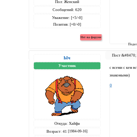
Пол:
Женский
Сообщений:
620
Уважение:
[+5/-0]
Позитив:
[+0/-0]
Подел
Ыч
Участник
с всеми с кем 
знакомыми)
0
Откуда:
Хайфа
Возраст:
41
[1984-09-16]