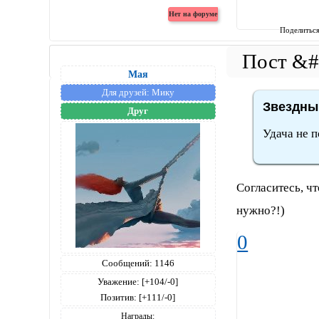
Поделитьс
Мая
Для друзей:
Мику
Звездный
Друг
Удача не п
Согласитесь, чт
нужно?!)
0
Сообщений:
1146
Уважение:
[+104/-0]
Позитив:
[+111/-0]
Награды: