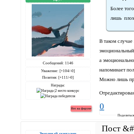
Более того
лишь плох
В таком случае
эмоциональный
а эмоционально
Сообщений:
1146
напоминает по
Уважение:
[+104/-0]
Позитив:
[+111/-0]
Можно лишь при
Награды:
Отредактирован
0
Поделитьс
Звездный скиталец