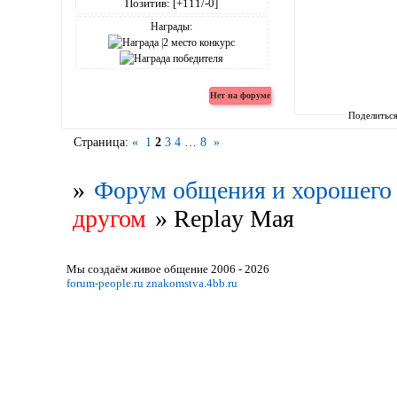
Позитив:
[+111/-0]
Награды:
Поделитьс
Страница:
«
1
2
3
4
…
8
»
»
Форум общения и хорошего 
другом
»
Replay Мая
Мы создаём живое общение 2006 - 2026
forum-people.ru
znakomstva.4bb.ru