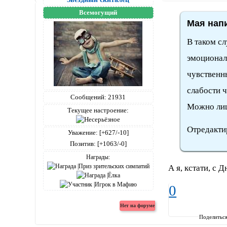
Всемогущий
Мая напи
В таком с
эмоционал
чувственны
слабости 
Сообщений:
21931
Можно лиш
Текущее настроение:
Отредакти
Уважение:
[+627/-10]
Позитив:
[+1063/-0]
Награды:
А я, кстати, с 
0
Поделитьс