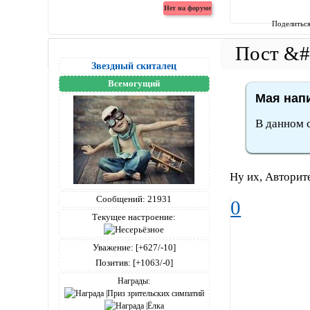
Поделитьс
Звездный скиталец
Всемогущий
Мая напи
В данном с
Ну их, Авторит
Сообщений:
21931
0
Текущее настроение:
Уважение:
[+627/-10]
Позитив:
[+1063/-0]
Награды: