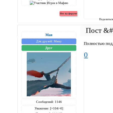
Поделитьс
Мая
Для друзей:
Мику
Полностью подде
Друг
0
Сообщений:
1146
Уважение:
[+104/-0]