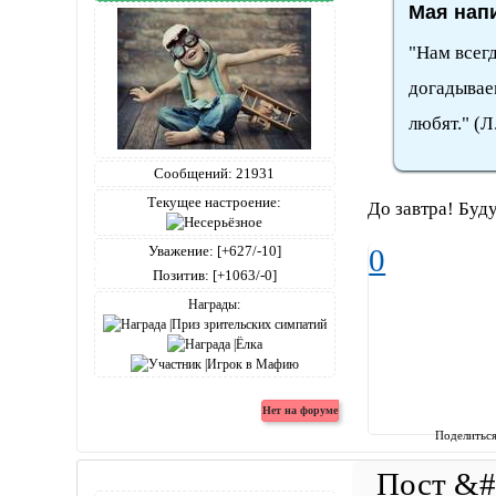
Мая напи
"Нам всегд
догадываем
любят." (Л
Сообщений:
21931
Текущее настроение:
До завтра! Буд
Уважение:
[+627/-10]
0
Позитив:
[+1063/-0]
Награды:
Поделитьс