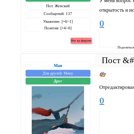
У меня вопрос 
Пол:
Женский
открытость и и
Сообщений:
137
0
Уважение:
[+6/-1]
Позитив:
[+4/-0]
Поделитьс
Мая
Для друзей:
Мику
Друг
Отредактирован
0