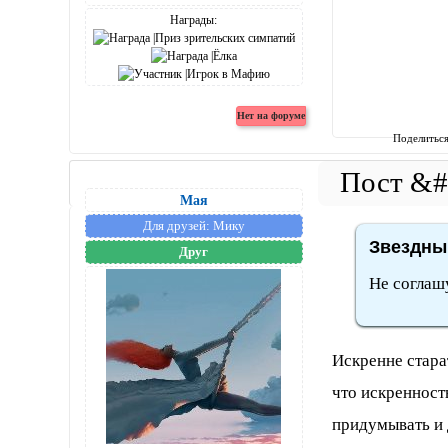
Награды:
Поделитьс
Мая
Для друзей:
Мику
Звездный
Друг
Не соглашу
Искренне стара
что искренность
придумывать и 