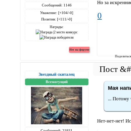
Но за искренни
Сообщений:
1146
Уважение:
[+104/-0]
0
Позитив:
[+111/-0]
Награды:
Поделитьс
Звездный скиталец
Всемогущий
Мая напи
... Потому
Нет-нет-нет! И
Сообщений:
21931