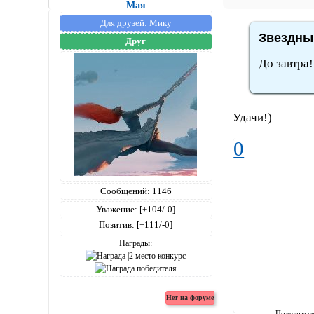
Мая
Для друзей:
Мику
Звездный
Друг
До завтра
Удачи!)
0
Сообщений:
1146
Уважение:
[+104/-0]
Позитив:
[+111/-0]
Награды:
Поделитьс