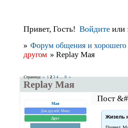
Привет, Гость!
Войдите
или
»
Форум общения и хорошего 
другом
»
Replay Мая
Страница:
«
1
2
3
4
…
8
»
Replay Мая
Мая
Для друзей:
Мику
Жизель н
Друг
Привет, Ма