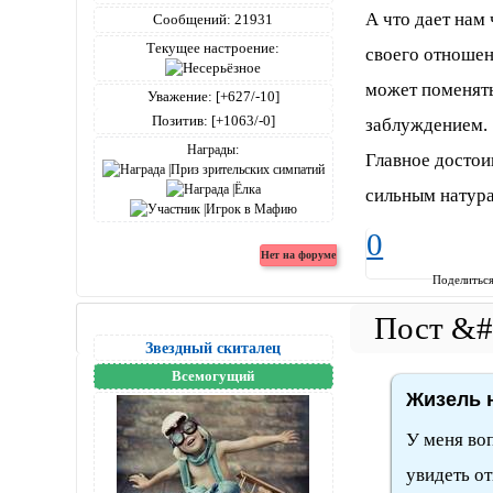
А что дает нам
Сообщений:
21931
Текущее настроение:
своего отношен
может поменять
Уважение:
[+627/-10]
Позитив:
[+1063/-0]
заблуждением.
Награды:
Главное достои
сильным натур
0
Поделитьс
Звездный скиталец
Всемогущий
Жизель н
У меня во
увидеть от