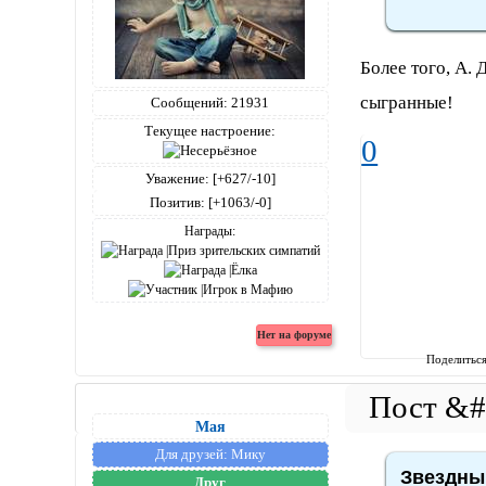
Более того, А.
сыгранные!
Сообщений:
21931
Текущее настроение:
0
Уважение:
[+627/-10]
Позитив:
[+1063/-0]
Награды:
Поделитьс
Мая
Для друзей:
Мику
Звездный
Друг