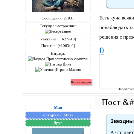
Есть куча всяк
Сообщений:
21931
Текущее настроение:
понаблюдать за
решения с преж
Уважение:
[+627/-10]
Позитив:
[+1063/-0]
0
Награды:
Поделитьс
Мая
Для друзей:
Мику
Звездный
Друг
А что дает