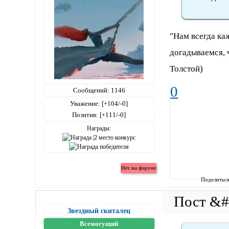
"Нам всегда каж
догадываемся, ч
Толстой)
0
Сообщений:
1146
Уважение:
[+104/-0]
Позитив:
[+111/-0]
Награды:
Поделитьс
Звездный скиталец
Всемогущий