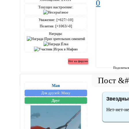
0
Текущее настроение:
Уважение:
[+627/-10]
Позитив:
[+1063/-0]
Награды:
Поделитьс
Мая
Для друзей:
Мику
Звездный
Друг
Нет-нет-не