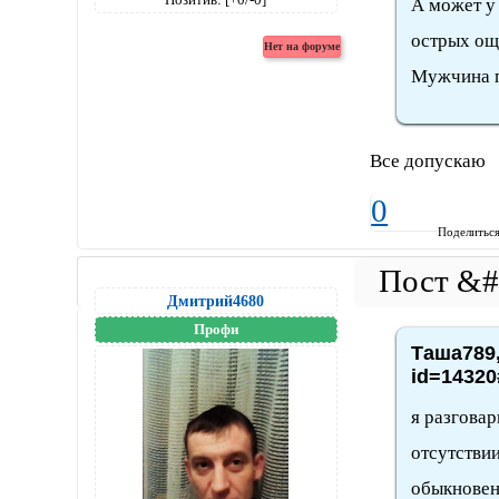
А может у 
острых ощ
Мужчина п
Все допускаю
0
Поделитьс
Дмитрий4680
Профи
Таша789,
id=14320
я разговар
отсутствии
обыкновен