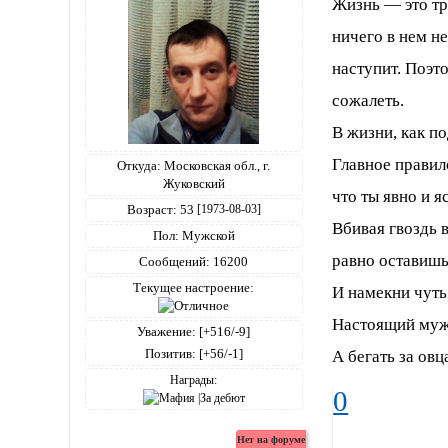
Жизнь — это три
ничего в нем н
наступит. Поэт
сожалеть.
В жизни, как по
Главное правило
Откуда:
Московская обл., г.
Жуковский
что ты явно и я
Возраст:
53
[1973-08-03]
Вбивая гвоздь 
Пол:
Мужской
равно оставишь
Сообщений:
16200
Текущее настроение:
И намекни чуть 
Настоящий мужч
Уважение:
[+516/-9]
Позитив:
[+56/-1]
А бегать за ов
Награды:
0