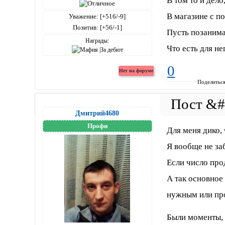
В том то и дело
В магазине с п
Уважение:
[+516/-9]
Позитив:
[+56/-1]
Пусть позанима
Награды:
Что есть для н
0
Поделитьс
Дмитрий4680
Профи
Для меня дико, 
Я вообще не за
Если число про
А так основное 
нужным или про
Были моменты, к