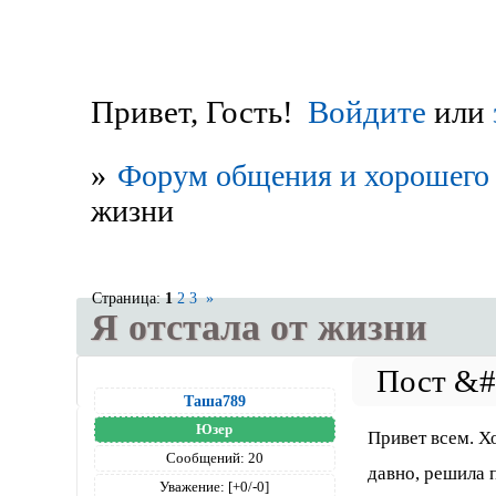
Привет, Гость!
Войдите
или
»
Форум общения и хорошего 
жизни
Страница:
1
2
3
»
Я отстала от жизни
Таша789
Юзер
Привет всем. Х
Сообщений:
20
давно, решила 
Уважение:
[+0/-0]