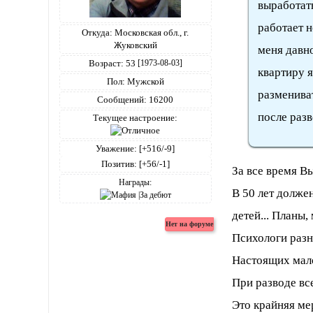
выработать
работает н
Откуда:
Московская обл., г.
Жуковский
меня давно
Возраст:
53
[1973-08-03]
квартиру я
Пол:
Мужской
размениват
Сообщений:
16200
после разв
Текущее настроение:
Уважение:
[+516/-9]
Позитив:
[+56/-1]
За все время Вы
Награды:
В 50 лет долже
детей... Планы, 
Психологи разн
Настоящих мало
При разводе все
Это крайняя ме