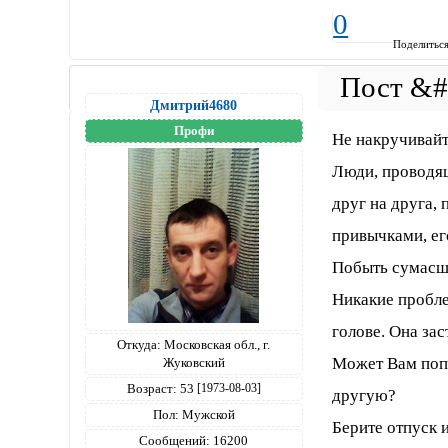
0
Поделитьс
Дмитрий4680
Профи
Не накручивайт
Люди, проводящ
друг на друга, 
привычками, ег
Побыть сумасш
Никакие пробле
голове. Она зас
Откуда:
Московская обл., г.
Может Вам попр
Жуковский
Возраст:
53
[1973-08-03]
другую?
Пол:
Мужской
Берите отпуск 
Сообщений:
16200