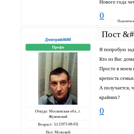
Нового года че
0
Поделитьс
Дмитрий4680
Профи
Я попробую зад
Кто из Вас дом
Просто в моем 
крепость семьи
А получается, 
крайних?
0
Откуда:
Московская обл., г.
Жуковский
Возраст:
53
[1973-08-03]
Пол:
Мужской