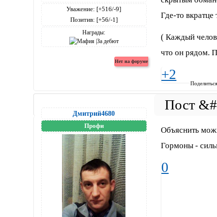
Уважение:
[+516/-9]
Где-то вкратце 
Позитив:
[+56/-1]
Награды:
( Каждый челове
что он рядом. П
+2
Поделитьс
Дмитрий4680
Профи
Объяснить можн
Гормоны - силь
0