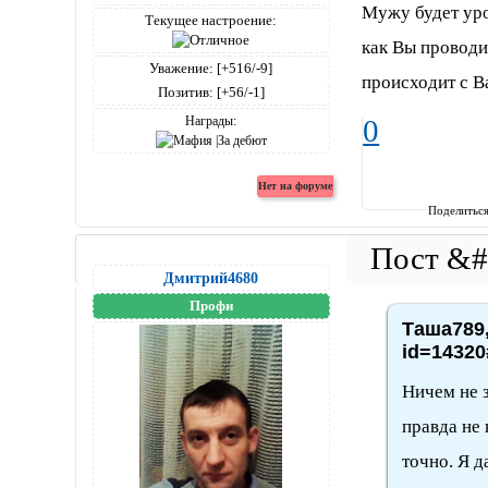
Мужу будет уро
Текущее настроение:
как Вы проводит
Уважение:
[+516/-9]
происходит с В
Позитив:
[+56/-1]
Награды:
0
Поделитьс
Дмитрий4680
Профи
Таша789,
id=14320
Ничем не з
правда не 
точно. Я д