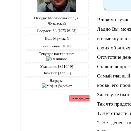
Откуда:
Московская обл., г.
В таком случае 
Жуковский
Ладно Вы, можн
Возраст:
53
[1973-08-03]
и намекнуть в л
Пол:
Мужской
Сообщений:
16200
своих объятьях
Текущее настроение:
Отсутствие ден
Ставьте вопрос 
Уважение:
[+516/-9]
Позитив:
[+56/-1]
Самый главный 
Награды:
кровь, его про
Здесь уже быть
Так что придетс
1. Нет страсти,
2. Нет денег- 