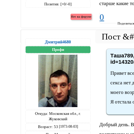
старше какие то
Позитив:
[+0/-0]
0
Поделитьс
Дмитрий4680
Профи
Таша789,
id=14320
Привет все
секса нет
моего возр
Я отстала 
Откуда:
Московская обл., г.
Жуковский
Добрый день. В
Возраст:
53
[1973-08-03]