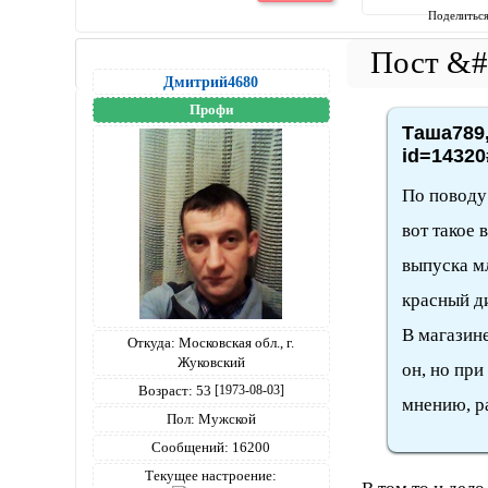
Поделитьс
Дмитрий4680
Профи
Таша789,
id=14320
По поводу 
вот такое 
выпуска мл
красный ди
В магазине
Откуда:
Московская обл., г.
Жуковский
он, но при
Возраст:
53
[1973-08-03]
мнению, ра
Пол:
Мужской
Сообщений:
16200
Текущее настроение: