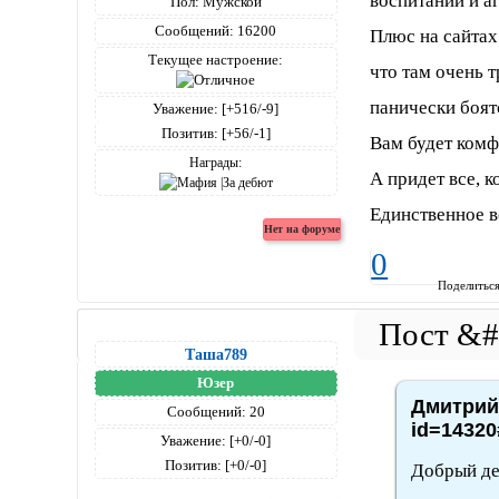
воспитании и а
Пол:
Мужской
Сообщений:
16200
Плюс на сайтах
Текущее настроение:
что там очень 
панически боятс
Уважение:
[+516/-9]
Позитив:
[+56/-1]
Вам будет комф
Награды:
А придет все, к
Единственное в
0
Поделитьс
Таша789
Юзер
Дмитрий4
Сообщений:
20
id=14320
Уважение:
[+0/-0]
Позитив:
[+0/-0]
Добрый ден