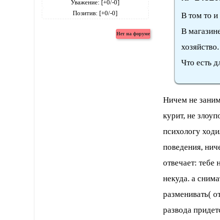
Уважение:
[+0/-0]
Позитив:
[+0/-0]
В том то и
В магазин
хозяйство
Что есть д
Ничем не заним
курит, не злоуп
психологу ходи
поведения, ниче
отвечает: тебе 
некуда. а снима
разменивать( о
развода придет