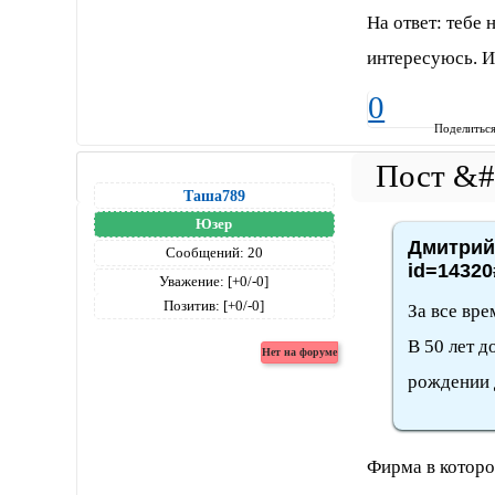
На ответ: тебе 
интересуюсь. И
0
Поделитьс
Таша789
Юзер
Дмитрий4
Сообщений:
20
id=14320
Уважение:
[+0/-0]
Позитив:
[+0/-0]
За все вре
В 50 лет д
рождении д
Фирма в которой