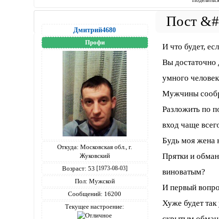
Дмитрий4680
Профи
И что будет, ес
Вы достаточно 
умного человек
Мужчины сообр
Разложить по п
вход чаще всег
Будь моя жена 
Откуда:
Московская обл., г.
Прятки и обман 
Жуковский
Возраст:
53
[1973-08-03]
виноватым?
Пол:
Мужской
И первый вопро
Сообщений:
16200
Хуже будет так
Текущее настроение:
скрытым обмано