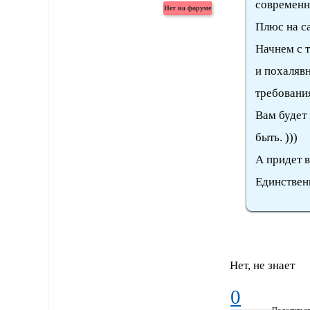
современн
Плюс на са
Начнем с 
и похалявн
требования
Вам будет
быть. )))
А придет в
Единствен
Нет, не знает
0
Поделитьс