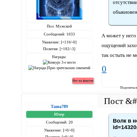
отсутствии
обыкновен
Пол:
Мужской
Сообщений:
1033
А может у него
Уважение:
[+116/-0]
ощущений захо
Позитив:
[+192/-3]
так остыть не м
Награды:
0
Поделитьс
Таша789
Юзер
Волк в н
Сообщений:
20
id=14320
Уважение:
[+0/-0]
Позитив:
[+0/-0]