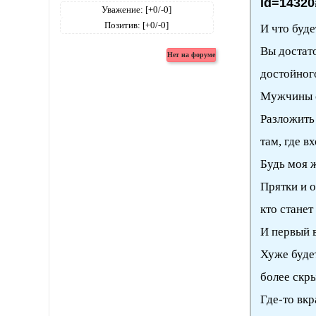
id=14320
Уважение:
[+0/-0]
Позитив:
[+0/-0]
И что буде
Вы достато
достойного
Мужчины с
Разложить 
там, где в
Будь моя ж
Прятки и о
кто стане
И первый в
Хуже буде
более скр
Где-то вкр