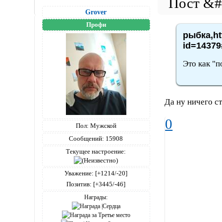
Grover
Профи
рыбка,ht
id=14379
Это как "
Да ну ничего с
0
Пол:
Мужской
Сообщений:
15908
Текущее настроение:
Уважение:
[+1214/-20]
Позитив:
[+3445/-46]
Награды: