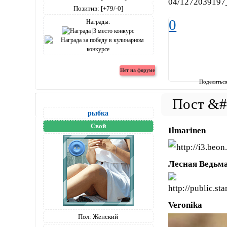
Позитив:
[+79/-0]
0
Награды:
Поделитьс
рыбка
Свой
Ilmarinen
Лесная Ведьм
Veronika
Пол:
Женский