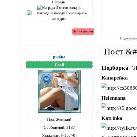
Награды:
Поделитьс
рыбка
Свой
Подборка
Канарейка
Helennana
Katrinka
Пол:
Женский
Сообщений:
3187
Уважение:
[+150/-0]