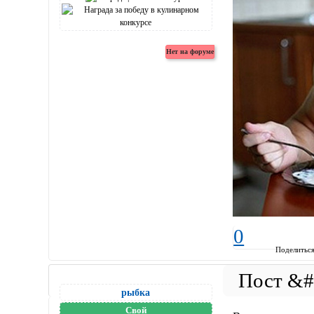
0
Поделитьс
рыбка
Свой