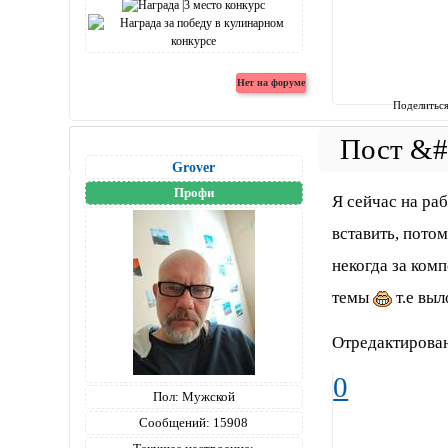
Поделитьс
Grover
Профи
Я сейчас на ра
вставить, пото
некогда за ком
темы
т.е вы
Отредактирован
0
Пол:
Мужской
Сообщений:
15908