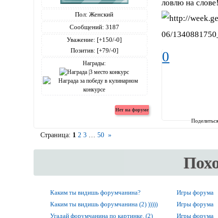
ловлю на слове
Пол:
Женский
Сообщений:
3187
Уважение:
[+150/-0]
Позитив:
[+79/-0]
0
Награды:
Поделитьс
Страница:
1
2
3
…
50
»
Пох
Каким ты видишь форумчанина?
Игры форума
Каким ты видишь форумчанина (2) )))))
Игры форума
Угадай форумчанина по картинке. (2)
Игры форума