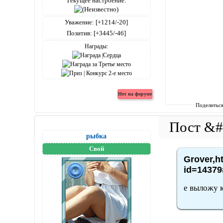
Текущее настроение:
Уважение:
[+1214/-20]
Позитив:
[+3445/-46]
Награды:
Поделитьс
рыбка
Свой
Grover,h
id=14379
е выложу к