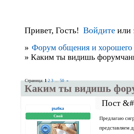
Привет, Гость!
Войдите
или
»
Форум общения и хорошего 
»
Каким ты видишь форумчани
Страница:
1
2
3
…
50
»
Каким ты видишь фору
рыбка
Свой
Предлагаю сигр
представляем д