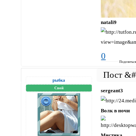
natali9
0
Поделитьс
рыбка
Свой
sergeant3
Волк в ночи
Мистика