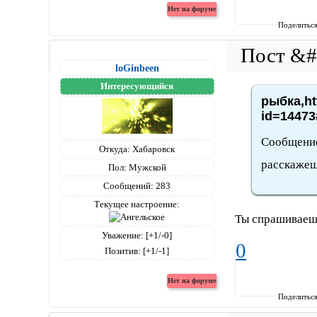
Поделитьс
loGinbeen
Интересующийся
рыбка,ht
id=14473
Сообщение
Откуда:
Хабаровск
расскажеш
Пол:
Мужской
Сообщений:
283
Текущее настроение:
Ты спрашиваешь
Уважение:
[+1/-0]
0
Позитив:
[+1/-1]
Поделитьс