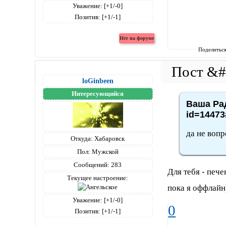
Уважение:
[+1/-0]
Позитив:
[+1/-1]
Поделитьс
loGinbeen
Интересующийся
Ваша Рад
id=14473
да не воп
Откуда:
Хабаровск
Пол:
Мужской
Сообщений:
283
Для тебя - печ
Текущее настроение:
пока я оффлайн
Уважение:
[+1/-0]
0
Позитив:
[+1/-1]