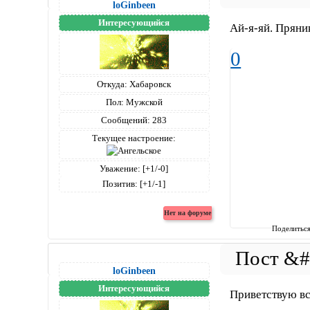
loGinbeen
Интересующийся
Ай-я-яй. Пряни
0
Откуда:
Хабаровск
Пол:
Мужской
Сообщений:
283
Текущее настроение:
Уважение:
[+1/-0]
Позитив:
[+1/-1]
Поделитьс
loGinbeen
Интересующийся
Приветствую вс