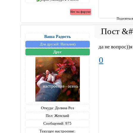
Поделитьс
Ваша Радость
Для друзей:
Наталия)
да не вопрос))
Друг
0
Откуда:
Долина Роз
Пол:
Женский
Сообщений:
975
Текущее настроение: