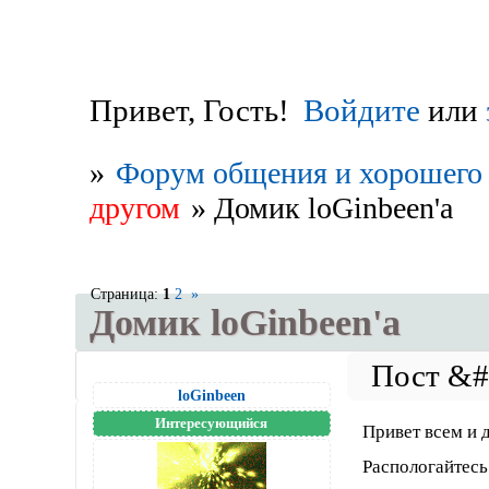
Привет, Гость!
Войдите
или
»
Форум общения и хорошего 
другом
»
Домик loGinbeen'a
Страница:
1
2
»
Домик loGinbeen'a
loGinbeen
Интересующийся
Привет всем и 
Распологайтесь