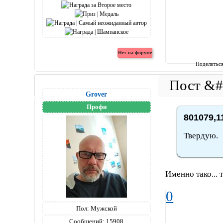
Поделитьс
Grover
Профи
801079,1
Твердую.
Именно тако... 
0
Пол:
Мужской
Сообщений:
15908