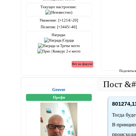
Текущее настроение:
Уважение:
[+1214/-20]
Позитив:
[+3445/-46]
Награды:
Поделитьс
Grover
Профи
801274,1
Тогда буде
В принцип
происходит