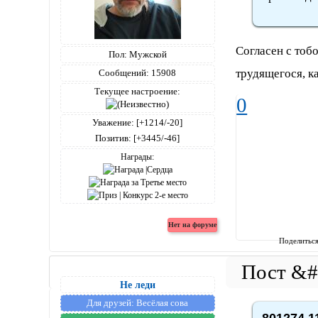
Согласен с тобо
Пол:
Мужской
трудящегося, к
Сообщений:
15908
Текущее настроение:
0
Уважение:
[+1214/-20]
Позитив:
[+3445/-46]
Награды:
Поделитьс
Не леди
Для друзей:
Весёлая сова
801274,1