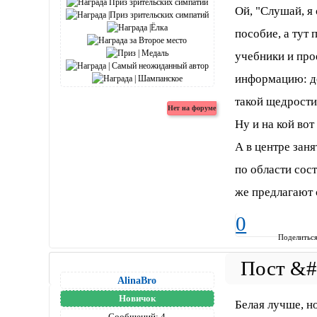
Ой, "Слушай, я 
пособие, а тут
учебники и про
информацию: де
такой щедрости)
Ну и на кой вот
А в центре заня
по области сост
же предлагают 
0
Поделитьс
AlinaBro
Новичок
Белая лучше, н
Сообщений:
4