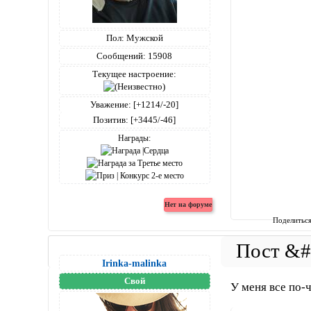
Пол:
Мужской
Сообщений:
15908
Текущее настроение:
Уважение:
[+1214/-20]
Позитив:
[+3445/-46]
Награды:
Поделитьс
Irinka-malinka
Свой
У меня все по-ч