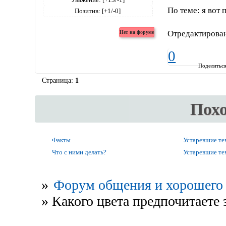
По теме: я вот
Позитив:
[+1/-0]
Отредактирован
0
Поделитьс
Страница:
1
Пох
Факты
Устаревшие т
Что с ними делать?
Устаревшие т
»
Форум общения и хорошего 
»
Какого цвета предпочитаете