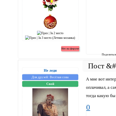
Поделитьс
Не леди
Для друзей:
Весёлая сова
А мне вот интер
Свой
оплачивал, а са
тогда какую бы
0