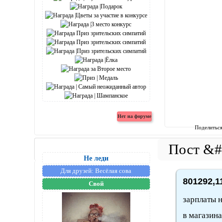
Поделитьс
Не леди
Для друзей:
Весёлая сова
801292,1
Свой
зарплаты 
в магазина