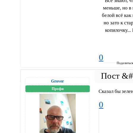
Все знают, ч
меньше, но в
белой всё как
но зато к ст
копилочку...
0
Поделитьс
Grover
Профи
Сказал бы зеле
0