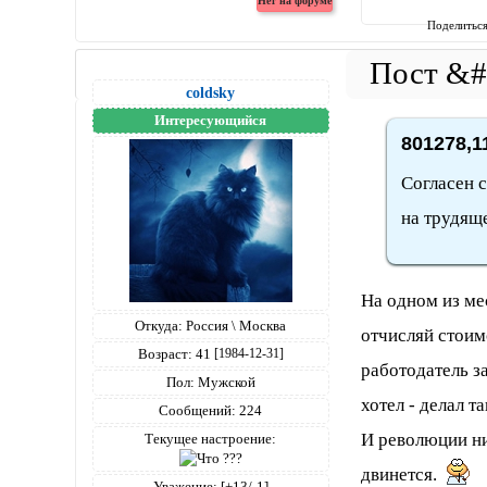
Поделитьс
coldsky
Интересующийся
801278,1
Согласен с
на трудяще
На одном из ме
Откуда:
Россия \ Москва
отчисляй стоим
Возраст:
41
[1984-12-31]
работодатель за
Пол:
Мужской
хотел - делал т
Сообщений:
224
И революции ни
Текущее настроение:
двинется.
Уважение:
[+13/-1]