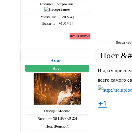
Текущее настроение:
Уважение:
[+202/-4]
Позитив:
[+101/-1]
Поделитьс
Arcana
Друг
И я, и я присое
всего самого св
+1
Откуда:
Москва
Возраст:
38
[1987-09-25]
Пол:
Женский