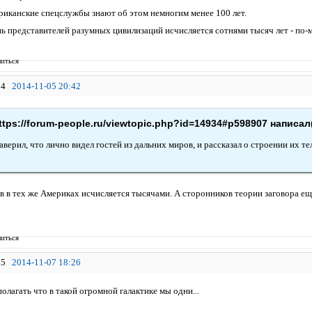
риканские спецслужбы знают об этом немногим менее 100 лет.
ь представителей разумных цивилизаций исчисляется сотнями тысяч лет - по-м
иться
4
2014-11-05 20:42
ttps://forum-people.ru/viewtopic.php?id=14934#p598907 написал(
верил, что лично видел гостей из дальних миров, и рассказал о строении их те
в в тех же Америках исчисляется тысячами. А сторонников теории заговора ещ
иться
5
2014-11-07 18:26
олагать что в такой огромной галактике мы одни...