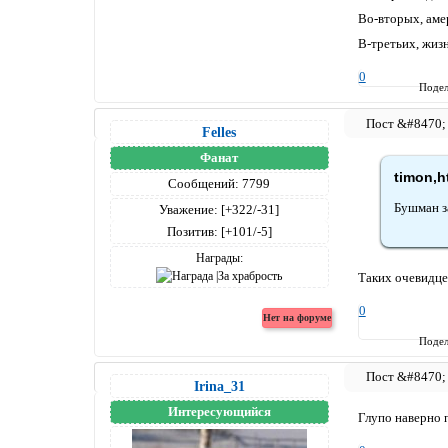
Во-вторых, аме
В-третьих, жизн
0
Подел
Felles
Фанат
timon,h
Сообщений:
7799
Бушман за
Уважение:
[+322/-31]
Позитив:
[+101/-5]
Награды:
Таких очевидце
0
Подел
Irina_31
Интересующийся
Глупо наверно п