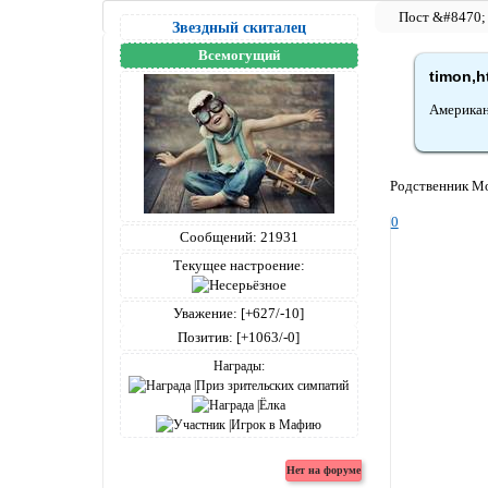
Звездный скиталец
Всемогущий
timon,h
Американ
Родственник Мол
0
Сообщений:
21931
Текущее настроение:
Уважение:
[+627/-10]
Позитив:
[+1063/-0]
Награды: