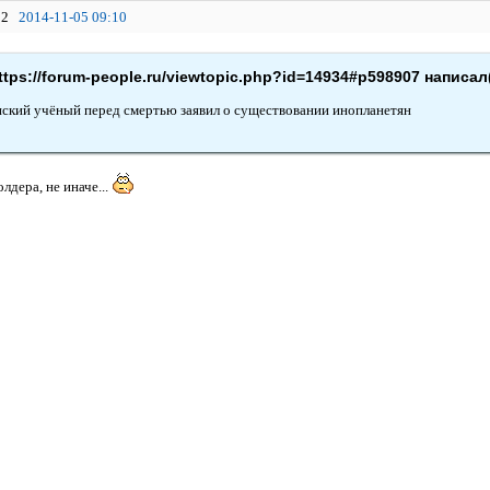
2
2014-11-05 09:10
ttps://forum-people.ru/viewtopic.php?id=14934#p598907 написал(
ский учёный перед смертью заявил о существовании инопланетян
дера, не иначе...