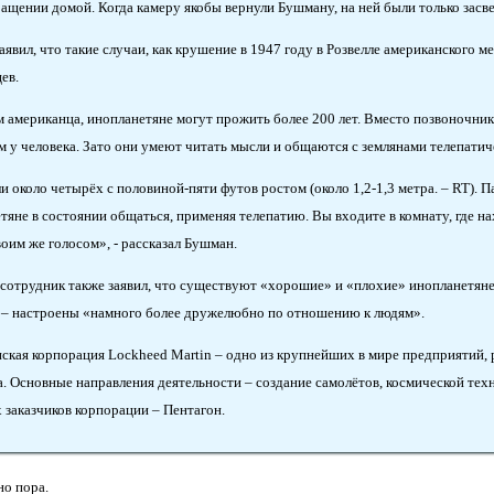
ращении домой. Когда камеру якобы вернули Бушману, на ней были только засв
аявил, что такие случаи, как крушение в 1947 году в Розвелле американского 
ев.
м американца, инопланетяне могут прожить более 200 лет. Вместо позвоночник
ем у человека. Зато они умеют читать мысли и общаются с землянами телепатич
 около четырёх с половиной-пяти футов ростом (около 1,2-1,3 метра. – RT). Па
тяне в состоянии общаться, применяя телепатию. Вы входите в комнату, где на
воим же голосом», - рассказал Бушман.
сотрудник также заявил, что существуют «хорошие» и «плохие» инопланетяне: о
s – настроены «намного более дружелюбно по отношению к людям».
ская корпорация Lockheed Martin – одно из крупнейших в мире предприятий
а. Основные направления деятельности – создание самолётов, космической техн
 заказчиков корпорации – Пентагон.
но пора.