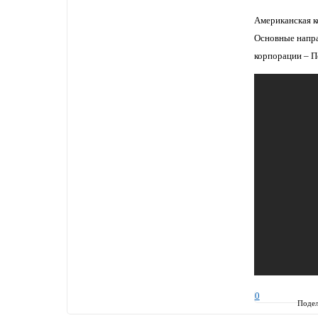
Американская к
Основные напра
корпорации – П
0
Подел