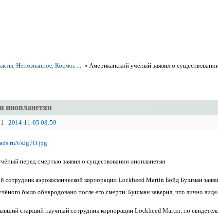
кты, Непознанное, Космос ...
»
Американский учёный заявил о существовани
и инопланетян
1
2014-11-05 08:59
чёный перед смертью заявил о существовании инопланетян
 сотрудник аэрокосмической корпорации Lockheed Martin Бойд Бушман заяви
чёного было обнародовано после его смерти. Бушман заверил, что лично видел 
ывший старший научный сотрудник корпорации Lockheed Martin, по свидетель