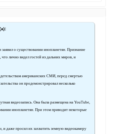
а):
 заявил о существовании инопланетян. Признание
что лично видел гостей из дальних миров, и
идетельствам американских СМИ, перед смертью
азательства он продемонстрировал несколько
нутная видеозапись. Она была размещена на YouTube,
вовании инопланетян. При этом приводит некоторые
, и даже просил их захватить земную видеокамеру