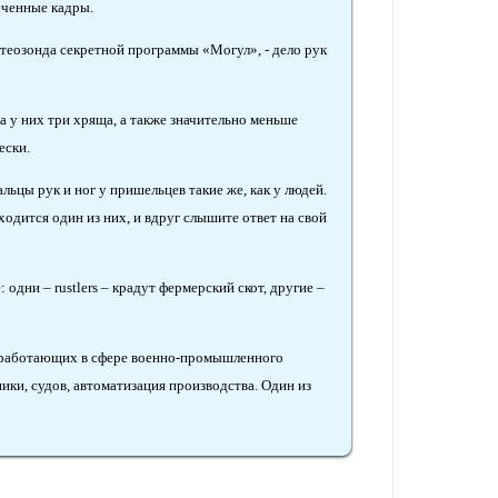
еченные кадры.
метеозонда секретной программы «Могул», - дело рук
а у них три хряща, а также значительно меньше
ески.
льцы рук и ног у пришельцев такие же, как у людей.
ходится один из них, и вдруг слышите ответ на свой
дни – rustlers – крадут фермерский скот, другие –
, работающих в сфере военно-промышленного
ики, судов, автоматизация производства. Один из