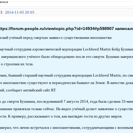
иться
3
2014-11-05 20:05
ttps://forum-people.ru/viewtopic.php?id=14934#p598907 написал(
ский учёный перед смертью заявил о существовании инопланетян
аучный сотрудник аэрокосмической корпорации Lockheed Martin Бойд Бушман
 американского учёного было обнародовано после его смерти. Бушман заверил, 
 о строении их тела.
ман, бывший старший научный сотрудник корпорации Lockheed Martin, по св
что инопланетяне существуют и периодически бывают на Земле. В качестве док
ий, сообщает английский сайт RT.
о до смерти Бушмана, последовавшей 7 августа 2014, года была сделана 33-ми
нимание привлекла только сейчас. На видео учёный делает заявление о сущест
ти. К примеру, рассказывает о том, как выглядят гости из других миров.
аверил, что лично встречался с инопланетянами, сотрудничающими с военными