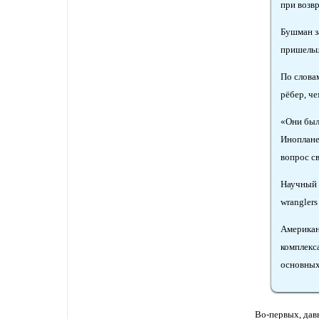
при возв
Бушман з
пришельц
По слова
рёбер, ч
«Они были
Иноплане
вопрос с
Научный 
wrangler
Американ
комплекс
основных
Во-первых, дав