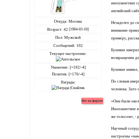
инопланетяне с
английский сайт
Откуда:
Москва
Незадолго до с
Возраст:
42
[1984-03-10]
внимание привл
Пол:
Мужской
примеру, расска
Сообщений:
102
Бушман заверил
Текущее настроение:
возвращении до
Уважение:
[+192/-4]
Бушман заявил, 
Позитив:
[+176/-4]
По словам амер
Награды:
человека. Зато
«Они были около
Инопланетяне в 
же голосом», - 
Научный сотрудн
настроены «нам