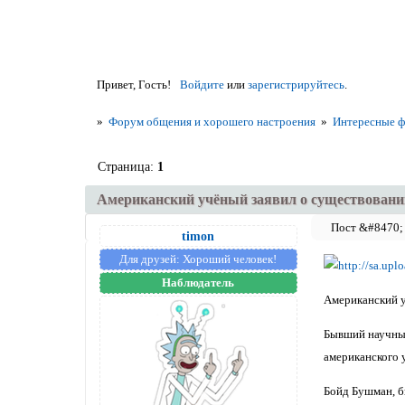
Привет, Гость!
Войдите
или
зарегистрируйтесь
.
»
Форум общения и хорошего настроения
»
Интересные фа
Страница:
1
Американский учёный заявил о существовани
timon
Для друзей:
Хороший человек!
Наблюдатель
Американский у
Бывший научный
американского у
Бойд Бушман, б