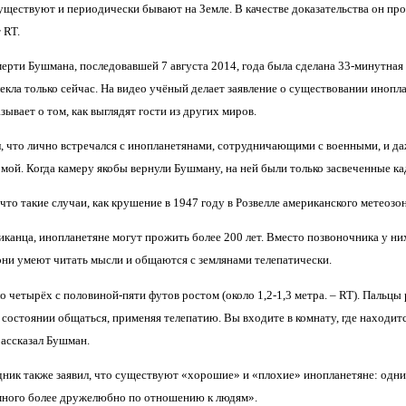
уществуют и периодически бывают на Земле. В качестве доказательства он пр
 RT.
мерти Бушмана, последовавшей 7 августа 2014, года была сделана 33-минутная
екла только сейчас. На видео учёный делает заявление о существовании инопл
зывает о том, как выглядят гости из других миров.
, что лично встречался с инопланетянами, сотрудничающими с военными, и да
мой. Когда камеру якобы вернули Бушману, на ней были только засвеченные ка
что такие случаи, как крушение в 1947 году в Розвелле американского метеоз
иканца, инопланетяне могут прожить более 200 лет. Вместо позвоночника у них
 они умеют читать мысли и общаются с землянами телепатически.
 четырёх с половиной-пяти футов ростом (около 1,2-1,3 метра. – RT). Пальцы р
состоянии общаться, применяя телепатию. Вы входите в комнату, где находитс
рассказал Бушман.
ик также заявил, что существуют «хорошие» и «плохие» инопланетяне: одни – r
ного более дружелюбно по отношению к людям».