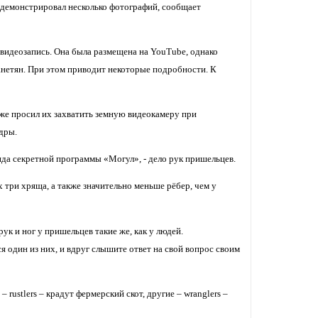
одемонстрировал несколько фотографий, сообщает
 видеозапись. Она была размещена на YouTube, однако
анетян. При этом приводит некоторые подробности. К
же просил их захватить земную видеокамеру при
дры.
онда секретной программы «Могул», - дело рук пришельцев.
 три хряща, а также значительно меньше рёбер, чем у
ук и ног у пришельцев такие же, как у людей.
я один из них, и вдруг слышите ответ на свой вопрос своим
ustlers – крадут фермерский скот, другие – wranglers –