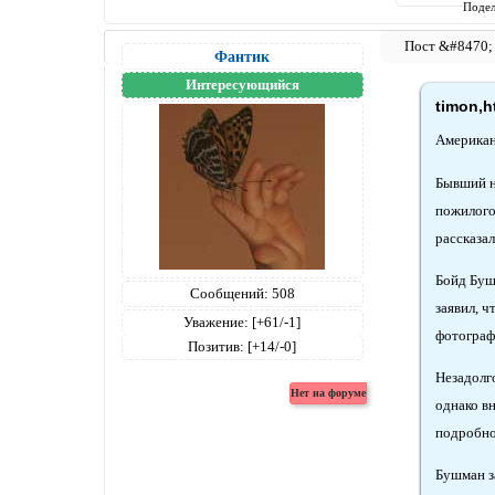
Подел
Фантик
Интересующийся
timon,h
Американ
Бывший н
пожилого
рассказал
Бойд Буш
Сообщений:
508
заявил, 
Уважение:
[+61/-1]
фотограф
Позитив:
[+14/-0]
Незадолг
однако в
подробнос
Бушман з