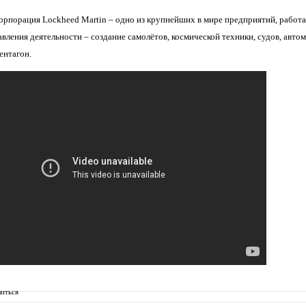
орпорация Lockheed Martin – одно из крупнейших в мире предприятий, рабо
вления деятельности – создание самолётов, космической техники, судов, авто
ентагон.
иться