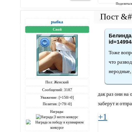
Поделитьс
рыбка
Свой
Белинда,
id=14994
Тоже вопр
что развод
неродные, 
Пол:
Женский
Сообщений:
3187
дак раз они на
Уважение:
[+150/-0]
заберут и отпр
Позитив:
[+79/-0]
Награды:
+1