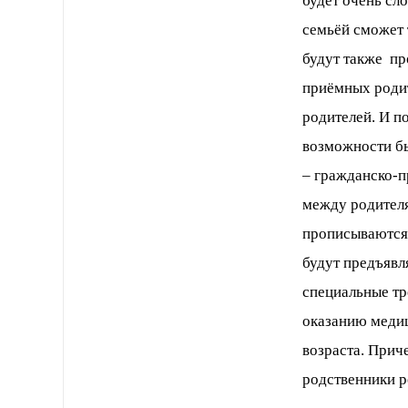
будет очень сл
семьёй сможет 
будут также пр
приёмных роди
родителей. И п
возможности б
– гражданско-п
между родителя
прописываются 
будут предъявл
специальные тр
оказанию медиц
возраста. Прич
родственники р