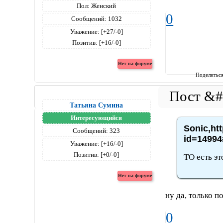
Пол:
Женский
0
Сообщений:
1032
Уважение:
[+27/-0]
Позитив:
[+16/-0]
Поделитьс
Татьяна Сумина
Интересующийся
Sonic,ht
Сообщений:
323
id=14994
Уважение:
[+16/-0]
Позитив:
[+0/-0]
ТО есть эт
ну да, только п
0