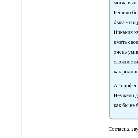
могла выно
Решили бол
была - гид
Никаких к
иметь свое
очень умн
сложности 
как родно
А "професс
Неужели д
как бы не 
Согласна, звуч