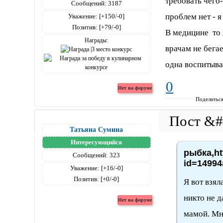
требовать чего
Сообщений:
3187
проблем нет - 
Уважение:
[+150/-0]
Позитив:
[+79/-0]
В медицине то 
Награды:
врачам не бегае
одна воспитыва
0
Поделитьс
Татьяна Сумина
Интересующийся
рыбка,ht
Сообщений:
323
id=14994
Уважение:
[+16/-0]
Позитив:
[+0/-0]
Я вот взял
никто не д
мамой. Мне