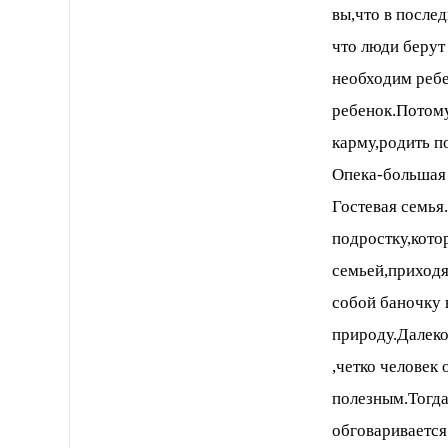
вы,что в после
что люди берут
необходим ребен
ребенок.Потому
карму,родить п
Опека-большая 
Гостевая семья
подростку,кото
семьей,приходя
собой баночку 
природу.Далеко
,четко человек 
полезным.Тогда
обговаривается