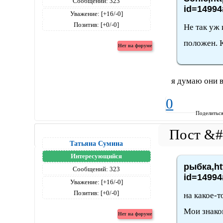
Сообщений:
323
id=14994
Уважение:
[+16/-0]
Позитив:
[+0/-0]
Не так уж 
положен. К
я думаю они вм
0
Поделитьс
Татьяна Сумина
Интересующийся
рыбка,ht
Сообщений:
323
id=14994
Уважение:
[+16/-0]
Позитив:
[+0/-0]
на какое-т
Мои знако