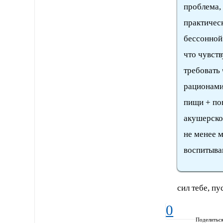
проблема, 
практичес
бессонной 
что чувств
требовать 
рационами
пищи + пов
акушерское
не менее м
воспитываю
сил тебе, пус
0
Поделитьс