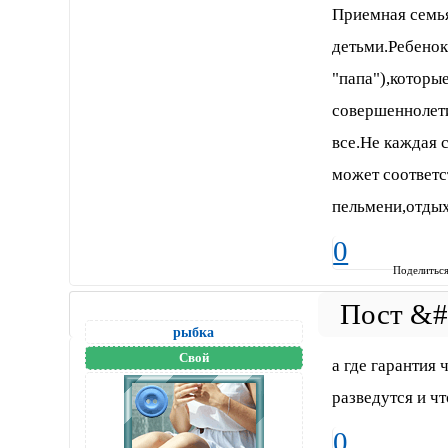
Приемная семь
детьми.Ребенок
"папа"),которые
совершеннолети
все.Не каждая 
может соответс
пельмени,отдых
0
Поделитьс
рыбка
Свой
а где гарантия
разведутся и чт
0