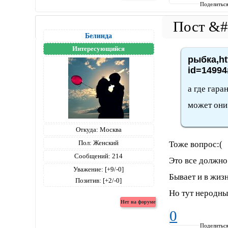
Поделитьс
Белинда
Интересующийся
рыбка,ht
id=14994
а где гара
может они 
Откуда:
Москва
Пол:
Женский
Тоже вопрос:(
Сообщений:
214
Это все должно
Уважение:
[+9/-0]
Бывает и в жиз
Позитив:
[+2/-0]
Но тут неродные
0
Поделитьс