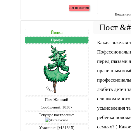
Поделитьс
Йолка
Профи
Какая тяжелая т
Пофессиональна
перед глазами 
прачечным комб
профессиональн
любить детей з
слишком много 
Пол:
Женский
Сообщений:
10307
усыновления та
Текущее настроение:
ребенка положе
семьях? ) Како
Уважение:
[+1818/-5]