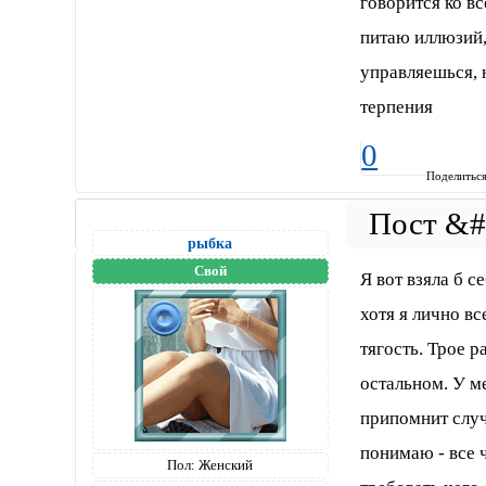
говорится ко в
питаю иллюзий,
управляешься, 
терпения
0
Поделитьс
рыбка
Свой
Я вот взяла б с
хотя я лично в
тягость. Трое р
остальном. У м
припомнит случ
понимаю - все ч
Пол:
Женский