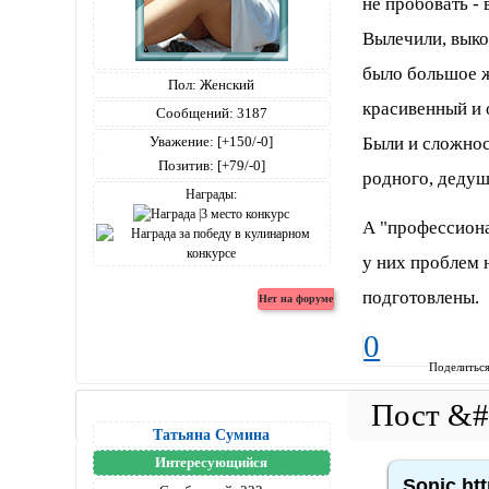
не пробовать - 
Вылечили, выко
было большое ж
Пол:
Женский
красивенный и 
Сообщений:
3187
Были и сложнос
Уважение:
[+150/-0]
Позитив:
[+79/-0]
родного, дедуш
Награды:
А "профессиона
у них проблем 
подготовлены.
0
Поделитьс
Татьяна Сумина
Интересующийся
Sonic,ht