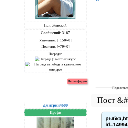
Пол:
Женский
Сообщений:
3187
Уважение:
[+150/-0]
Позитив:
[+79/-0]
Награды:
Поделитьс
Дмитрий4680
Профи
рыбка,ht
id=14994