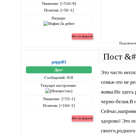
Уважение:
[+516/-9]
Позитив:
[+56/-1]
Награды:
Поделитьс
peppi03
Друг
Это часто непл
Сообщений:
918
семья-это не р
Текущее настроение:
живы.Но здесь 
Уважение:
[+55/-1]
черно-белая.В 
Позитив:
[+104/-1]
Сейчас,наприме
здорово! Это п
своего,родного