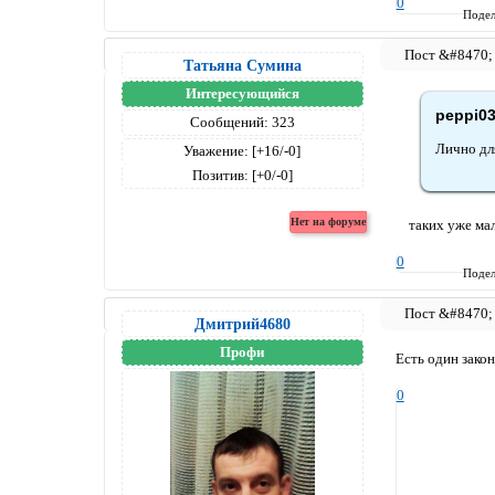
0
Подел
Татьяна Сумина
Интересующийся
peppi03
Сообщений:
323
Лично дл
Уважение:
[+16/-0]
Позитив:
[+0/-0]
таких уже мало
0
Подел
Дмитрий4680
Профи
Есть один закон
0