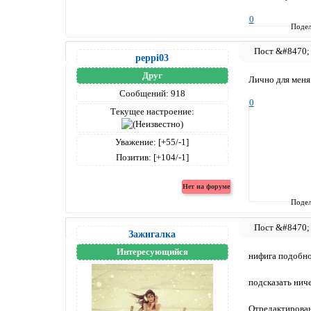
0
Подел
peppi03
Друг
Лично для меня
Сообщений:
918
0
Текущее настроение:
Уважение:
[+55/-1]
Позитив:
[+104/-1]
Подел
Зажигалка
Интересующийся
нифига подобног
подсказать ниче
Отредактирован