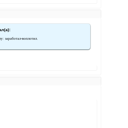
ал(а):
у: заработал-воплотил.