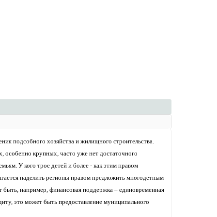
ения подсобного хозяйства и жилищного строительства.
, особенно крупных, часто уже нет достаточного
ьям. У кого трое детей и более - как этим правом
агается наделить регионы правом предложить многодетным
т быть, например, финансовая поддержка – единовременная
едиту, это может быть предоставление муниципального