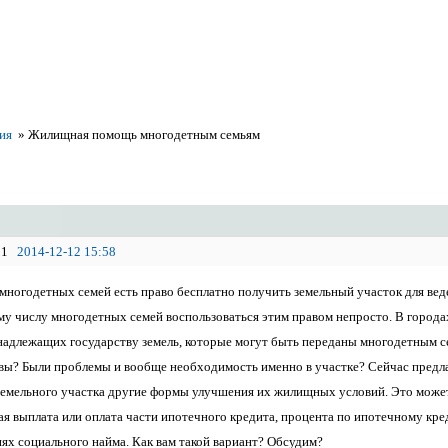
ия
»
Жилищная помощь многодетным семьям
1
2014-12-12 15:58
 многодетных семей есть право бесплатно получить земельный участок для вед
у числу многодетных семей воспользоваться этим правом непросто. В городах
надлежащих государству земель, которые могут быть переданы многодетным сем
вы? Были проблемы и вообще необходимость именно в участке? Сейчас предл
земельного участка другие формы улучшения их жилищных условий. Это може
ая выплата или оплата части ипотечного кредита, процента по ипотечному кр
иях социального найма. Как вам такой вариант? Обсудим?