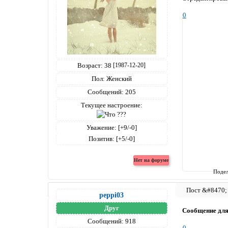
0
Возраст:
38
[1987-12-20]
Пол:
Женский
Сообщений:
205
Текущее настроение:
Уважение:
[+9/-0]
Позитив:
[+5/-0]
Подел
peppi03
Друг
Сообщение дл
Сообщений:
918
0