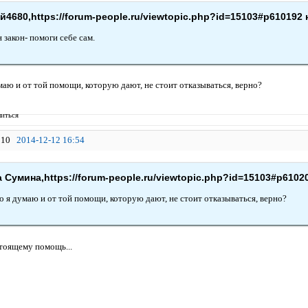
4680,https://forum-people.ru/viewtopic.php?id=15103#p610192 
 закон- помоги себе сам.
умаю и от той помощи, которую дают, не стоит отказываться, верно?
иться
10
2014-12-12 16:54
 Сумина,https://forum-people.ru/viewtopic.php?id=15103#p6102
но я думаю и от той помощи, которую дают, не стоит отказываться, верно?
стоящему помощь...