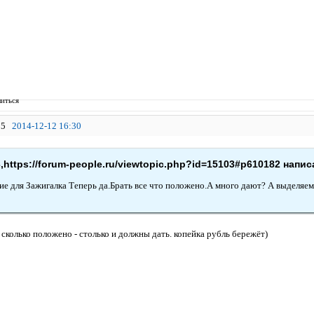
иться
5
2014-12-12 16:30
,https://forum-people.ru/viewtopic.php?id=15103#p610182 напис
е для Зажигалка Теперь да.Брать все что положено.А много дают? А выделяем
 сколько положено - столько и должны дать. копейка рубль бережёт)