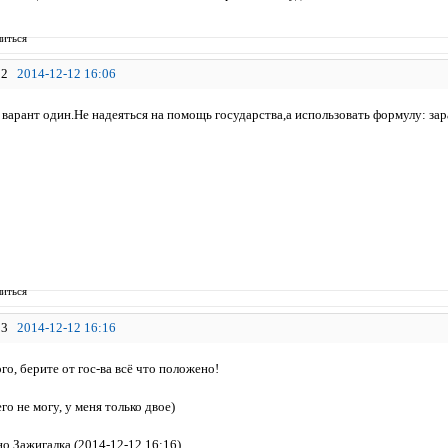
иться
2
2014-12-12 16:06
 варант один.Не надеяться на помощь государства,а использовать формулу: зар
иться
3
2014-12-12 16:16
о, берите от гос-ва всё что положено!
го не могу, у меня только двое)
о Зажигалка (2014-12-12 16:16)