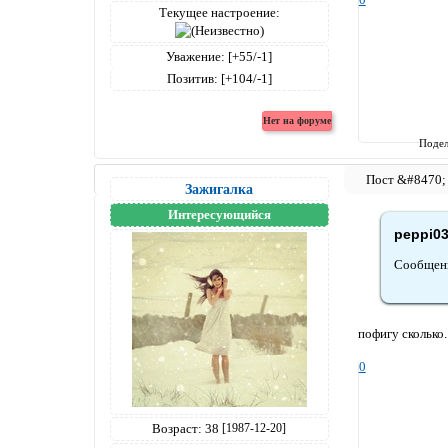
Текущее настроение:
Уважение:
[+55/-1]
Позитив:
[+104/-1]
Подел
Зажигалка
Интересующийся
peppi03
Сообщени
пофигу сколько.
0
Возраст:
38
[1987-12-20]