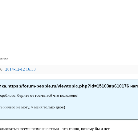
иться
6
2014-12-12 16:33
ка,https://forum-people.ru/viewtopic.php?id=15103#p610176 нап
добного, берите от гос-ва всё что положено!
ь ничего не могу, у меня только двое)
ользоваться всеми возможностями - это точно, почему бы и нет