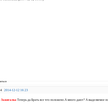
иться
4
2014-12-12 16:23
я
Зажигалка
Теперь да.Брать все что положено.А много дают? А выделяемое п