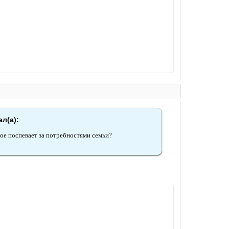
ал(а):
ое поспевает за потребностями семьи?