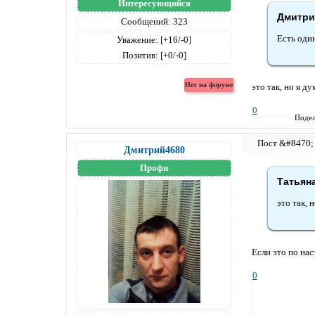
Интересующийся
Дмитрий
Сообщений:
323
Есть один
Уважение:
[+16/-0]
Позитив:
[+0/-0]
это так, но я д
0
Подел
Дмитрий4680
Профи
Татьяна
это так, 
Если это по на
0