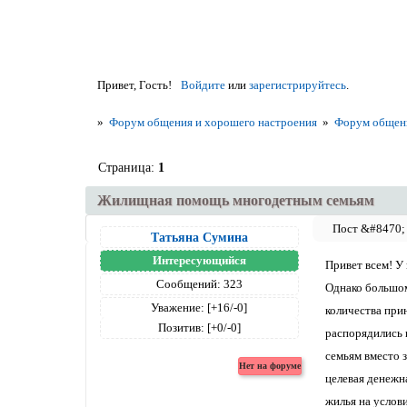
Привет, Гость!
Войдите
или
зарегистрируйтесь
.
»
Форум общения и хорошего настроения
»
Форум общен
Страница:
1
Жилищная помощь многодетным семьям
Татьяна Сумина
Интересующийся
Привет всем! У
Сообщений:
323
Однако большом
Уважение:
[+16/-0]
количества при
Позитив:
[+0/-0]
распорядились 
семьям вместо 
целевая денежн
жилья на услов