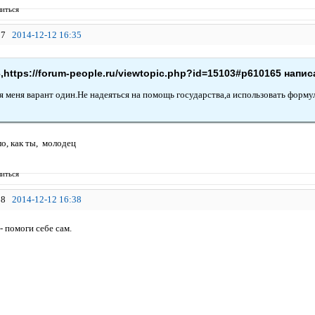
иться
7
2014-12-12 16:35
,https://forum-people.ru/viewtopic.php?id=15103#p610165 напис
я меня варант один.Не надеяться на помощь государства,а использовать формул
, как ты, молодец
иться
8
2014-12-12 16:38
- помоги себе сам.