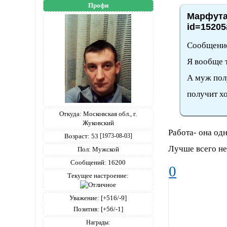
Профи
Марфута,
id=15205
Сообщени
Я вообще 
А муж пол
получит хо
Откуда:
Московская обл., г.
Жуковский
Работа- она одн
Возраст:
53
[1973-08-03]
Лучше всего не и
Пол:
Мужской
Сообщений:
16200
0
Текущее настроение:
Уважение:
[+516/-9]
Позитив:
[+56/-1]
Награды: