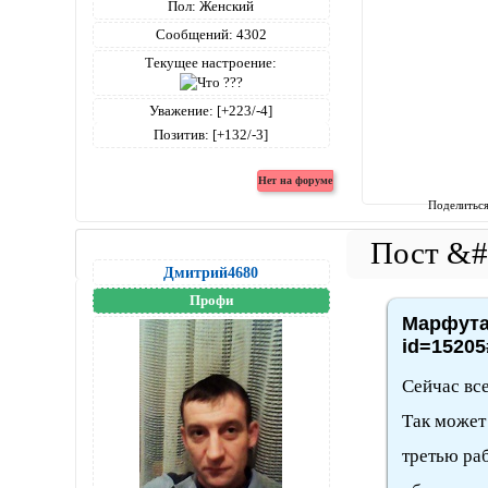
Пол:
Женский
Сообщений:
4302
Текущее настроение:
Уважение:
[+223/-4]
Позитив:
[+132/-3]
Поделитьс
Дмитрий4680
Профи
Марфута,
id=15205
Сейчас вс
Так может 
третью ра