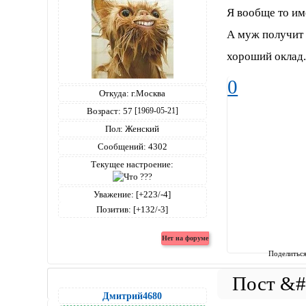
Я вообще то им
А муж получит 
хороший оклад.
0
Откуда:
г.Москва
Возраст:
57
[1969-05-21]
Пол:
Женский
Сообщений:
4302
Текущее настроение:
Уважение:
[+223/-4]
Позитив:
[+132/-3]
Поделитьс
Дмитрий4680