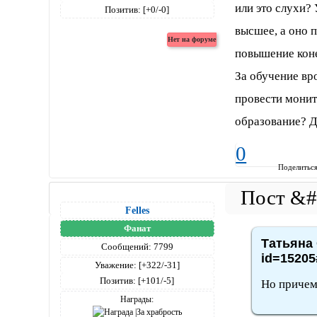
или это слухи? 
Позитив:
[+0/-0]
высшее, а оно 
повышение коне
За обучение вр
провести монит
образование? Д
0
Поделитьс
Felles
Фанат
Татьяна 
Сообщений:
7799
id=15205
Уважение:
[+322/-31]
Позитив:
[+101/-5]
Но причем
Награды: