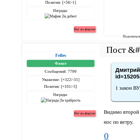
Позитив:
[+56/-1]
Награды:
Поделитьс
Felles
Фанат
Дмитрий4
Сообщений:
7799
id=15205
Уважение:
[+322/-31]
Позитив:
[+101/-5]
1 закон В
Награды:
Видимо второй 
нос по ветру.
0