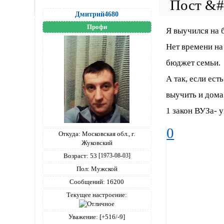
Дмитрий4680
Профи
Я выучился на 
Нет времени на 
бюджет семьи.
А так, если ест
выучить и дома
1 закон ВУЗа- 
0
Откуда:
Московская обл., г.
Жуковский
Возраст:
53
[1973-08-03]
Пол:
Мужской
Сообщений:
16200
Текущее настроение:
Уважение:
[+516/-9]