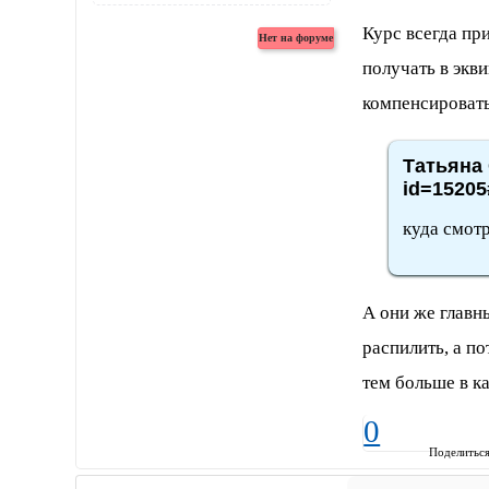
Курс всегда пр
получать в экв
компенсировать
Татьяна 
id=15205
куда смот
А они же главн
распилить, а по
тем больше в к
0
Поделитьс