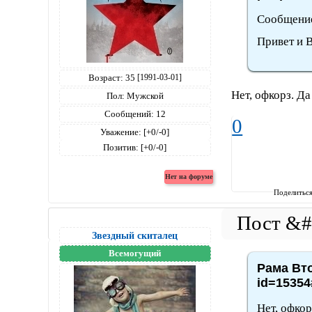
Сообщение
Привет и 
Возраст:
35
[1991-03-01]
Нет, офкорз. Д
Пол:
Мужской
Сообщений:
12
0
Уважение:
[+0/-0]
Позитив:
[+0/-0]
Поделитьс
Звездный скиталец
Всемогущий
Рама Вто
id=15354
Нет, офкор