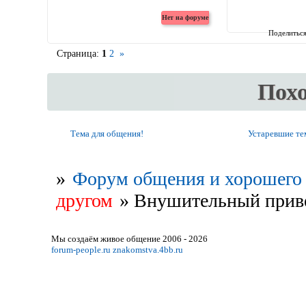
Поделитьс
Страница:
1
2
»
Пох
Тема для общения!
Устаревшие т
»
Форум общения и хорошего 
другом
»
Внушительный приве
Мы создаём живое общение 2006 - 2026
forum-people.ru
znakomstva.4bb.ru