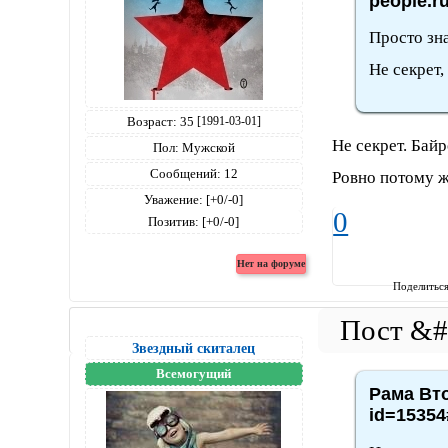
people.r
Просто зн
Не секрет,
Возраст:
35
[1991-03-01]
Не секрет. Бай
Пол:
Мужской
Сообщений:
12
Ровно потому ж
Уважение:
[+0/-0]
0
Позитив:
[+0/-0]
Поделитьс
Звездный скиталец
Всемогущий
Рама Вто
id=15354