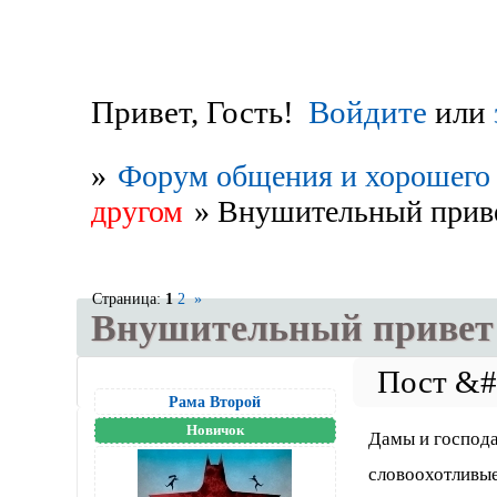
Привет, Гость!
Войдите
или
»
Форум общения и хорошего 
другом
»
Внушительный приве
Страница:
1
2
»
Внушительный привет 
Рама Второй
Новичок
Дамы и господа
словоохотливые