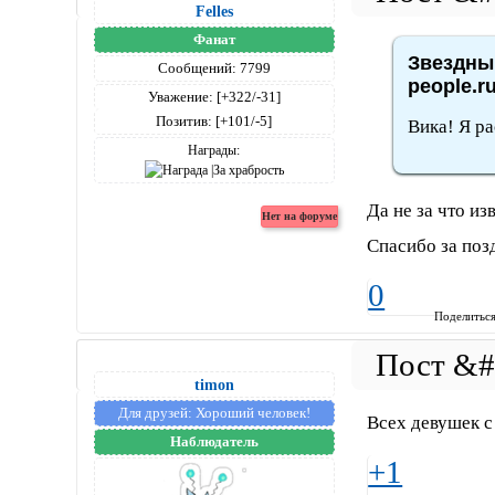
Felles
Фанат
Звездный
Сообщений:
7799
people.r
Уважение:
[+322/-31]
Позитив:
[+101/-5]
Вика! Я р
Награды:
Да не за что из
Спасибо за поз
0
Поделитьс
timon
Для друзей:
Хороший человек!
Всех девушек с
Наблюдатель
+1