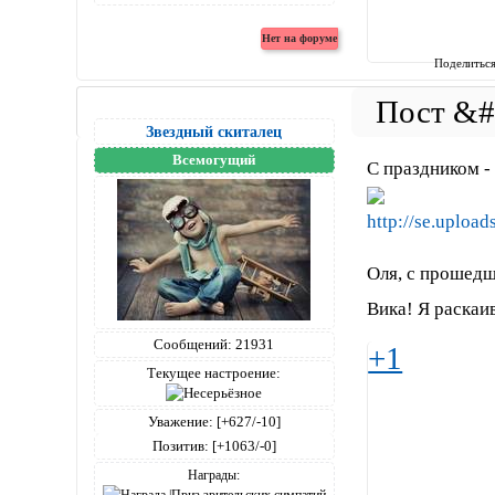
Поделитьс
Звездный скиталец
Всемогущий
С праздником -
Оля, с прошед
Вика! Я раскаи
Сообщений:
21931
+1
Текущее настроение:
Уважение:
[+627/-10]
Позитив:
[+1063/-0]
Награды: