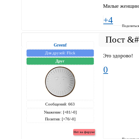
Милые женщины 
+4
Поделитьс
Greenf
Для друзей:
Flick
Это здорово!
Друг
0
Сообщений:
663
Уважение:
[+81/-0]
Позитив:
[+76/-0]