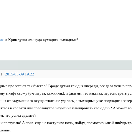
ия
»
Крик души или куда «уходят» выходные?
1
2015-03-09 19:22
ные пролетают так быстро? Вроде думал три дня впереди, все дела успею пер
ну в кафе свожу (8-е марта, как-никак), и фильмы что накачал, пересмотреть ус
вины от задуманного осуществить не удалось, а выходные уже подходят к зав
ться в кровати или пресловутое неумение планировать свой день? А может вов
м, что успел сделать?
я и поступлю! А пока еще не наступила ночь, пойду, посмотрю какой-нибудь т
ление.