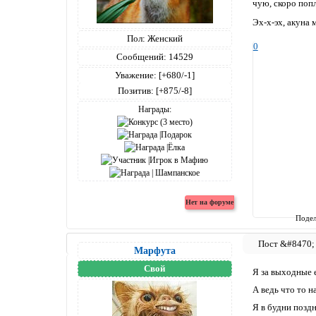
чую, скоро поп
Эх-х-эх, акуна 
Пол:
Женский
0
Сообщений:
14529
Уважение:
[+680/-1]
Позитив:
[+875/-8]
Награды:
Подел
Марфута
Свой
Я за выходные е
А ведь что то н
Я в будни позд