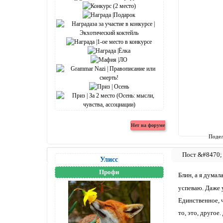
Подел
Улисс
Профи
Блин, а я дума
успеваю. Даже у
Единственное, 
то, это, другое