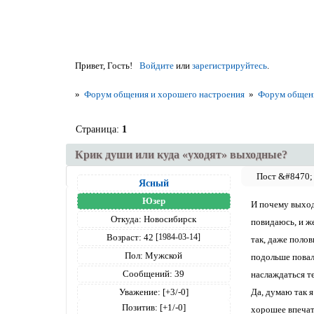
Привет, Гость!
Войдите
или
зарегистрируйтесь
.
»
Форум общения и хорошего настроения
»
Форум общен
Страница:
1
Крик души или куда «уходят» выходные?
Ясный
Юзер
И почему выход
Откуда:
Новосибирск
повидаюсь, и же
Возраст:
42
[1984-03-14]
так, даже поло
Пол:
Мужской
подольше поваля
Сообщений:
39
наслаждаться те
Уважение:
[+3/-0]
Да, думаю так 
Позитив:
[+1/-0]
хорошее впечат