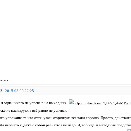
иться
3
2015-03-09 22:25
ла я одна ничего не успеваю на выходных.
же не планирую, а всё равно не успеваю.
что успокаивает, что
оттянулась
отдохнула всё таки хорошо. Просто, действите
. Да чего-это я, даже с собой равняться не надо. Я, вообще, в выходные предста