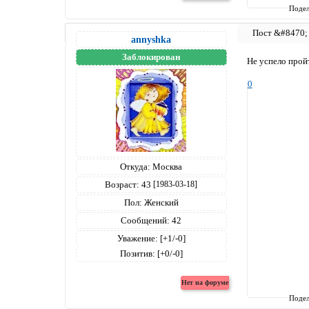
Подел
annyshka
Заблокирован
Не успело пройт
0
Откуда:
Москва
Возраст:
43
[1983-03-18]
Пол:
Женский
Сообщений:
42
Уважение:
[+1/-0]
Позитив:
[+0/-0]
Подел