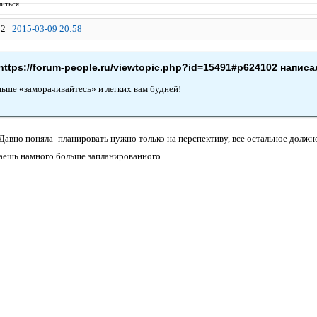
иться
2
2015-03-09 20:58
ttps://forum-people.ru/viewtopic.php?id=15491#p624102 написал
ньше «заморачивайтесь» и легких вам будней!
Давно поняла- планировать нужно только на перспективу, все остальное должн
ваешь намного больше запланированного.