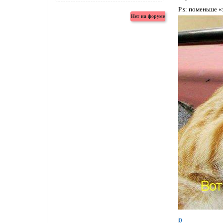
P.s: поменьше «
0