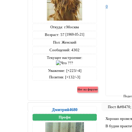
0
Откуда:
г.Москва
Возраст:
57
[1969-05-21]
Пол:
Женский
Сообщений:
4302
Текущее настроение:
Уважение:
[+223/-4]
Позитив:
[+132/-3]
Подел
Дмитрий4680
Профи
Хорошо провели
В будни практиче