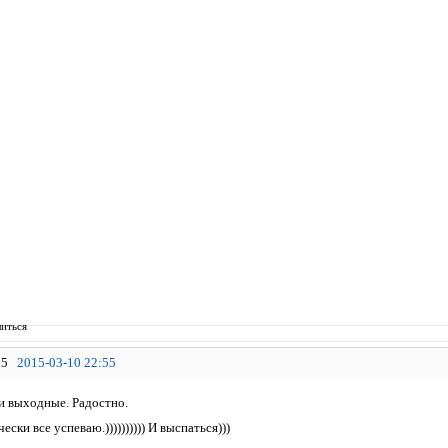
иться
5
2015-03-10 22:55
 выходные. Радостно.
ски все успеваю.)))))))))) И выспаться)))