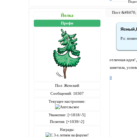
Подел
Йолка
Профи
Ясный,h
P.s: поме
отличная идея! 
заметила, успе
0
Пол:
Женский
Сообщений:
10307
Текущее настроение:
Уважение:
[+1818/-5]
Позитив:
[+1039/-2]
Награды: