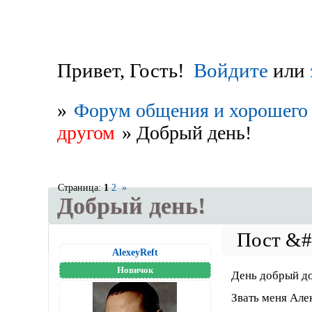
Привет, Гость!
Войдите
или
»
Форум общения и хорошего 
другом
»
Добрый день!
Страница:
1
2
»
Добрый день!
AlexeyReft
Новичок
День добрый д
Звать меня Але