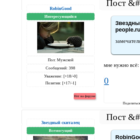
RobinGood
Интересующийся
Звездный
people.r
замечатель
Пол:
Мужской
мне нужно всё:
Сообщений:
398
Уважение:
[+18/-0]
0
Позитив:
[+17/-1]
Поделитьс
Звездный скиталец
Всемогущий
RobinGoo