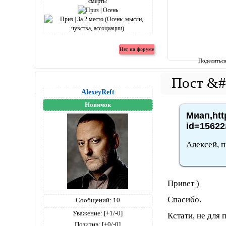
Поделитьс
AlexeyReft
Новичок
Миап,htt
id=15622
Алексей, 
Привет )
Спасибо.
Сообщений:
10
Уважение:
[+1/-0]
Кстати, не для 
Позитив:
[+0/-0]