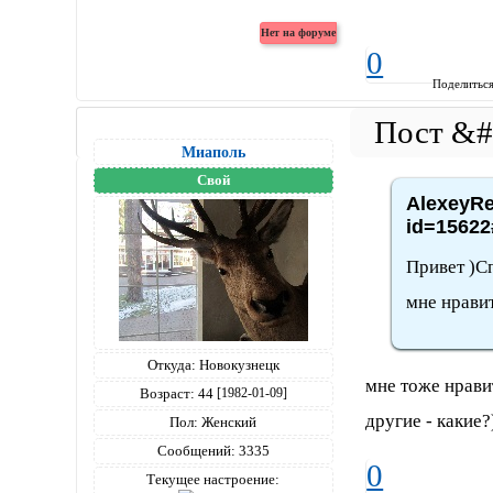
Windows 8.1, Netscape,5.0 (Windows NT 6.3; WOW64; Trident/7.0; .NET4.0E; .
0
Поделитьс
Миаполь
Свой
AlexeyRe
id=15622
Привет )Сп
мне нрави
Откуда:
Новокузнецк
мне тоже нравит
Возраст:
44
[1982-01-09]
другие - какие
Пол:
Женский
Сообщений:
3335
0
Текущее настроение: