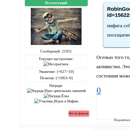
Всемогущий
RobinGoo
id=15622
нифига себ
посещаемо
Сообщений:
21931
Осенью того го
Текущее настроение:
активистки. Эт
Уважение:
[+627/-10]
состояния можн
Позитив:
[+1063/-0]
Награды:
0
Поделитьс