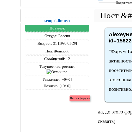
Поделитьс
sempeklimush
Новичок
AlexeyRe
Откуда:
Россия
id=15622
Возраст:
31
[1995-01-28]
"Форум Точ
Пол:
Женский
Сообщений:
12
активности
Текущее настроение:
посетител
этого ник
Уважение:
[+0/-0]
Позитив:
[+0/-0]
позитивно,
да, до этого ф
сказать)