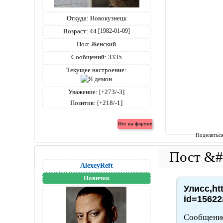
Откуда:
Новокузнецк
Возраст:
44
[1982-01-09]
Пол:
Женский
Сообщений:
3335
Текущее настроение:
Уважение:
[+273/-3]
Позитив:
[+218/-1]
Поделитьс
AlexeyReft
Новичок
Улисс,ht
id=15622
Сообщение