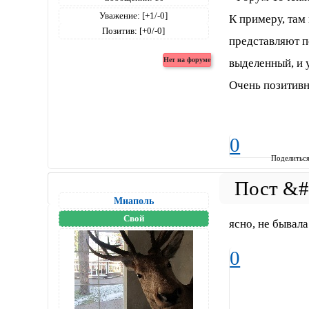
Уважение:
[+1/-0]
К примеру, там
Позитив:
[+0/-0]
представляют п
выделенный, и 
Очень позитивн
Windows 8.1, Netscape,5.0 (Windows NT 6.3; WOW64; Trident/7.0; .NET4.0E; .
0
Поделитьс
Миаполь
Свой
ясно, не бывал
0