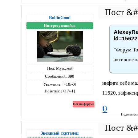
RobinGood
Интересующийся
AlexeyRe
id=15622
"Форум Точ
активности
Пол:
Мужской
Сообщений:
398
нифига себе ма
Уважение:
[+18/-0]
Позитив:
[+17/-1]
11520, зафикси
0
Поделитьс
Звездный скиталец