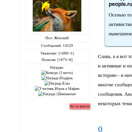
people.r
Осенью то
активистк
нынешнем 
Пол:
Женский
Сообщений:
14529
Уважение:
[+680/-1]
Слава, а я вот
Позитив:
[+875/-8]
и активные и п
Награды:
историю - и ни
многие сообщен
сообщения. Ана
некоторых тема
Firefox,36.0
0