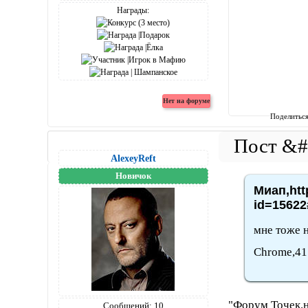
Награды:
Поделитьс
AlexeyReft
Новичок
Миап,htt
id=15622
мне тоже н
Chrome,41
"Форум Точек.н
Сообщений:
10