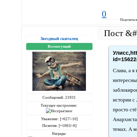
Windows XP, Chrome,41.0.2272.118
0
Поделитьс
Звездный скиталец
Всемогущий
Улисс,ht
id=15622
Слава, а я
интересны
заблокиро
Сообщений:
21931
истории с
Текущее настроение:
просто стё
Уважение:
[+627/-10]
Анархиста
Позитив:
[+1063/-0]
темах. А 
Награды: