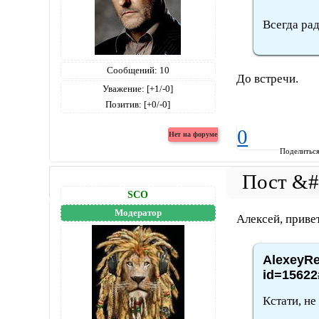
Всегда рад
Сообщений:
10
До встречи.
Уважение:
[+1/-0]
Позитив:
[+0/-0]
Windows 8.1, Netscape,5.0 (Windows NT 6.3; WOW64; Trident/7.0; .NET4.0E; .
0
Поделитьс
SCO
Модератор
Алексей, привет
AlexeyRe
id=15622
Кстати, не