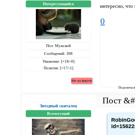
Интересующийся
интересно, что 
0
Пол:
Мужской
Сообщений:
398
Уважение:
[+18/-0]
Позитив:
[+17/-1]
Поделитьс
Звездный скиталец
Всемогущий
RobinGoo
id=15622