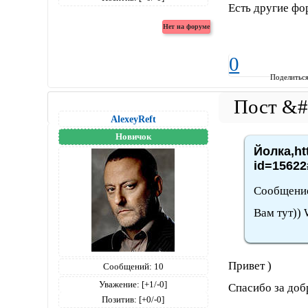
Есть другие фо
Windows 8.1, Netscape,5.0 (Windows NT 6.3; WOW64; Trident/7.0; .NET4.0E; .
0
Поделитьс
AlexeyReft
Новичок
Йолка,ht
id=15622
Сообщение
Вам тут)) 
Привет )
Сообщений:
10
Уважение:
[+1/-0]
Спасибо за доб
Позитив:
[+0/-0]