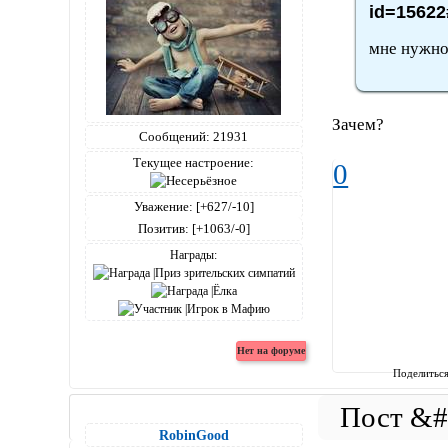
id=15622
мне нужно 
Зачем?
Windows 7, Opera 41.0.2272.89
Сообщений:
21931
Текущее настроение:
0
Уважение:
[+627/-10]
Позитив:
[+1063/-0]
Награды:
Поделитьс
RobinGood