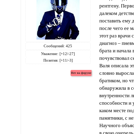
рентгену. Перв
далеком детств
поставить ему д
после чего ее 
этот раз врачи
диагноз – пневм
Сообщений:
425
брата и начала 
Уважение:
[+12/-27]
почувствовал с
Позитив:
[+11/-3]
Валя описала эт
словно выросла
братиком, но чт
обнаружила в с
внутренности л
способности и 
каком месте под
памятники, с н
Научного объяс
в свою очередь