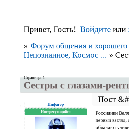
Привет, Гость!
Войдите
или
»
Форум общения и хорошего 
Непознанное, Космос ...
»
Сес
Страница:
1
Сестры с глазами-рент
Пифагор
Интересующийся
Россиянки Валя
первый взгляд,
обладают удиви