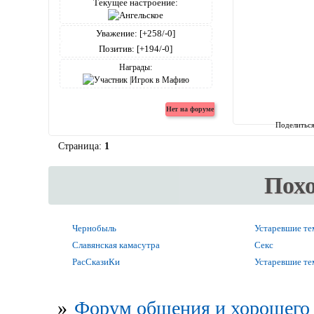
Текущее настроение:
Уважение:
[+258/-0]
Позитив:
[+194/-0]
Награды:
Поделитьс
Страница:
1
Пох
Чернобыль
Устаревшие т
Славянская камасутра
Секс
РасСказиКи
Устаревшие т
»
Форум общения и хорошего 