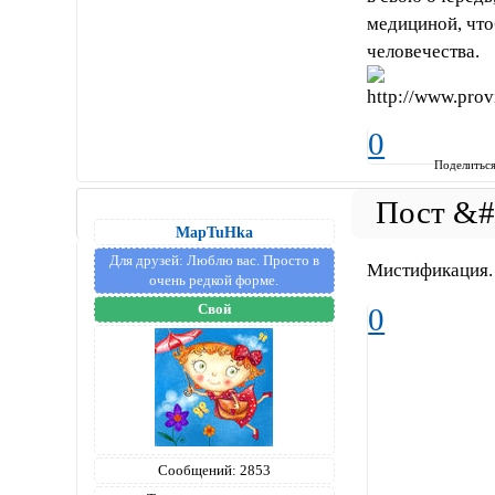
медициной, что
человечества.
0
Поделитьс
MapTuHka
Для друзей:
Люблю вас. Просто в
Мистификация.
очень редкой форме.
Свой
0
Сообщений:
2853