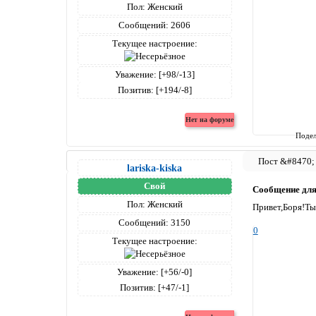
Пол:
Женский
Сообщений:
2606
Текущее настроение:
Уважение:
[+98/-13]
Позитив:
[+194/-8]
Подел
lariska-kiska
Свой
Сообщение дл
Пол:
Женский
Привет,Боря!Ты
Сообщений:
3150
0
Текущее настроение:
Уважение:
[+56/-0]
Позитив:
[+47/-1]