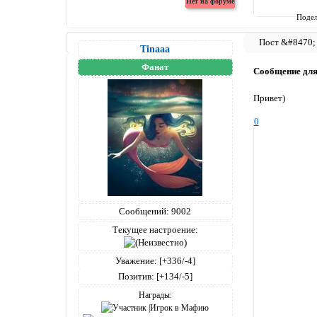
Подел
Tinaaa
Фанат
Сообщение дл
Привет)
0
Сообщений:
9002
Текущее настроение:
Уважение:
[+336/-4]
Позитив:
[+134/-5]
Награды: