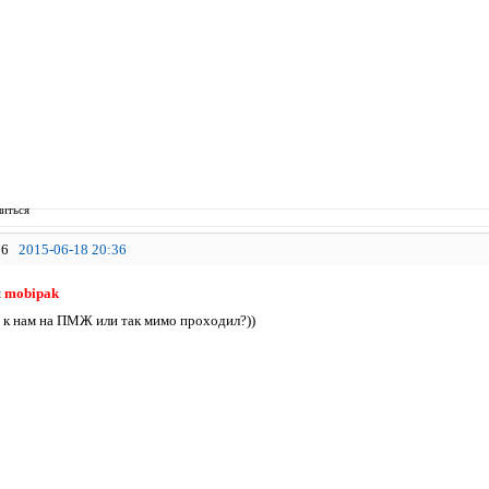
иться
6
2015-06-18 20:36
я
mobipak
 к нам на ПМЖ или так мимо проходил?))