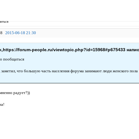
иться
8
2015-06-18 21:30
,https://forum-people.ru/viewtopic.php?id=15968#p675433 напис
о пообщаться
и, заметил, что большую часть населения форума занимают люди женского пола
мненно радует?))
на!