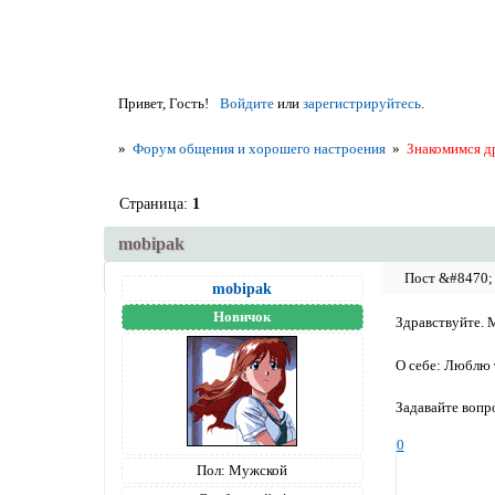
Привет, Гость!
Войдите
или
зарегистрируйтесь
.
»
Форум общения и хорошего настроения
»
Знакомимся д
Страница:
1
mobipak
mobipak
Новичок
Здравствуйте. М
О себе: Люблю 
Задавайте воп
0
Пол:
Мужской