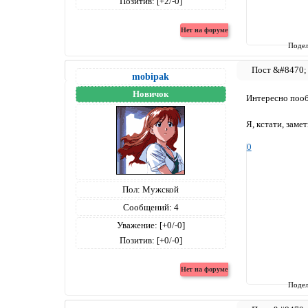
Позитив:
[+2/-0]
Подел
mobipak
Новичок
Интересно поо
Я, кстати, зам
0
Пол:
Мужской
Сообщений:
4
Уважение:
[+0/-0]
Позитив:
[+0/-0]
Подел