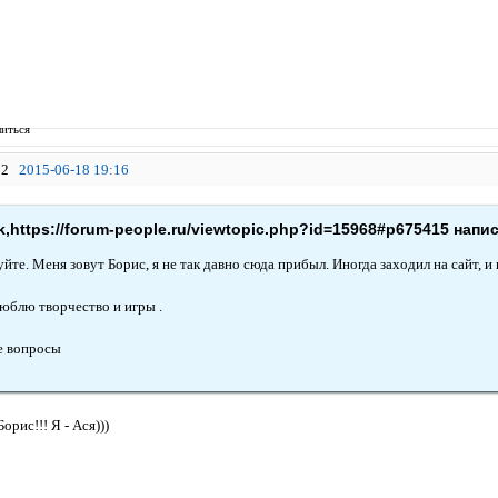
иться
2
2015-06-18 19:16
,https://forum-people.ru/viewtopic.php?id=15968#p675415 напис
йте. Меня зовут Борис, я не так давно сюда прибыл. Иногда заходил на сайт, и
Люблю творчество и игры .
е вопросы
орис!!! Я - Ася)))