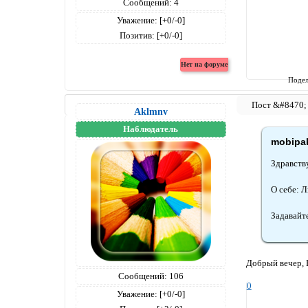
Сообщений:
4
Уважение:
[+0/-0]
Позитив:
[+0/-0]
Подел
Aklmnv
Наблюдатель
mobipak
Здравству
О себе: 
Задавайт
Добрый вечер, Б
Сообщений:
106
0
Уважение:
[+0/-0]