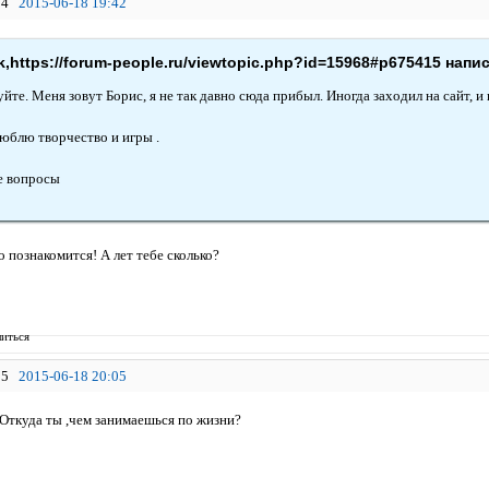
4
2015-06-18 19:42
,https://forum-people.ru/viewtopic.php?id=15968#p675415 напис
йте. Меня зовут Борис, я не так давно сюда прибыл. Иногда заходил на сайт, и
Люблю творчество и игры .
е вопросы
 познакомится! А лет тебе сколько?
иться
5
2015-06-18 20:05
Откуда ты ,чем занимаешься по жизни?