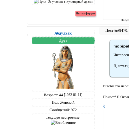
Подел
Абдулхак
Друг
mobipak
Интересн
Я, кстат
И тебя это несо
Возраст:
44
[1982-01-11]
Привет! Я Окса
Пол:
Женский
0
Сообщений:
972
Текущее настроение: