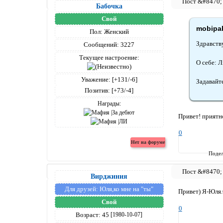
Бабочка
Свой
mobipak
Пол:
Женский
Здравству
Сообщений:
3227
Текущее настроение:
О себе: 
Уважение:
[+131/-6]
Задавайт
Позитив:
[+73/-4]
Награды:
Привет! приятно
0
Подел
Вирджиния
Для друзей:
Юля,ко мне на "ты"
Привет) Я-Юля.
Свой
0
Возраст:
45
[1980-10-07]