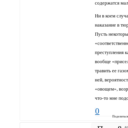
содержатся мал
Ни в коем случ
наказание в тю
Пусть некотор
«соответственн
преступления к
вообще «присела
травить ее газ
ней, вероятност
«овощем», возр
что-то мне под
0
Поделитьс