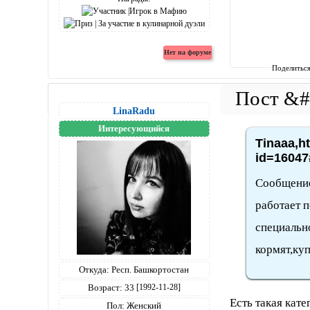
Поделитьс
LinaRadu
Интересующийся
Tinaaa,h
id=16047
Сообщение
работает 
специальн
кормят,куп
Откуда:
Респ. Башкортостан
Возраст:
33
[1992-11-28]
Есть такая кате
Пол:
Женский