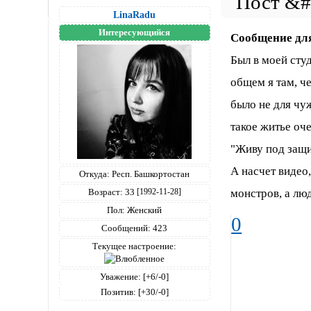
LinaRadu
Интересующийся
Сообщение дл
Был в моей сту
общем я там, че
было не для чуж
такое житье оч
"Живу под защит
А насчет видео
Откуда:
Респ. Башкортостан
Возраст:
33
монстров, а лю
[1992-11-28]
Пол:
Женский
0
Сообщений:
423
Текущее настроение:
Уважение:
[+6/-0]
Позитив:
[+30/-0]