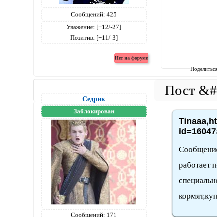
Сообщений:
425
Уважение:
[+12/-27]
Позитив:
[+11/-3]
Поделитьс
Седрик
Заблокирован
Tinaaa,h
id=16047
Сообщение
работает 
специальн
кормят,куп
Сообщений:
171