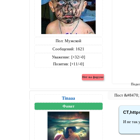
Пол:
Мужской
Сообщений:
1621
Уважение:
[+32/-0]
Позитив:
[+11/-0]
Подел
Tinaaa
Фанат
СТ,http
И не так 