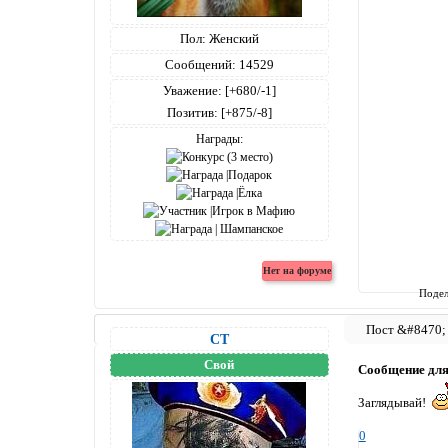
Пол:
Женский
Сообщений:
14529
Уважение:
[+680/-1]
Позитив:
[+875/-8]
Награды:
Подел
СТ
Свой
Сообщение дл
Заглядывай!
0