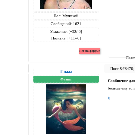
Пол:
Мужской
Сообщений:
1621
Уважение:
[+32/-0]
Позитив:
[+11/-0]
Подел
Tinaaa
Фанат
Сообщение дл
больше ему вопр
0