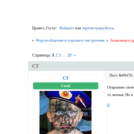
Привет, Гость!
Войдите
или
зарегистрируйтесь
.
»
Форум общения и хорошего настроения
»
Знакомимся д
Страница:
1
2
3
…
20
»
СТ
СТ
Свой
Открываю свою т
то личная. Но я
0