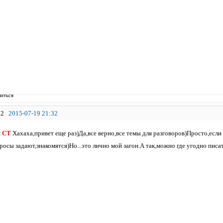
иться
2
2015-07-19 21:32
я
СТ
Хахаха,привет еще раз)Да,все верно,все темы для разговоров)Просто,если
осы задают,знакомятся)Но...это лично мой загон.А так,можно где угодно писат