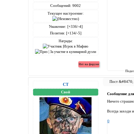
Сообщений:
9002
Текущее настроение:
Уважение:
[+336/-4]
Позитив:
[+134/-5]
Награды:
Подел
СТ
Свой
Сообщение дл
Ничего страшно
Всегда заходи 
0