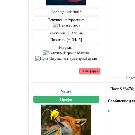
Сообщений:
9002
Текущее настроение:
Уважение:
[+336/-4]
Позитив:
[+134/-5]
Награды:
Подел
Улисс
Профи
Сообщение дл
0