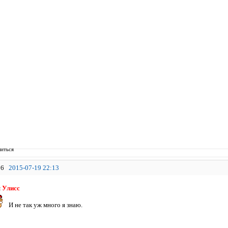
иться
6
2015-07-19 22:13
я
Улисс
И не так уж много я знаю.