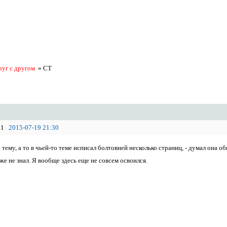
руг с другом
»
СТ
1
2015-07-19 21:30
ему, а то в чьей-то теме исписал болтовней несколько страниц, - думал она обща
 же не знал. Я вообще здесь еще не совсем освоился.