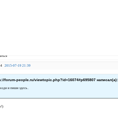
иться
4
2015-07-19 21:39
s://forum-people.ru/viewtopic.php?id=16074#p695807 написал(а)
ходи и пиши здесь..
!)