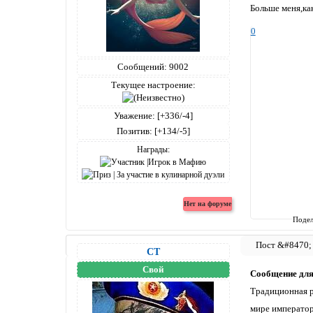
Больше меня,ка
0
Сообщений:
9002
Текущее настроение:
Уважение:
[+336/-4]
Позитив:
[+134/-5]
Награды:
Подел
СТ
Свой
Сообщение дл
Традиционная р
мире императорс