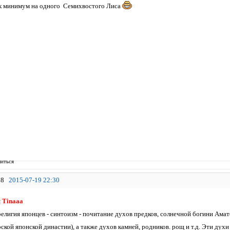
к минимум на одного Семихвостого Лиса
иться
8
2015-07-19 22:30
я
Tinaaa
елигия японцев - синтоизм - почитание духов предков, солнечной богини Амат
кой японской династии), а также духов камней, родников. рощ и т.д. Эти дух