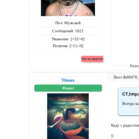
Пол:
Мужской
Сообщений:
1621
Уважение:
[+32/-0]
Позитив:
[+11/-0]
Подел
Tinaaa
Фанат
СТ,http
Всегда за
Буду с радостью
0