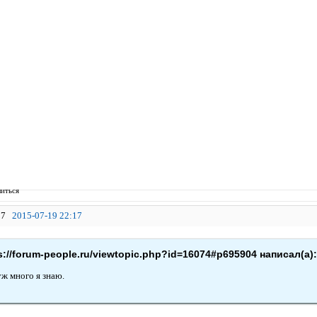
иться
7
2015-07-19 22:17
s://forum-people.ru/viewtopic.php?id=16074#p695904 написал(а)
уж много я знаю.