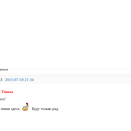
иться
3
2015-07-19 21:34
я
Tinaaa
го!
и пиши здесь.
Буду только рад.