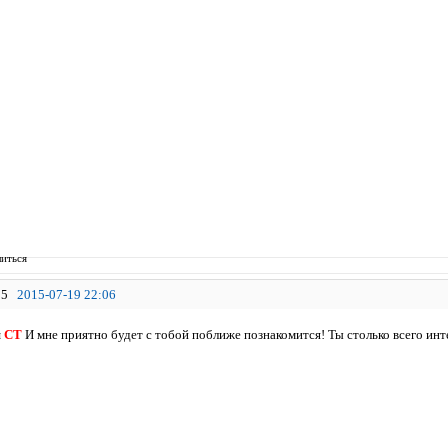
иться
5
2015-07-19 22:06
я
СТ
И мне приятно будет с тобой поближе познакомится! Ты столько всего ин