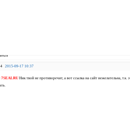
иться
4
2015-09-17 10:37
я
7SEALRU
Ник твой не противоречит, а вот ссылка на сайт нежелательна, т.к.
ть.