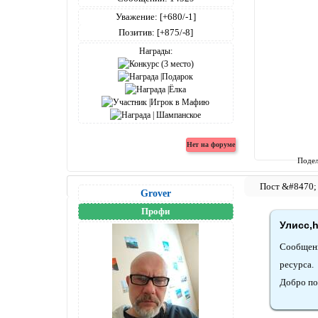
Уважение:
[+680/-1]
Позитив:
[+875/-8]
Награды:
Подел
Grover
Профи
Улисс,h
Сообщени
ресурса.
Добро по