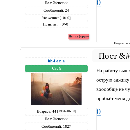
0
Пол:
Женский
Сообщений:
24
Уважение:
[+0/-0]
Позитив:
[+0/-0]
Поделитьс
hh-l e n a
Свой
На работу вышл
острую аджику 
вооообще не чу
пробьёт меня до
0
Возраст:
44
[1981-10-19]
Пол:
Женский
Сообщений:
1827