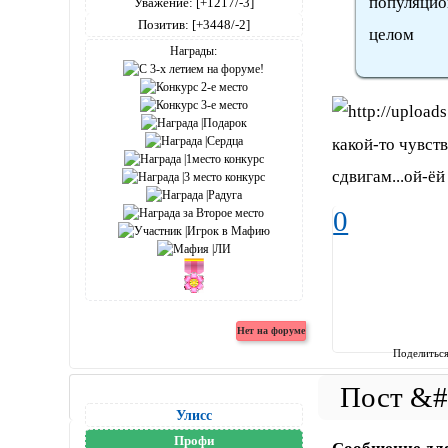
популяцио
Уважение:
[+1217/-3]
Позитив:
[+3448/-2]
целом
Награды:
какой-то чувст
сдвигам...ой-ёй
0
Поделитьс
Улисс
Профи