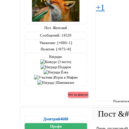
+1
Пол:
Женский
Сообщений:
14529
Уважение:
[+680/-1]
Позитив:
[+875/-8]
Награды:
Поделитьс
Дмитрий4680
Профи
День чудесный.