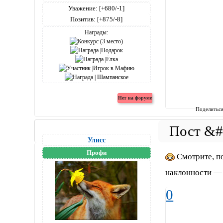
Уважение:
[+680/-1]
Позитив:
[+875/-8]
Награды:
Поделитьс
Улисс
Профи
Смотрите, по
наклонности — 
0