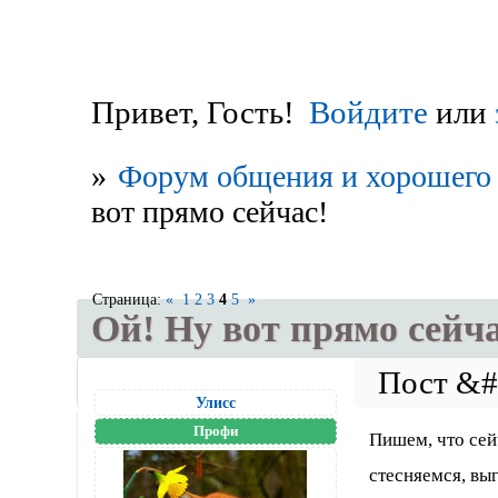
Привет, Гость!
Войдите
или
»
Форум общения и хорошего 
вот прямо сейчас!
Страница:
«
1
2
3
4
5
»
Ой! Ну вот прямо сейча
Улисс
Профи
Пишем, что сей
стесняемся, вы