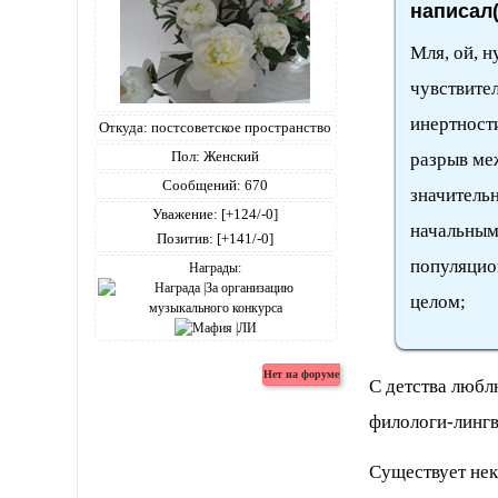
написал(
Мля, ой, н
чувствите
инертност
Откуда:
постсоветское пространство
Пол:
Женский
разрыв ме
Сообщений:
670
значительн
Уважение:
[+124/-0]
начальным
Позитив:
[+141/-0]
популяцио
Награды:
целом;
С детства люб
филологи-лингв
Существует нек