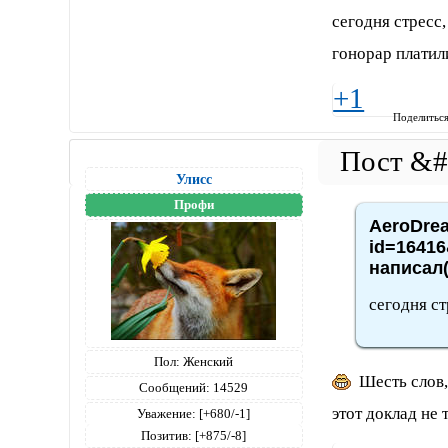
сегодня стресс,
гонорар платили
+1
Поделитьс
Улисс
Профи
AeroDrea
id=16416
написал(
сегодня ст
Пол:
Женский
Шесть слов,
Сообщений:
14529
этот доклад не 
Уважение:
[+680/-1]
Позитив:
[+875/-8]