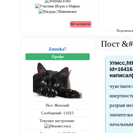
Поделитьс
Zanozka7
Профи
Улисс,ht
id=16416
написал(
чувствите
инертност
разрыв ме
Пол:
Женский
Сообщений:
11025
значительн
Текущее настроение:
начальным