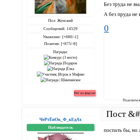
Без труда не в
А без пруда не 
Пол:
Женский
0
Сообщений:
14529
Уважение:
[+680/-1]
Позитив:
[+875/-8]
Награды:
Поделитьс
ЧеРтЁнОк_Ф_кЕдАх
Наблюдатель
поспать бы, но 