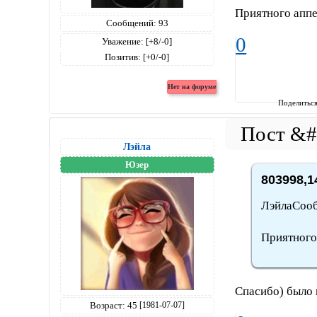
Приятного аппет
Сообщений:
93
0
Уважение:
[+8/-0]
Позитив:
[+0/-0]
Поделитьс
Лэйла
Юзер
803998,1
ЛэйлаСооб
Приятного 
Спасибо) было в
Возраст:
45
[1981-07-07]