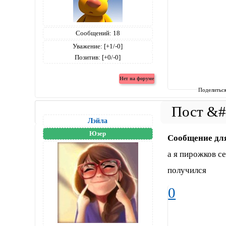
Сообщений:
18
Уважение:
[+1/-0]
Позитив:
[+0/-0]
Поделитьс
Лэйла
Юзер
Сообщение дл
а я пирожков с
получился
0