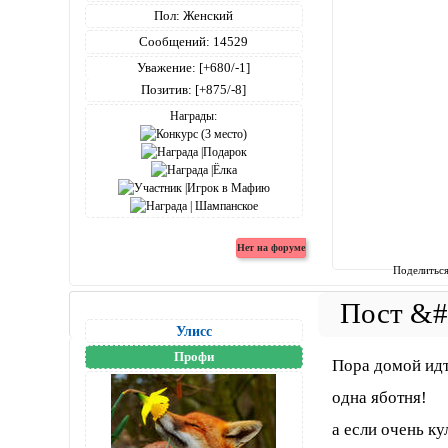
Пол:
Женский
Сообщений:
14529
Уважение:
[+680/-1]
Позитив:
[+875/-8]
Награды:
Поделитьс
Улисс
Профи
Пора домой идти
одна яботня!
а если очень ку