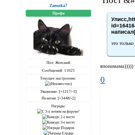
Zanozka7
Профи
Улисс,ht
id=16416
написал(
это только
Пол:
Женский
японамама))))) 
Сообщений:
11025
0
Текущее настроение:
Уважение:
[+1217/-3]
Позитив:
[+3448/-2]
Награды: