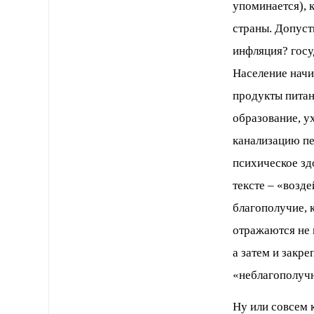
упоминается), 
страны. Допуст
инфляция? госу
Население начи
продукты питан
образование, у
канализацию пе
психическое зд
тексте – «возде
благополучие, 
отражаются не м
а затем и закре
«неблагополучн
Ну или совсем к