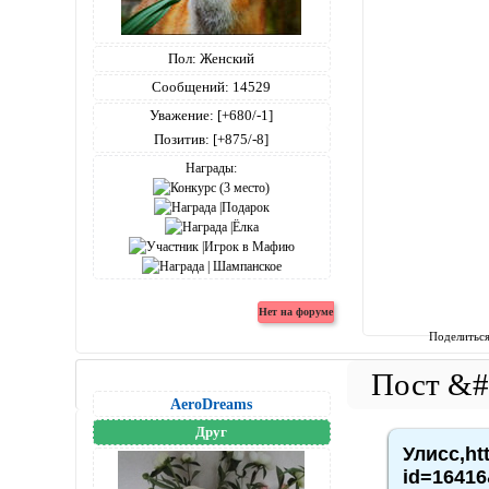
Пол:
Женский
Сообщений:
14529
Уважение:
[+680/-1]
Позитив:
[+875/-8]
Награды:
Поделитьс
AeroDreams
Друг
Улисс,ht
id=16416