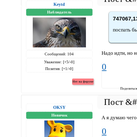
Keytd
Наблюдатель
747067,1
поспать бы
Надо идти, но н
Сообщений:
104
Уважение:
[+5/-0]
0
Позитив:
[+1/-0]
Поделитьс
OKSY
Новичок
А я думаю чего
0