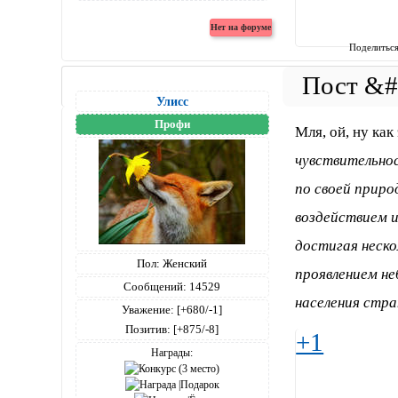
Поделитьс
Улисс
Профи
Мля, ой, ну как
чувствительно
по своей приро
воздействием 
достигая неск
Пол:
Женский
проявлением не
Сообщений:
14529
населения стра
Уважение:
[+680/-1]
Позитив:
[+875/-8]
+1
Награды: