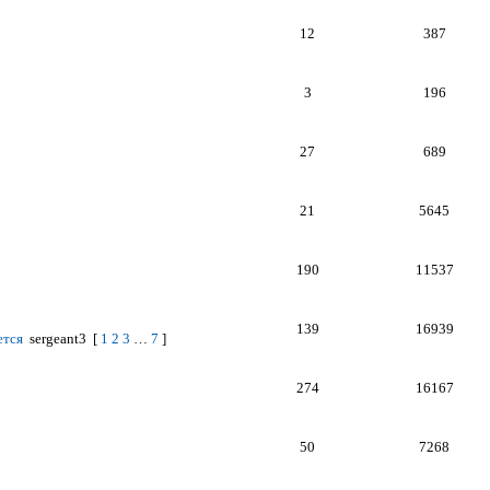
12
387
3
196
27
689
21
5645
190
11537
139
16939
ется
sergeant3
[
1
2
3
…
7
]
274
16167
50
7268