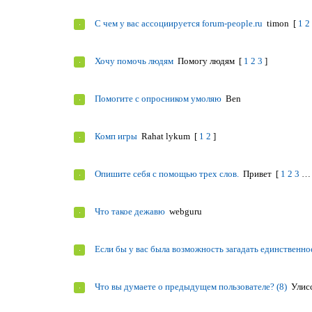
С чем у вас ассоциируется forum-people.ru
timon
[
1
2
Хочу помочь людям
Помогу людям
[
1
2
3
]
Помогите с опросником умоляю
Ben
Комп игры
Rahat lykum
[
1
2
]
Опишите себя с помощью трех слов.
Привет
[
1
2
3
…
Что такое дежавю
webguru
Если бы у вас была возможность загадать единственно
Что вы думаете о предыдущем пользователе? (8)
Улис