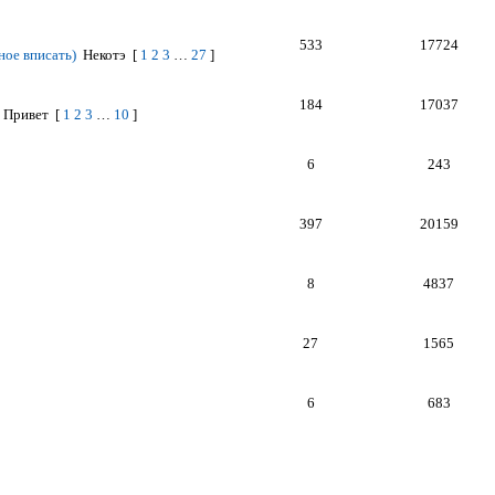
533
17724
ное вписать)
Некотэ
[
1
2
3
…
27
]
184
17037
Привет
[
1
2
3
…
10
]
6
243
397
20159
8
4837
27
1565
6
683