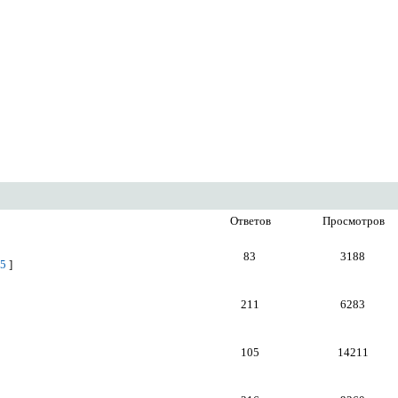
Ответов
Просмотров
83
3188
5
]
211
6283
105
14211