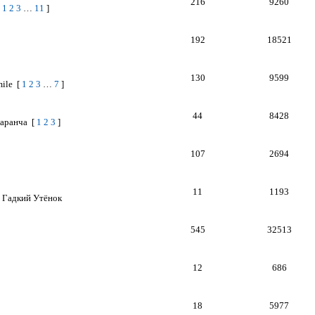
216
9260
1
2
3
…
11
]
192
18521
130
9599
ile
[
1
2
3
…
7
]
44
8428
аранча
[
1
2
3
]
107
2694
11
1193
Гадкий Утёнок
545
32513
12
686
18
5977