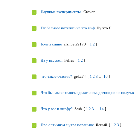
Научные эксперименты.
Grover
Глобальное потепление это миф
Ну это Я
Боль в спине
alzhbeta9170
[
1
2
]
Да у вас же...
Felles
[
1
2
]
что такое счастье?
geka74
[
1
2
3
…
10
]
Что бы вам хотелось сделать немедленно,но не получа
Что у вас в шкафу?
Sash
[
1
2
3
…
14
]
Про оптимизм с утра пораньше
Ясный
[
1
2
3
]