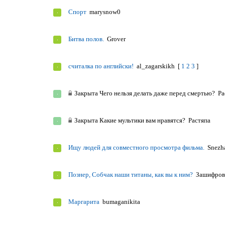
Спорт
marysnow0
Битва полов.
Grover
считалка по английски!
al_zagarskikh
[
1
2
3
]
Закрыта
Чего нельзя делать даже перед смертью?
Ра
Закрыта
Какие мультики вам нравятся?
Растяпа
Ищу людей для совместного просмотра фильма.
Snezh
Познер, Собчак наши титаны, как вы к ним?
Зашифров
Маргарита
bumaganikita