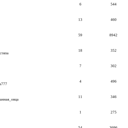
6
544
13
460
59
8942
18
352
стяпа
7
302
4
496
a777
11
346
анная_овца
1
275
54
3696