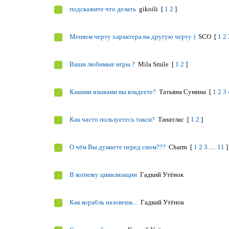
подскажите что делать
gikoili
[
1
2
]
Меняем черту характера на другую черту )
SCO
[
1
2
Ваши любимые игры ?
Mila Smile
[
1
2
]
Какими языками вы владеете?
Татьяна Сумина
[
1
2
3
Как часто пользуетесь такси?
Танатлас
[
1
2
]
О чём Вы думаете перед сном???
Charm
[
1
2
3
…
11
]
В копилку цивилизации
Гадкий Утёнок
Как корабль назовешь...
Гадкий Утёнок