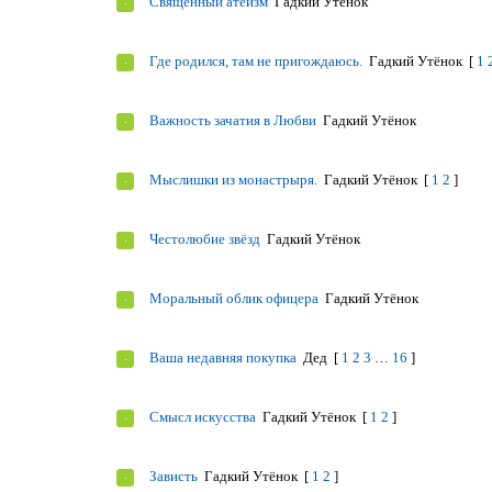
Священный атеизм
Гадкий Утёнок
Где родился, там не пригождаюсь.
Гадкий Утёнок
[
1
Важность зачатия в Любви
Гадкий Утёнок
Мыслишки из монастрыря.
Гадкий Утёнок
[
1
2
]
Честолюбие звёзд
Гадкий Утёнок
Моральный облик офицера
Гадкий Утёнок
Ваша недавняя покупка
Дед
[
1
2
3
…
16
]
Смысл искусства
Гадкий Утёнок
[
1
2
]
Зависть
Гадкий Утёнок
[
1
2
]