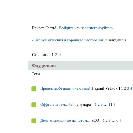
Привет, Гость!
Войдите
или
зарегистрируйтесь
.
»
Форум общения и хорошего настроения
»
Флудильня
Страница:
1
2
»
Флудильня
Тема
Привет, любезные и не очень!
Гадкий Утёнок
[
1
2
3
4
Оффтоп из тем... #3
чучундра
[
1
2
3
…
11
]
Дела, отложенные на потом...
SCO
[
1
2
3
…
6
]