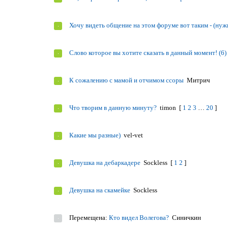
Хочу видеть общение на этом форуме вот таким - (нуж
Слово которое вы хотите сказать в данный момент! (6)
К сожалению с мамой и отчимом ссоры
Митрич
Что творим в данную минуту?
timon
[
1
2
3
…
20
]
Какие мы разные)
vel-vet
Девушка на дебаркадере
Sockless
[
1
2
]
Девушка на скамейке
Sockless
Перемещена:
Кто видел Волегова?
Синичкин