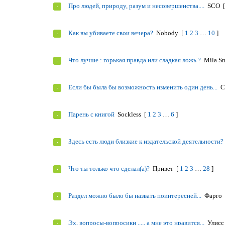
Про людей, природу, разум и несовершенства....
SCO
[
Как вы убиваете свои вечера?
Nobody
[
1
2
3
…
10
]
Что лучше : горькая правда или сладкая ложь ?
Mila Sm
Если бы была бы возможность изменить один день...
С
Парень с книгой
Sockless
[
1
2
3
…
6
]
Здесь есть люди близкие к издательской деятельности?
Что ты только что сделал(а)?
Привет
[
1
2
3
…
28
]
Раздел можно было бы назвать поинтересней...
Фарго
Эх, вопросы-вопросики ...., а мне это нравится...
Улисс