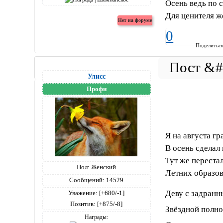
Осень ведь по 
Для ценителя ж
0
Поделитьс
Улисс
Профи
Я на августа гр
В осень сделал
Тут же переста
Пол:
Женский
Летних образов
Сообщений:
14529
Деву с задран
Уважение:
[+680/-1]
Позитив:
[+875/-8]
Звёздной полно
Награды: