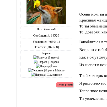
Осень моя, ты ш
Красивая женщи
То ты обманешь
Пол:
Женский
То, доверяя, как
Сообщений:
14529
Влюбляться в те
Уважение:
[+680/-1]
Позитив:
[+875/-8]
Встречи с тобо
Награды:
Как в омут хочу
Их шепот в ноч
Твой холодок в
Я растоплю его
Тепло твое неж
Ты увлекаешь, в