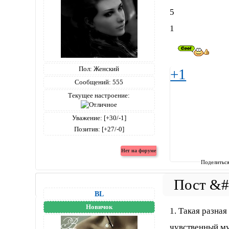
5
1
Пол:
Женский
+1
Сообщений:
555
Текущее настроение:
Уважение:
[+30/-1]
Позитив:
[+27/-0]
Поделитьс
BL
Новичок
1. Такая разная
чувственный му