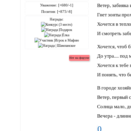
Ветер, забияка
Уважение:
[+680/-1]
Позитив:
[+875/-8]
Гнет зонты про
Награды:
Хочется в тепло
И смотреть заб
Хочется, чтоб 
До утра.... под
Хочется к тебе
И понять, что б
В городе хозяй
Ветер, первый 
Солнца мало, д
Вечера - длиннее
0