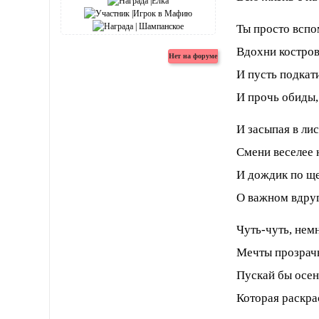
Ты просто вспо
Вдохни костров
И пусть подкати
И прочь обиды,
И засыпая в лис
Смени веселее н
И дождик по щ
О важном вдруг
Чуть-чуть, нем
Мечты прозрачн
Пускай бы осен
Которая раскра