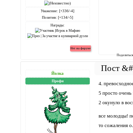
Уважение:
[+336/-4]
Позитив:
[+134/-5]
Награды:
Поделитьс
Йолка
Профи
4. превосходно
5 просто очень 
2 окунуло в во
все молодцы! п
то сожаления о.