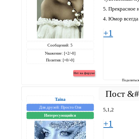
5. Прекрасное 
4. Юмор всегда 
+1
Сообщений:
5
Уважение:
[+2/-0]
Позитив:
[+0/-0]
Поделитьс
Taina
Для друзей:
Просто Оля
5,1,2
Интересующийся
+1