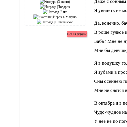
Даже с сонным
Я увидеть не мо
Да, конечно, ба
В роще гулкое к
Баба? Мне не н
Мне бы девушку
Я в подушку го
Я зубами в про
Сны осеннею 
Мне не снятся в
В октябре я в п
Чудо-чудное н
У неё не по по