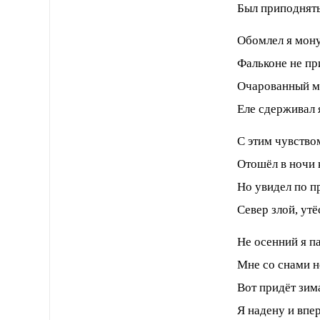
Был приподнят
Обомлел я мон
Фальконе не пр
Очарованный м
Еле сдерживал 
С этим чувство
Отошёл в ночи к
Но увидел по п
Север злой, утё
Не осенний я п
Мне со снами не
Вот придёт зим
Я надену и впе