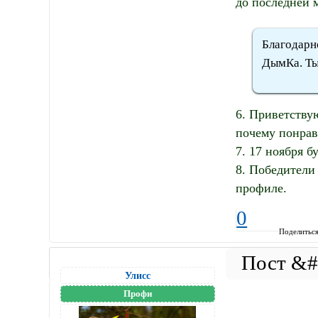
до последней 
Благодарн
ДымКа. Ты 
6. Приветству
почему понрав
7. 17 ноября б
8. Победители
профиле.
0
Поделитьс
Улисс
Профи