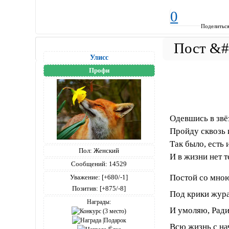
0
Поделитьс
Улисс
Профи
Одевшись в звё
Пройду сквозь 
Так было, есть 
Пол:
Женский
И в жизни нет 
Сообщений:
14529
Постой со мною
Уважение:
[+680/-1]
Позитив:
[+875/-8]
Под крики жура
Награды:
И умоляю, Ради
Всю жизнь с на