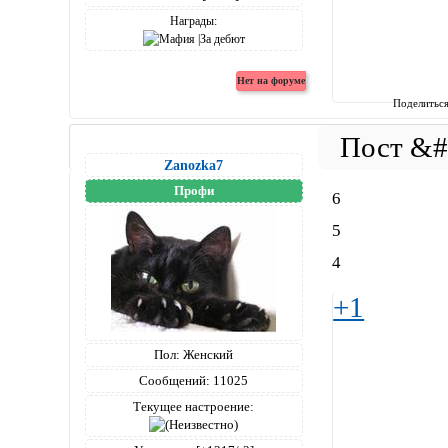
Награды:
Поделитьс
Zanozka7
Профи
6
5
4
+1
Пол:
Женский
Сообщений:
11025
Текущее настроение: