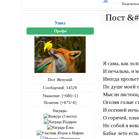
Поделитьс
Улисс
Профи
Я сама, как зол
И печальна, и м
Иногда пролье
Пол:
Женский
По душе моей о
Сообщений:
14529
Мысли листопа
Уважение:
[+680/-1]
Оголяя голые с
Позитив:
[+875/-8]
И осенней ночь
Награды:
О горячей, пла
Но собой я вовс
Бабье лето есть