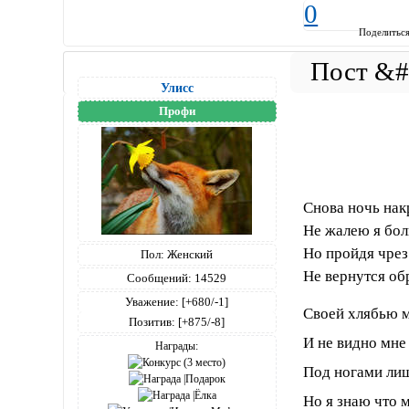
0
Поделитьс
Улисс
Профи
Снова ночь на
Не жалею я бол
Но пройдя чрез 
Пол:
Женский
Не вернутся об
Сообщений:
14529
Уважение:
[+680/-1]
Своей хлябью м
Позитив:
[+875/-8]
И не видно мне 
Награды:
Под ногами лишь
Но я знаю что 