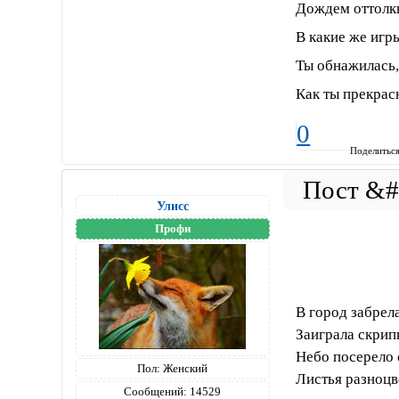
Дождем оттолк
В какие же игр
Ты обнажилась,
Как ты прекрас
0
Поделитьс
Улисс
Профи
В город забрел
Заиграла скрип
Небо посерело 
Пол:
Женский
Листья разноцв
Сообщений:
14529