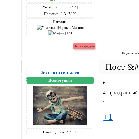
Уважение:
[+152/-2]
Позитив:
[+317/-2]
Награды:
Поделитьс
Звездный скиталец
Всемогущий
6
4 - ( задранный
5
+1
Сообщений:
21931