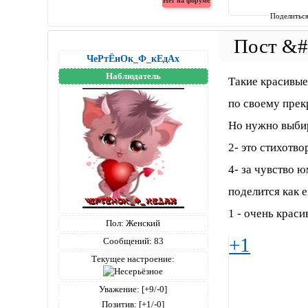
Поделитьс
ЧеРтЁнОк_Ф_кЕдАх
Наблюдатель
Такие красивые
по своему прек
Но нужно выбир
2- это стихотво
4- за чувство 
поделится как е
1 - очень краси
Пол:
Женский
+1
Сообщений:
83
Текущее настроение:
Уважение:
[+9/-0]
Позитив:
[+1/-0]