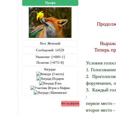
Профи
Продолж
Выража
Пол:
Женский
Теперь пр
Сообщений:
14529
Уважение:
[+680/-1]
Условия голос
Позитив:
[+875/-8]
1. Голосование
Награды:
2. Проголосов
форумчанин, о
3. Каждый го
:
первое место -
второе место -