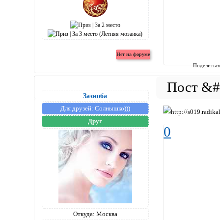
Поделитьс
Зазноба
Для друзей:
Солнышко)))
Друг
0
Откуда:
Москва