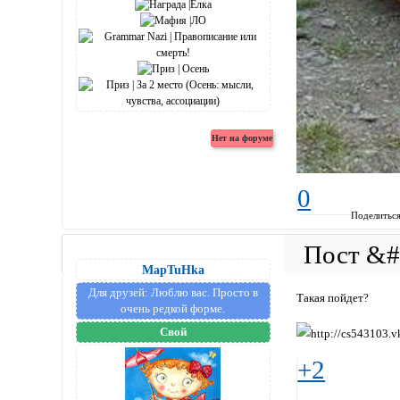
0
Поделитьс
MapTuHka
Для друзей:
Люблю вас. Просто в
Такая пойдет?
очень редкой форме.
Свой
+2