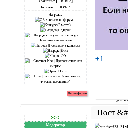
Уважение:
[+1818/-5]
Позитив:
[+1039/-2]
Награды:
+1
Поделитьс
SCO
Модератор