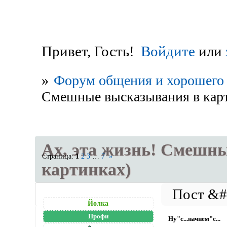
Привет, Гость!
Войдите
или
»
Форум общения и хорошего 
Смешные высказывания в кар
Ах, эта жизнь! Смешн
Страница:
1
2
3
…
7
»
картинках)
Йолка
Профи
Ну"с...начнем"с...