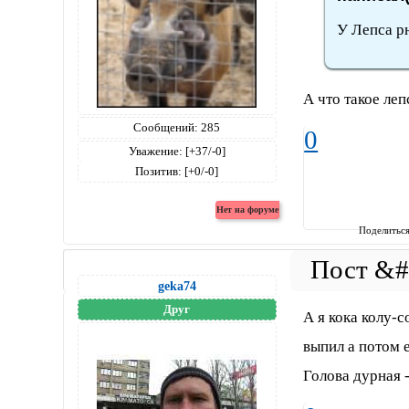
У Лепса рю
А что такое леп
Сообщений:
285
0
Уважение:
[+37/-0]
Позитив:
[+0/-0]
Поделитьс
geka74
Друг
А я кока колу-с
выпил а потом 
Голова дурная 