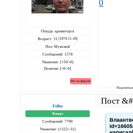
0
Откуда:
краматорск
Возраст:
51
[1974-11-18]
Пол:
Мужской
Сообщений:
1578
Уважение:
[+50/-0]
Позитив:
[+0/-0]
Поделитьс
Felles
Фанат
Влаантво
Сообщений:
7799
id=16605
Уважение:
[+322/-31]
написал(