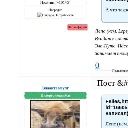
Позитив:
[+101/-5]
А что тако
Награды:
Лепс (нем. Lep
Входит в соста
Эле-Нуте. Насе
Занимает площа
0
Поделитьс
Влаантвомулг
Интересующийся
Felles,ht
id=16605
написал(
Лепс (нем.