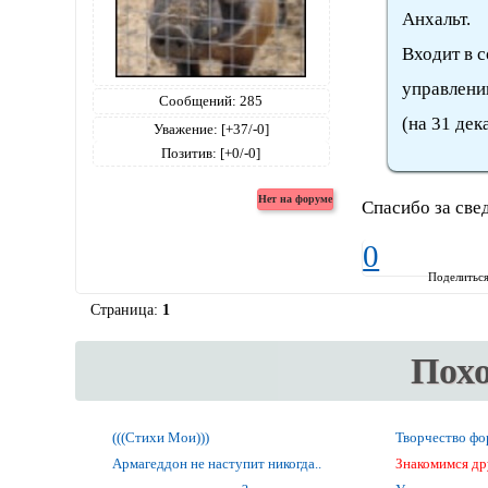
Анхальт.
Входит в 
управлени
Сообщений:
285
(на 31 дек
Уважение:
[+37/-0]
Позитив:
[+0/-0]
Спасибо за све
0
Поделитьс
Страница:
1
Пох
(((Стихи Мои)))
Творчество ф
Армагеддон не наступит никогда..
Знакомимся др