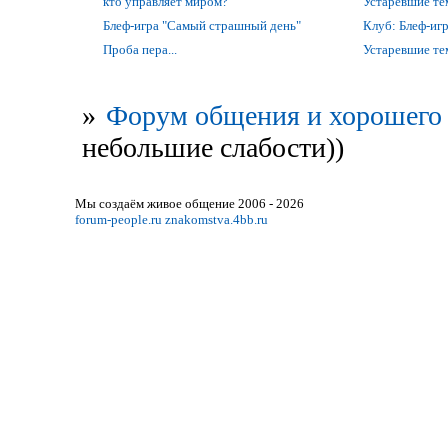
кто управляет миром?
Устаревшие т
Блеф-игра "Самый страшный день"
Клуб: Блеф-игр
Проба пера...
Устаревшие т
»
Форум общения и хорошего 
небольшие слабости))
Мы создаём живое общение 2006 - 2026
forum-people.ru
znakomstva.4bb.ru