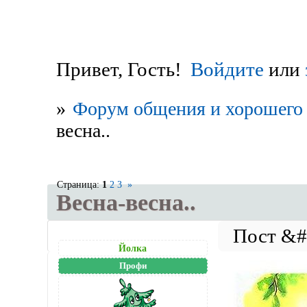
Привет, Гость!
Войдите
или
»
Форум общения и хорошего 
весна..
Страница:
1
2
3
»
Весна-весна..
Йолка
Профи