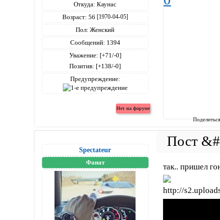
Откуда:
Каунас
Возраст:
56
[1970-04-05]
Пол:
Женский
Сообщений:
1394
Уважение:
[+71/-0]
Позитив:
[+138/-0]
Предупреждение:
Поделитьс
Spectateur
Фанат
так.. пришел го