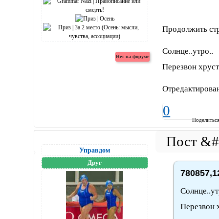
Продолжить ст
Солнце..утро..
Перезвон хруст
Отредактирован
0
Поделитьс
Управдом
Друг
780857,1
Солнце..ут
Перезвон х