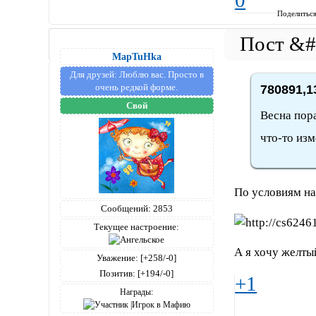
0
Поделитьс
MapTuHka
Для друзей:
Люблю вас. Просто в
очень редкой форме.
780891,1
Свой
Весна пор
что-то изм
По условиям на
Сообщений:
2853
Текущее настроение:
А я хочу желты
Уважение:
[+258/-0]
Позитив:
[+194/-0]
+1
Награды: