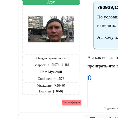
Друг
780939,1
По условия
изменить:
А я хочу 
А я как всегда
Откуда:
краматорск
Возраст:
51
[1974-11-18]
проиграть-что 
Пол:
Мужской
0
Сообщений:
1578
Уважение:
[+50/-0]
Позитив:
[+0/-0]
Поделитьс