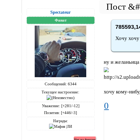
Spectateur
Фанат
785593,1
Хочу хочу
ну и желаньица
Сообщений:
6344
хочу кому-нибуд
Текущее настроение:
0
Уважение:
[+281/-12]
Позитив:
[+446/-3]
Награды: