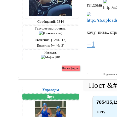
ты дома
Сообщений:
6344
Текущее настроение:
хочу пива.. ст
Уважение:
[+281/-12]
+1
Позитив:
[+446/-3]
Награды:
Поделитьс
Управдом
Друг
785435,1
хочу