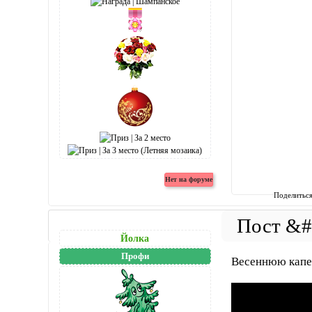
Поделитьс
Йолка
Профи
Весеннюю капел