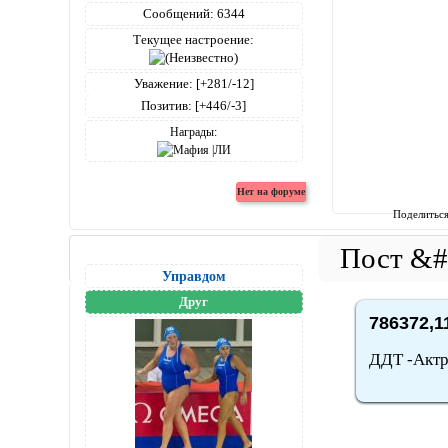
Сообщений:
6344
Текущее настроение:
Уважение:
[+281/-12]
Позитив:
[+446/-3]
Награды:
Поделитьс
Управдом
Друг
786372,1
ДДТ -Актр