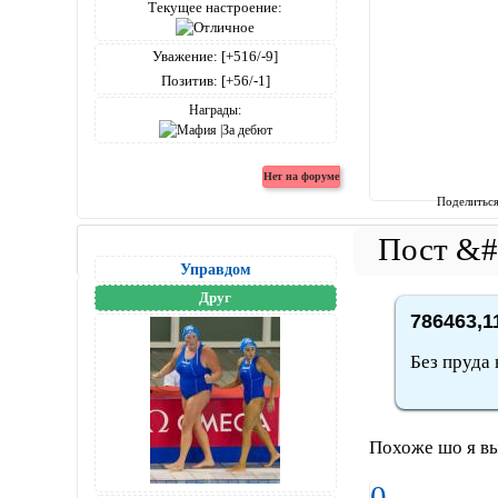
Текущее настроение:
Уважение:
[+516/-9]
Позитив:
[+56/-1]
Награды:
Поделитьс
Управдом
Друг
786463,1
Без пруда 
Похоже шо я в
0