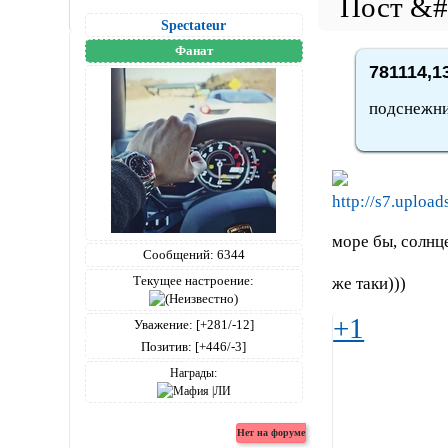
Spectateur
Фанат
781114,1
подснежник
море бы, солнце
Сообщений:
6344
Текущее настроение:
же таки)))
+1
Уважение:
[+281/-12]
Позитив:
[+446/-3]
Награды: