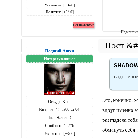
Уважение:
[+0/-0]
Позитив:
[+0/-0]
Поделитьс
Падший Ангел
Интересующийся
SНАDОW 
надо терпе
Это, конечно, х
Откуда:
Киев
вдруг именно эт
Возраст:
40
[1986-02-04]
Пол:
Женский
разглядела тебя 
Сообщений:
276
обмануть себя..
Уважение:
[+3/-0]