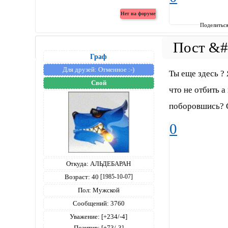
Поделитьс
Граф
Для друзей:
Отменное :-)
Ты еще здесь ? 
Свой
что не отбить а
поборовшись? О
0
Откуда:
АЛЬДЕБАРАН
Возраст:
40
[1985-10-07]
Пол:
Мужской
Сообщений:
3760
Уважение:
[+234/-4]
Позитив:
[+73/-3]