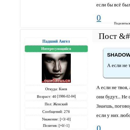
если бы всё был
0
Поделитьс
Падший Ангел
Интересующийся
SНАDОW 
А если не 
А если не твоя,
Откуда:
Киев
они будут... Не 
Возраст:
40
[1986-02-04]
Пол:
Женский
Знаешь, поговор
Сообщений:
276
если у них люб
Уважение:
[+3/-0]
Позитив:
[+0/-1]
0