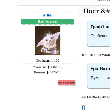
Поделитьс
АЛЬБ
Наблюдатель
Граф1 на
Особенно к
только про ужас
Сообщений:
100
Уважение:
[+416/-30]
Ура-Ната
Позитив:
[+687/-16]
Думаю, гла
да ты экстримал
0