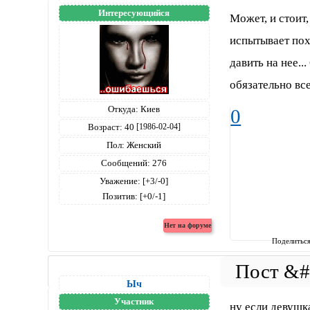
Интересующийся
Может, и стоит,
испытывает пох
давить на нее...
обязательно вс
Откуда:
Киев
0
Возраст:
40
[1986-02-04]
Пол:
Женский
Сообщений:
276
Уважение:
[+3/-0]
Позитив:
[+0/-1]
Поделитьс
Ыч
Участник
ну если девушк