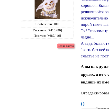
хорошо... Быва
решившийся раз
исключительно 
Сообщений:
100
порой такие ша
Уважение:
[+416/-30]
Эх! "говнометр
Позитив:
[+687/-16]
ладно...
А ведь бывают с
"жить без неё н
счастье не пост
А вы как дума
других, а не о
видишь их вме
Отредактирован
0
Поделитьс