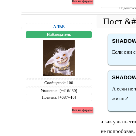
Поделитьс
АЛЬБ
Наблюдатель
SНАDОW 
Если они с
SНАDОW 
Сообщений:
100
А если не
Уважение:
[+416/-30]
Позитив:
[+687/-16]
жизнь?
а как узнать чт
не попробовав, 