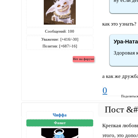
ну если де
как это узнать?
Сообщений:
100
Уважение:
[+416/-30]
Ура-Ната
Позитив:
[+687/-16]
Здоровая 
а как же дружб
0
Поделитьс
Чиффа
Фанат
Крепкая любовь
этого, это доп