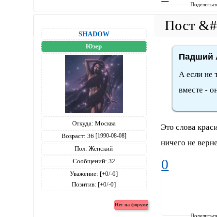
Поделитьс
SНАDОW
Юзер
Падший А
А если не 
вместе - он
Откуда:
Москва
Это слова краси
Возраст:
36
[1990-08-08]
ничего не верне
Пол:
Женский
0
Сообщений:
32
Уважение:
[+0/-0]
Позитив:
[+0/-0]
Поделитьс