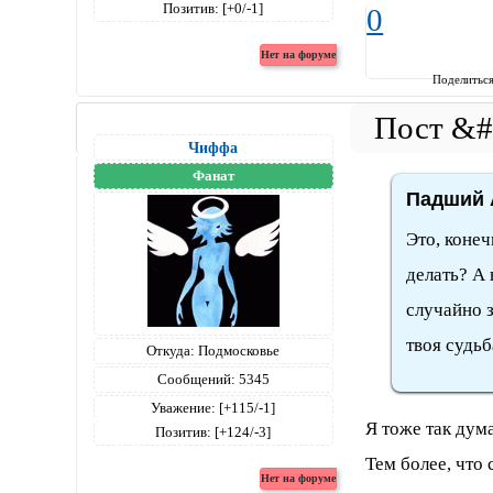
Позитив:
[+0/-1]
0
Поделитьс
Чиффа
Фанат
Падший А
Это, конеч
делать? А 
случайно за
твоя судьба
Откуда:
Подмосковье
Сообщений:
5345
Уважение:
[+115/-1]
Я тоже так дум
Позитив:
[+124/-3]
Тем более, что 