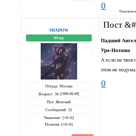
0
Поделитьс
SНАDОW
Юзер
Падший Анге
Ура-Наташа
А если не твоя
этом не подума
0
Откуда:
Москва
Возраст:
36
[1990-08-08]
Пол:
Женский
Сообщений:
32
Уважение:
[+0/-0]
Позитив:
[+0/-0]