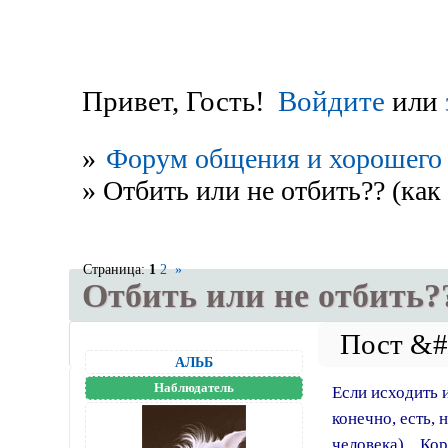
Привет, Гость!
Войдите
или
»
Форум общения и хорошего 
»
Отбить или не отбить?? (как
Страница:
1
2
»
Отбить или не отбить??
АЛЬБ
Наблюдатель
Если исходить и
конечно, есть, 
человека)... Ко