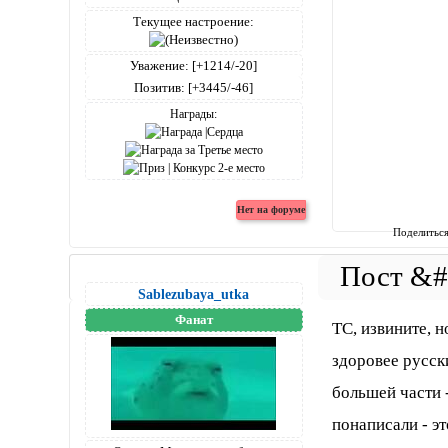
Текущее настроение:
Уважение:
[+1214/-20]
Позитив:
[+3445/-46]
Награды:
Поделитьс
Sablezubaya_utka
Фанат
ТС, извините, 
здоровее русск
большей части -
понаписали - эт