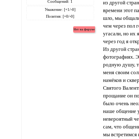
Сообщений:
1
из другой стра
Уважение:
[+1/-0]
времени этот па
Позитив:
[+0/-0]
шло, мы общали
чем через пол 
угасали, но их
через год я отк
Из другой стра
фотографиях. Э
родную душу, т
меня своим сол
намёков и скве
Святого Валент
прощание он по
было очень нео
наше общение у
невероятный че
сам, что общени
мы встретимся 