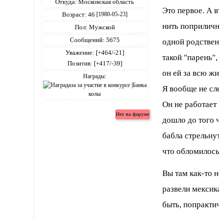
Откуда:
Московская область
Это первое. А в
Возраст:
46
[1980-05-23]
нить поприличн
Пол:
Мужской
Сообщений:
5675
одной родствен
Уважение:
[+464/-21]
такой "парень",
Позитив:
[+417/-39]
он ей за всю жи
Награды:
Я вообще не сл
Он не работает 
дошло до того 
бабла стрельну
что обломилось
Вы там как-то н
развели мексик
быть, попракти