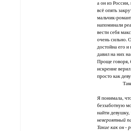
а он из России,
всё опять закр
мальчик-романт
напоминали реа
вести себя мак
очень сильно. О
достойна его и
давил на них на
Проще говоря, 
искренне верил
просто как дев
Так
Я понимала, чт
беззаботную мо
найти девушку, 
невероятный па
Такие как он - 