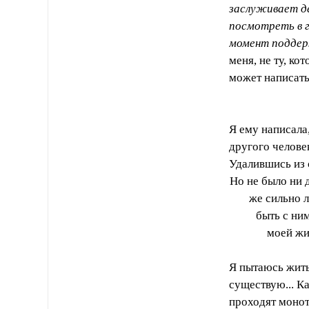
заслуживает де
посмотреть в г
момент поддерж
меня, не ту, ко
может написать
Я ему написала
другого человек
Удалившись из с
Но не было ни д
же сильно л
быть с ни
моей жиз
Я пытаюсь жить
существую... Ка
проходят монот