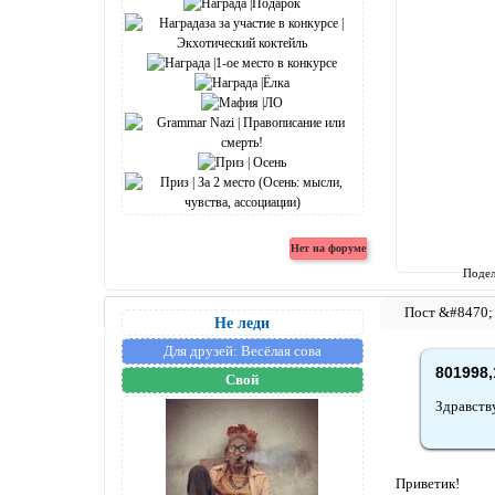
Подел
Не леди
Для друзей:
Весёлая сова
801998,
Свой
Здравств
Приветик!