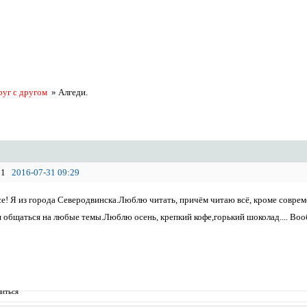
руг с другом
»
Алгеди.
1
2016-07-31 09:29
се! Я из города Северодвинска.Люблю читать, причём читаю всё, кроме совре
я общаться на любые темы.Люблю осень, крепкий кофе,горький шоколад.... Вооб
иться