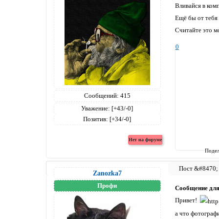
Вливайся в ком
Ещё бы от тебя 
Считайте это 
0
Сообщений:
415
Уважение:
[+43/-0]
Позитив:
[+34/-0]
Подел
Zanozka7
Профи
Сообщение дл
Привет!
а что фотограф