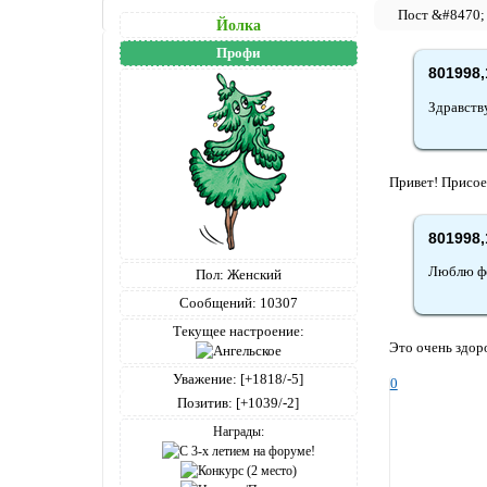
Йолка
Профи
801998,
Здравств
Привет! Присое
801998,
Люблю фо
Пол:
Женский
Сообщений:
10307
Текущее настроение:
Это очень здор
Уважение:
[+1818/-5]
0
Позитив:
[+1039/-2]
Награды: