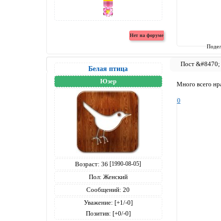
Подел
Белая птица
Юзер
Много всего нра
0
Возраст:
36
[1990-08-05]
Пол:
Женский
Сообщений:
20
Уважение:
[+1/-0]
Позитив:
[+0/-0]