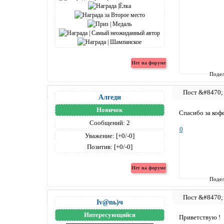
Подел
Алгеди
Новичок
Спасибо за коф
Сообщений:
2
0
Уважение:
[+0/-0]
Позитив:
[+0/-0]
Подел
Iv@nь)ч
Интересующийся
Приветствую !