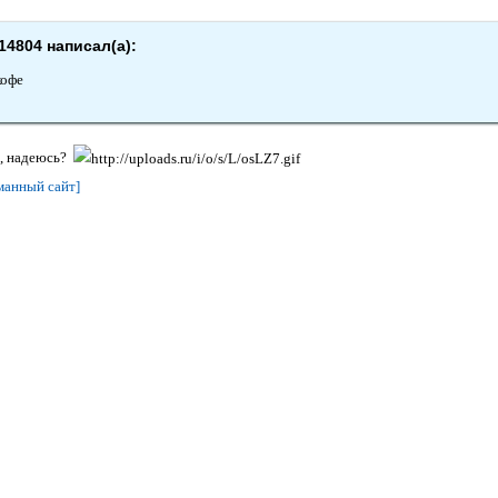
14804 написал(а):
кофе
, надеюсь?
манный сайт]