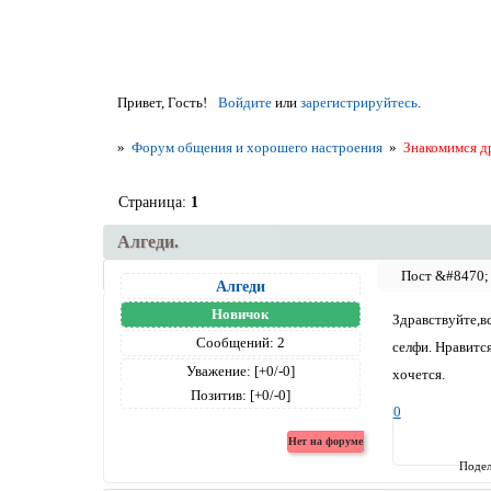
Привет, Гость!
Войдите
или
зарегистрируйтесь
.
»
Форум общения и хорошего настроения
»
Знакомимся д
Страница:
1
Алгеди.
Алгеди
Новичок
Здравствуйте,в
Сообщений:
2
селфи. Нравитс
Уважение:
[+0/-0]
хочется.
Позитив:
[+0/-0]
0
Подел