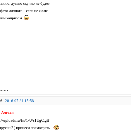
панию, думаю скучно не будет.
фото личного... если не жалко.
моим капризом
иться
6
2016-07-31 15:58
я
Алгеди
ируешь? ) принеси посмотреть...