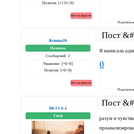
Позитив:
[+131/-0]
Поделитьс
Ксюша16
Новичок
Я написала оди
Сообщений:
2
0
Уважение:
[+0/-0]
Позитив:
[+0/-0]
Поделитьс
hh-l e n a
Свой
разум и чувств
проанализирова