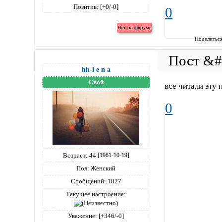
Позитив:
[+0/-0]
0
Поделитьс
hh-l e n a
Свой
все читали эту 
0
Возраст:
44
[1981-10-19]
Пол:
Женский
Сообщений:
1827
Текущее настроение:
Уважение:
[+346/-0]