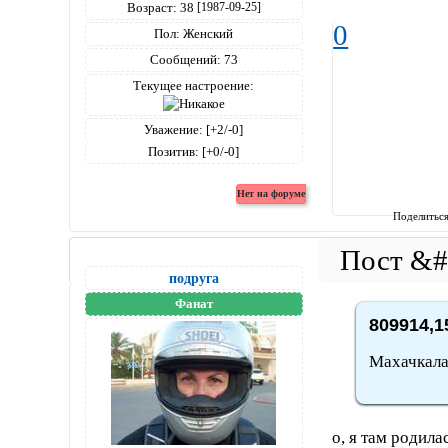
Возраст:
38
[1987-09-25]
0
Пол:
Женский
Сообщений:
73
Текущее настроение:
Уважение:
[+2/-0]
Позитив:
[+0/-0]
Поделитьс
подруга
Фанат
809914,1
Махачкал
о, я там родила