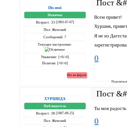
Dis-moi
Новичок
Всем привет!
Возраст:
33
[1993-07-07]
Хуршик, прив
Пол:
Женский
Я не из Дагеста
Сообщений:
7
Текущее настроение:
зарегистриров
0
Уважение:
[+0/-0]
Позитив:
[+0/-0]
Поделитьс
ХУРШИДА
Наблюдатель
Ты моя радость
Возраст:
38
[1987-09-25]
0
Пол:
Женский