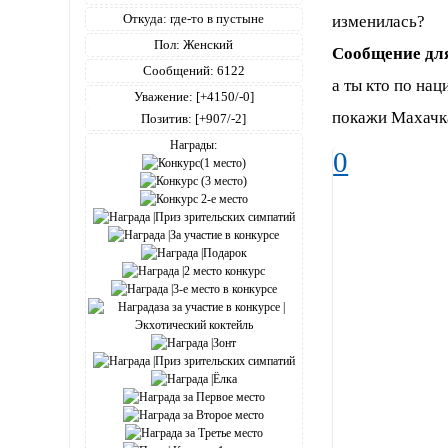
Откуда:
где-то в пустыне
изменилась?
Пол:
Женский
Сообщение дл
Сообщений:
6122
а ты кто по на
Уважение:
[+4150/-0]
покажи Махачка
Позитив:
[+907/-2]
Награды:
0