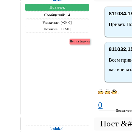
Новичок
811084,1
Сообщений:
14
Уважение:
[+2/-0]
Привет. По
Позитив:
[+1/-0]
811032,1
Всем приве
вас впечат
.
0
Поделитьс
kolokol