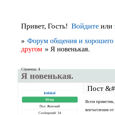
Привет, Гость!
Войдите
или
»
Форум общения и хорошего 
другом
»
​Я новенькая.
Страница:
1
​Я новенькая.
kolokol
Юзер
Всем приветик, 
Пол:
Женский
впечатления от
Сообщений:
34