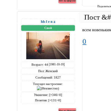
Поделитьс
hh-l e n a
Свой
всем новеньким
0
Возраст:
44
[1981-10-19]
Пол:
Женский
Сообщений:
1827
Текущее настроение:
Уважение:
[+346/-0]
Позитив:
[+131/-0]