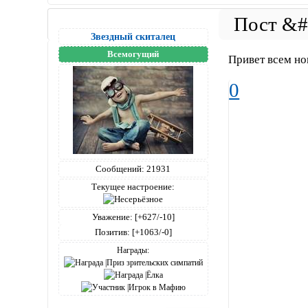
Звездный скиталец
Всемогущий
Привет всем но
0
Сообщений:
21931
Текущее настроение:
Уважение:
[+627/-10]
Позитив:
[+1063/-0]
Награды: