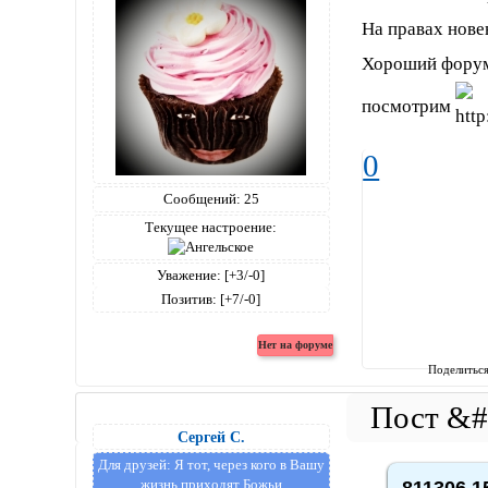
На правах нове
Хороший форум.
посмотрим
0
Сообщений:
25
Текущее настроение:
Уважение:
[+3/-0]
Позитив:
[+7/-0]
Поделитьс
Сергей С.
Для друзей:
Я тот, через кого в Вашу
жизнь приходят Божьи
811306,1