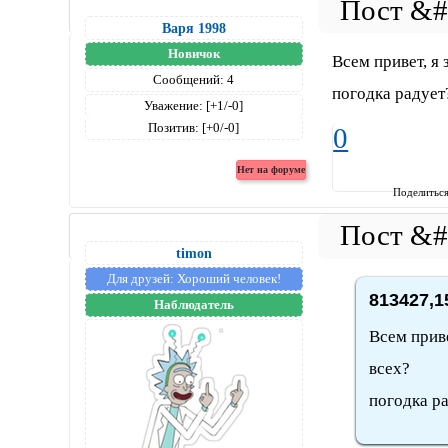
Варя 1998
Новичок
Всем привет, я 
Сообщений:
4
погодка радует
Уважение:
[+1/-0]
Позитив:
[+0/-0]
0
Поделитьс
timon
Для друзей:
Хороший человек!
813427,1
Наблюдатель
Всем приве
всех?
погодка р