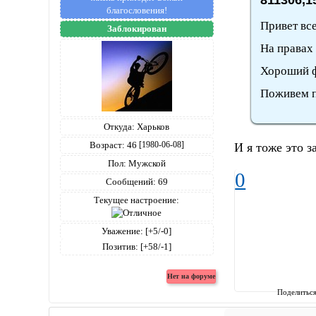
благословения!
Привет вс
Заблокирован
На правах
Хороший ф
Поживем 
Откуда:
Харьков
Возраст:
46
[1980-06-08]
И я тоже это з
Пол:
Мужской
0
Сообщений:
69
Текущее настроение:
Уважение:
[+5/-0]
Позитив:
[+58/-1]
Поделитьс