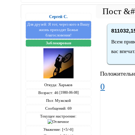
Сергей С.
Для друзей:
Я тот, через кого в Вашу
жизнь приходят Божьи
811032,1
благословения!
Всем приве
Заблокирован
вас впечат
Положитель
0
Откуда:
Харьков
Возраст:
46
[1980-06-08]
Пол:
Мужской
Сообщений:
69
Текущее настроение:
Уважение:
[+5/-0]