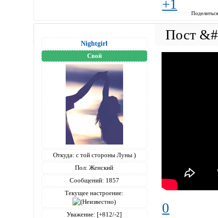
+1
Поделитьс
Nightgirl
Свой
Откуда:
с той стороны Луны )
Пол:
Женский
Сообщений:
1857
Текущее настроение:
0
Уважение:
[+812/-2]