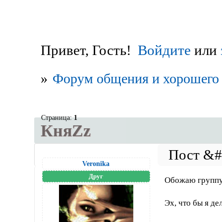
Привет, Гость!
Войдите
или
»
Форум общения и хорошего 
Страница:
1
КняZz
Veronika
Друг
Обожаю группу 
Эх, что бы я дел