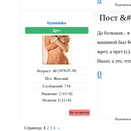
Поделитьс
Izyuminka
Друг
Да большая... 
машиной был Peu
жрет, а прет (с).
Нааат, а это, ч
Возраст:
48
[1978-07-30]
0
Пол:
Женский
Сообщений:
734
Уважение:
[+31/-0]
Позитив:
[+21/-0]
Поделитьс
Страница:
1
2
3
4
»