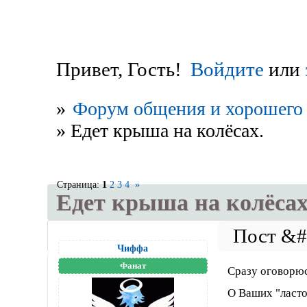
Привет, Гость!
Войдите
или
»
Форум общения и хорошего 
»
Едет крыша на колёсах.
Страница:
1
2
3
4
»
Едет крыша на колёсах
Чиффа
Фанат
Сразу оговорюсь
О Ваших "ласто