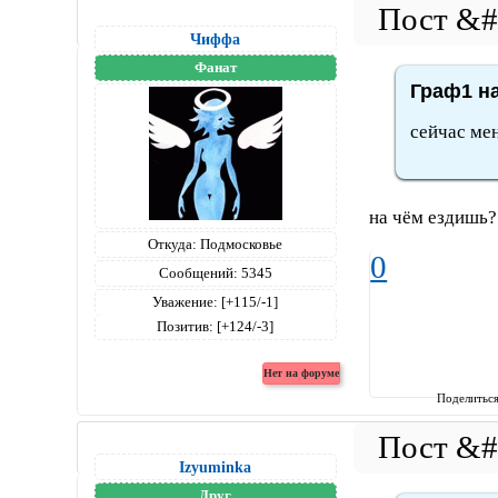
Чиффа
Фанат
Граф1 на
сейчас ме
на чём ездишь?
Откуда:
Подмосковье
0
Сообщений:
5345
Уважение:
[+115/-1]
Позитив:
[+124/-3]
Поделитьс
Izyuminka
Друг