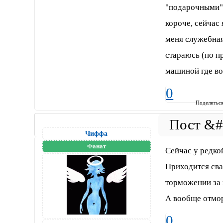
"подарочными" 
короче, сейчас
меня служебная 
стараюсь (по пр
машиной где вод
0
Поделитьс
Чиффа
Фанат
Сейчас у редко
Приходится сва
торможении за 
А вообще отмор
0