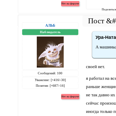
Поделитьс
АЛЬБ
Наблюдатель
Ура-Ната
А машины, 
своей нет.
Сообщений:
100
я работал на в
Уважение:
[+416/-30]
Позитив:
[+687/-16]
раньше женщина
не так давно их
сейчас произош
иногда только 