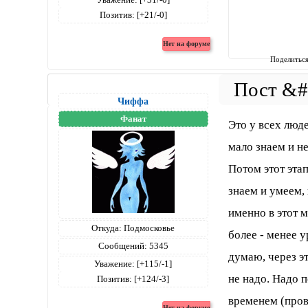
Позитив:
[+21/-0]
Поделитьс
Чиффа
Фанат
Это у всех люд
мало знаем и не
Потом этот эта
знаем и умеем,
именно в этот 
Откуда:
Подмосковье
более - менее 
Сообщений:
5345
думаю, через эт
Уважение:
[+115/-1]
не надо. Надо 
Позитив:
[+124/-3]
временем (пров