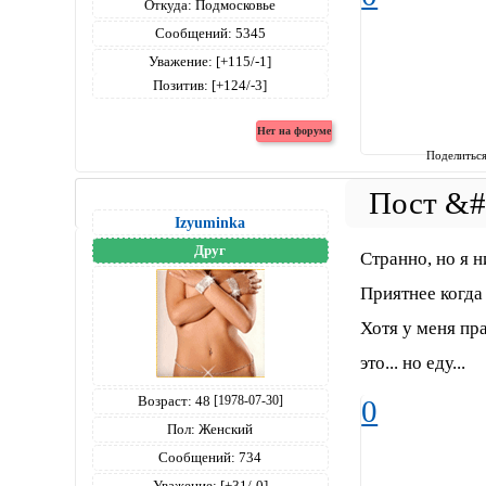
Откуда:
Подмосковье
Сообщений:
5345
Уважение:
[+115/-1]
Позитив:
[+124/-3]
Поделитьс
Izyuminka
Друг
Странно, но я н
Приятнее когда 
Хотя у меня пра
это... но еду...
Возраст:
48
[1978-07-30]
0
Пол:
Женский
Сообщений:
734
Уважение:
[+31/-0]