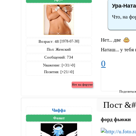
Ура-Ната
Что, на ф
Нет... две
Возраст:
48
[1978-07-30]
Наташ... у тебя
Пол:
Женский
Сообщений:
734
0
Уважение:
[+31/-0]
Позитив:
[+21/-0]
Поделитьс
Чиффа
Фанат
форд фьюжн