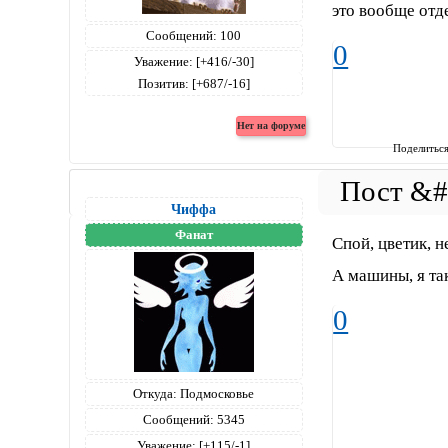
это вообще отд
Сообщений:
100
0
Уважение:
[+416/-30]
Позитив:
[+687/-16]
Поделитьс
Чиффа
Фанат
Спой, цветик, н
А машины, я так
0
Откуда:
Подмосковье
Сообщений:
5345
Уважение:
[+115/-1]