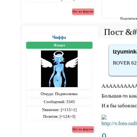
Поделитьс
Чиффа
Фанат
Izyumink
ROVER 620
ААААААААААаааааа
Откуда:
Подмосковье
Большая-то как
Сообщений:
5345
И я бы забоялас
Уважение:
[+115/-1]
Позитив:
[+124/-3]
0