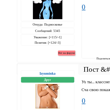
0
Откуда:
Подмосковье
Сообщений:
5345
Уважение:
[+115/-1]
Позитив:
[+124/-3]
Поделитьс
Izyuminka
Друг
Ух ты... классн
Сча свою покажу
0