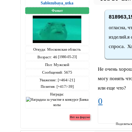
Sablezubaya_utka
Фанат
818963,1
огласна, ч
изделий.я 
спроса. Х
Откуда:
Московская область
Возраст:
46
[1980-05-23]
Пол:
Мужской
Не очень хорош
Сообщений:
5675
могу понять что
Уважение:
[+464/-21]
Позитив:
[+417/-39]
или еще что?
Награды:
0
Поделитьс