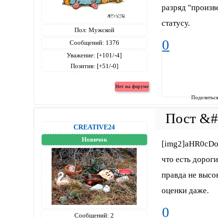
разряд "произв
статусу.
Пол:
Мужской
0
Сообщений:
1376
Уважение:
[+101/-4]
Позитив:
[+51/-0]
Поделитьс
CREATIVE24
Новичок
[img2]aHR0cD
что есть дороги
правда не высо
оценки даже.
0
Сообщений:
2