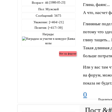
Возраст:
46
[1980-05-23]
Глина, фаянс...
Пол:
Мужской
А что, насчет 
Сообщений:
5675
Уважение:
[+464/-21]
Глиняные подел
Позитив:
[+417/-39]
потому что зде
Награды:
глину тащить...
Такая длинная 
больше потрати
Или у вас там 
на форум, можно
показа не будет
0
Поделитьс