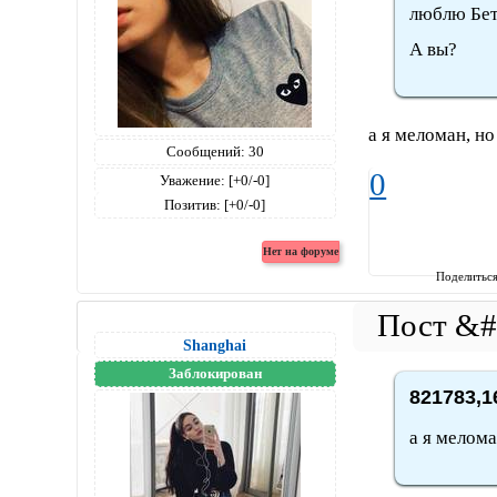
люблю Бет
А вы?
а я меломан, н
Сообщений:
30
0
Уважение:
[+0/-0]
Позитив:
[+0/-0]
Поделитьс
Shanghai
Заблокирован
821783,1
а я мелома