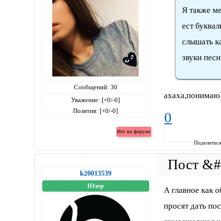
Я также ме
ест буква
слышать к
звуки песн
Сообщений:
30
ахаха,понимаю)
Уважение:
[+0/-0]
Позитив:
[+0/-0]
0
Поделитьс
k20013539
Юзер
А главное как 
просят дать по