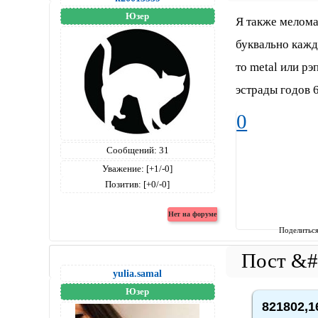
Юзер
Я также мелома
буквально кажд
то metal или р
эстрады годов 
0
Сообщений:
31
Уважение:
[+1/-0]
Позитив:
[+0/-0]
Поделитьс
yulia.samal
Юзер
821802,1