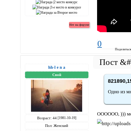
0
Поделитьс
hh-l e n a
Свой
821890,1
Одно из мн
ОООООО, ))) м
Возраст:
44
[1981-10-19]
Пол:
Женский