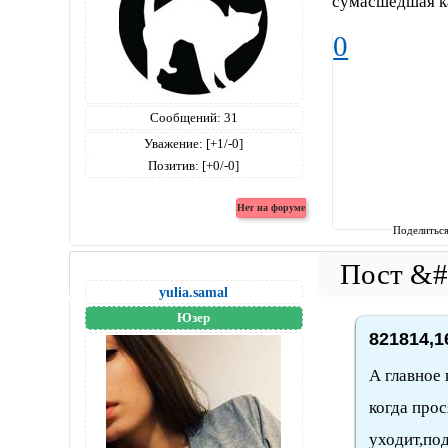
сумасшедшая к
0
Сообщений:
31
Уважение:
[+1/-0]
Позитив:
[+0/-0]
Поделитьс
yulia.samal
Юзер
821814,1
А главное
когда прос
уходит,по