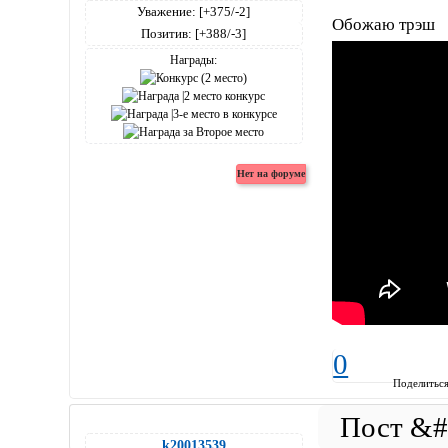
Уважение:
[+375/-2]
Обожаю трэш
Позитив:
[+388/-3]
Награды:
0
Поделитьс
k20013539