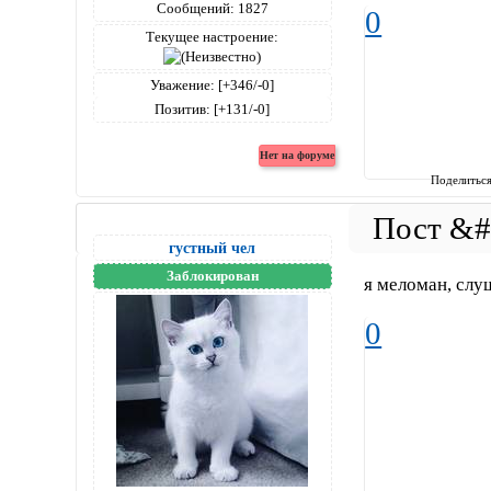
Сообщений:
1827
0
Текущее настроение:
Уважение:
[+346/-0]
Позитив:
[+131/-0]
Поделитьс
густный чел
Заблокирован
я меломан, слу
0