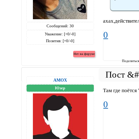
ахах,действите
Сообщений:
30
0
Уважение:
[+0/-0]
Позитив:
[+0/-0]
Поделитьс
AMOX
Юзер
Там где поётся 
0