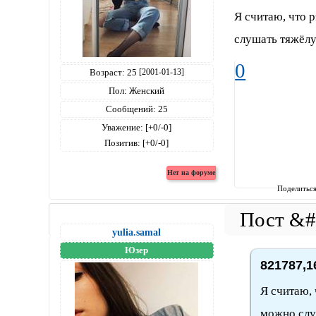
Я считаю, что 
слушать тяжёл
0
Возраст:
25
[2001-01-13]
Пол:
Женский
Сообщений:
25
Уважение:
[+0/-0]
Позитив:
[+0/-0]
Поделитьс
yulia.samal
Юзер
821787,1
Я считаю, 
можно слу