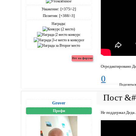
Уважение:
[+375/-2]
Позитив:
[+388/-3]
Награды:
Отредактировано Де
0
Поделитьс
Grover
Профи
Не поддержал Деда..