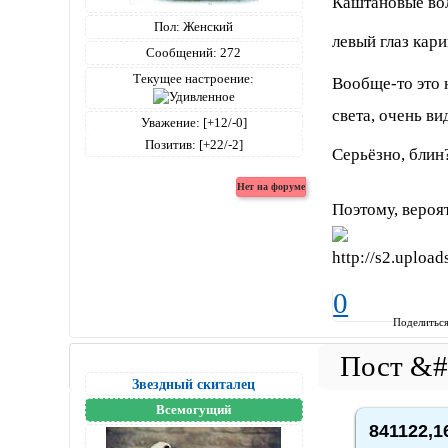
Каштановые во
Пол:
Женский
левый глаз кар
Сообщений:
272
Текущее настроение:
Вообще-то это 
света, очень ви
Уважение:
[+12/-0]
Позитив:
[+22/-2]
Серьёзно, блин
Поэтому, вероя
0
Поделитьс
Звездный скиталец
Всемогущий
841122,1