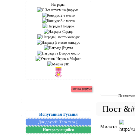
Награды:
Поделитьс
Испуганная Гусыня
Для друзей:
Тега-тега ))
Милота
Интересующийся