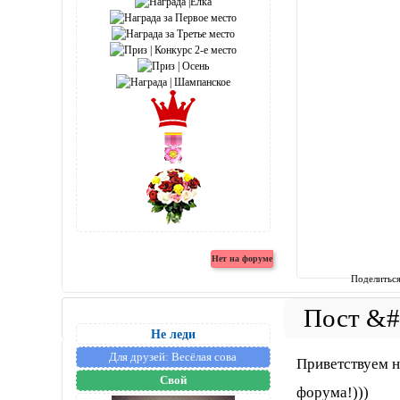
Поделитьс
Не леди
Для друзей:
Весёлая сова
Приветствуем н
Свой
форума!)))