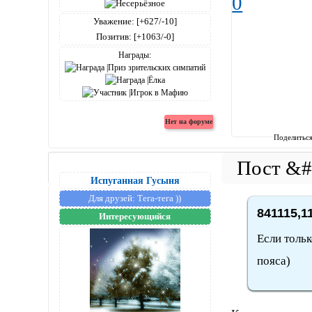
0
Уважение:
[+627/-10]
Позитив:
[+1063/-0]
Награды:
Поделитьс
Испуганная Гусыня
Для друзей:
Тега-тега ))
841115,1
Интересующийся
Если тольк
пояса)