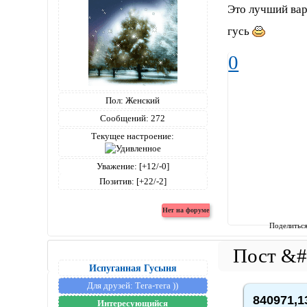
Это лучший вари
гусь
0
Пол:
Женский
Сообщений:
272
Текущее настроение:
Уважение:
[+12/-0]
Позитив:
[+22/-2]
Поделитьс
Испуганная Гусыня
Для друзей:
Тега-тега ))
840971,1
Интересующийся