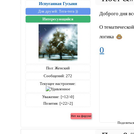
Испуганная Гусыня
Для друзей:
Тега-тега ))
Доброго дня в
Интересующийся
О тематической 
логика
0
Пол:
Женский
Сообщений:
272
Текущее настроение:
Уважение:
[+12/-0]
Позитив:
[+22/-2]
Поделитьс