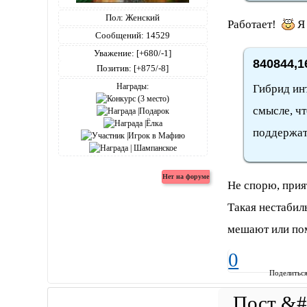
Пол:
Женский
Работает!
Я 
Сообщений:
14529
Уважение:
[+680/-1]
840844,1
Позитив:
[+875/-8]
Награды:
Гибрид инт
смысле, чт
поддержать
Не спорю, прия
Такая нестабил
мешают или пом
0
Поделитьс