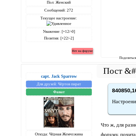
Пол:
Женский
Сообщений:
272
Текущее настроение:
Уважение:
[+12/-0]
Позитив:
[+22/-2]
Поделитьс
capt. Jack Sparrow
Для друзей:
Чёртов пират
840850,1
Фанат
Настроени
Что ж, для раз
форуму, почита
Откуда:
Чёрная Жемчужина