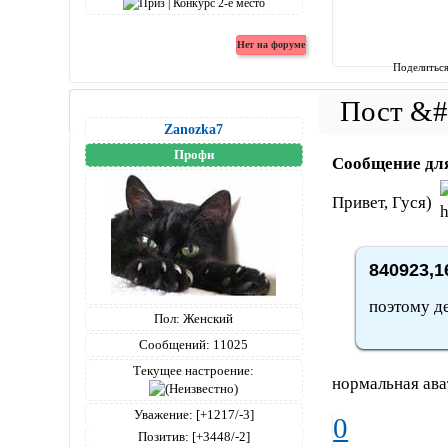
Поделитьс
Zanozka7
Профи
Сообщение дл
Привет, Гуся)
840923,1
поэтому де
Пол:
Женский
Сообщений:
11025
Текущее настроение:
нормальная ават
Уважение:
[+1217/-3]
0
Позитив:
[+3448/-2]