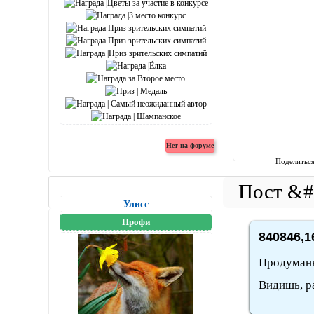
Поделитьс
Улисс
Профи
840846,1
Продуманн
Видишь, р