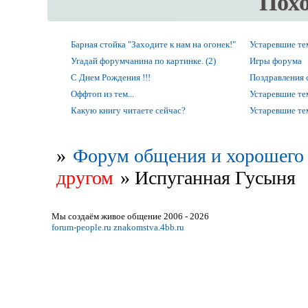
Пох
Барная стойка "Заходите к нам на огонек!"
Устаревшие т
Угадай форумчанина по картинке. (2)
Игры форума
С Днем Рождения !!!
Поздравления 
Оффтоп из тем...
Устаревшие т
Какую книгу читаете сейчас?
Устаревшие т
»
Форум общения и хорошего 
другом
»
Испуганная Гусыня
Мы создаём живое общение 2006 - 2026
forum-people.ru
znakomstva.4bb.ru