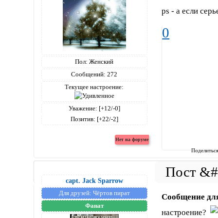
ps - а если серь
0
Пол:
Женский
Сообщений:
272
Текущее настроение:
Уважение:
[+12/-0]
Позитив:
[+22/-2]
Поделитьс
capt. Jack Sparrow
Для друзей:
Чёртов пират
Сообщение дл
Фанат
настроение?