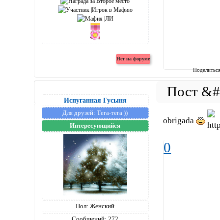
Поделитьс
Испуганная Гусыня
Для друзей:
Тега-тега ))
obrigada
Интересующийся
0
Пол:
Женский
Сообщений:
272