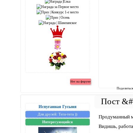
Поделитьс
Испуганная Гусыня
Для друзей:
Тега-тега ))
Продуманный м
Интересующийся
Видишь, работ