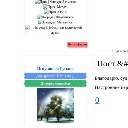
Поделитьс
Испуганная Гусыня
Для друзей:
Тега-тега ))
Благодарю, су
Интересующийся
Настроение пе
0