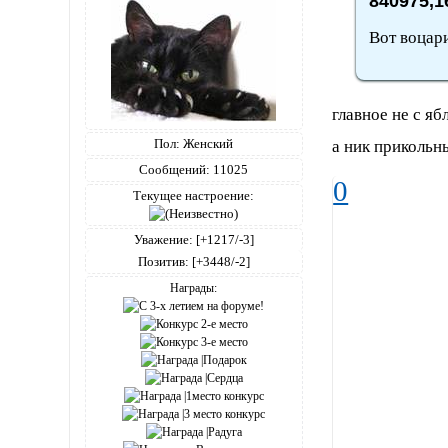
840975,1
Вот воцари
главное не с яб
Пол:
Женский
а ник приколь
Сообщений:
11025
0
Текущее настроение:
Уважение:
[+1217/-3]
Позитив:
[+3448/-2]
Награды: