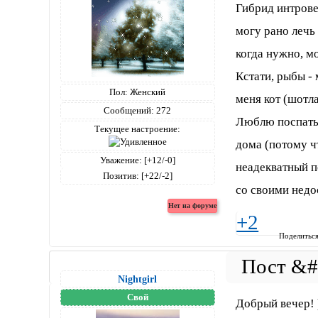
Гибрид интровер
могу рано лечь 
когда нужно, мо
Кстати, рыбы -
Пол:
Женский
меня кот (шотла
Сообщений:
272
Люблю поспать,
Текущее настроение:
дома (потому ч
Уважение:
[+12/-0]
неадекватный п
Позитив:
[+22/-2]
со своими недо
+2
Поделитьс
Nightgirl
Свой
Добрый вечер! 