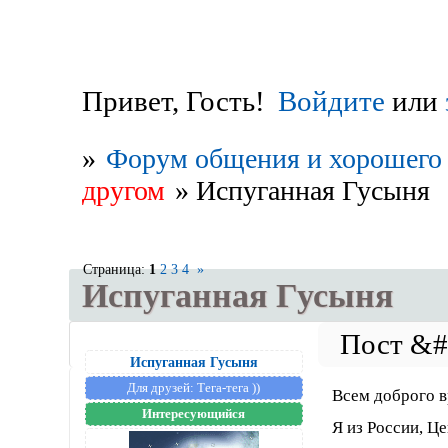
Привет, Гость!
Войдите
или
»
Форум общения и хорошего 
другом
»
Испуганная Гусыня
Страница:
1
2
3
4
»
Испуганная Гусыня
Испуганная Гусыня
Для друзей:
Тега-тега ))
Всем доброго в
Интересующийся
Я из России, Ц