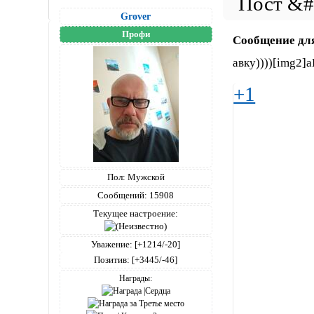
Grover
Профи
Сообщение дл
авку))))[img
+1
Пол:
Мужской
Сообщений:
15908
Текущее настроение:
Уважение:
[+1214/-20]
Позитив:
[+3445/-46]
Награды: