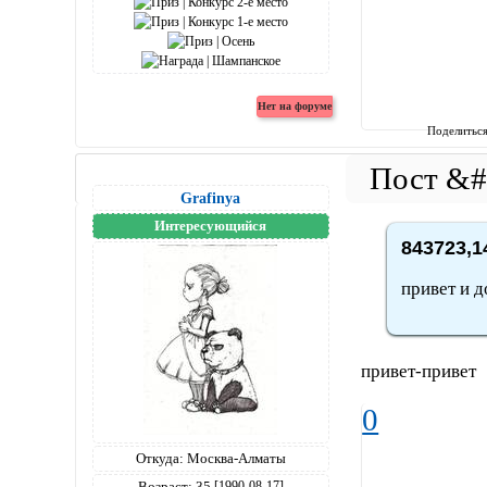
Поделитьс
Grafinya
Интересующийся
843723,1
привет и 
привет-привет
0
Откуда:
Москва-Алматы
Возраст:
35
[1990-08-17]