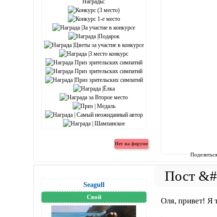
Награды:
Поделитьс
Seagull
Свой
Оля, привет! Я 