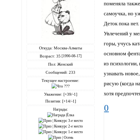
поменяла также
самоучка, но у
Деток пока нет.
Увлечений у ме
горы, учусь кат
Откуда:
Москва-Алматы
основном фента
Возраст:
35
[1990-08-17]
из психологии,
Пол:
Женский
Сообщений:
233
узнавать новое
Текущее настроение:
рисую (когда н
хотя предпочте
Уважение:
[+39/-1]
Позитив:
[+14/-1]
0
Награды: