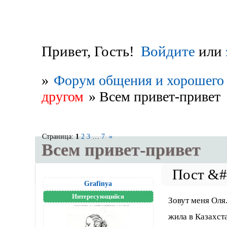
Привет, Гость!
Войдите
или
»
Форум общения и хорошего 
другом
»
Всем привет-привет
Страница:
1
2
3
…
7
»
Всем привет-привет
Grafinya
Интересующийся
Зовут меня Оля.
жила в Казахст