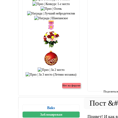
Поделитьс
Baks
Заблокирован
Привет! И как 