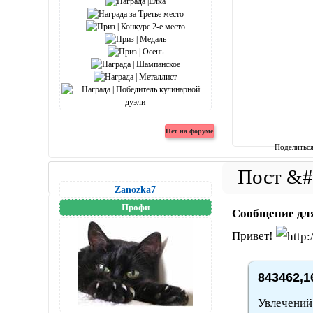
Поделитьс
Zanozka7
Профи
Сообщение дл
Привет!
843462,1
Увлечений