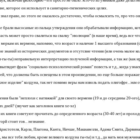
аук, включая философию - его просто не было. Кто-то из умников даже делал н
ие, которое он использует в санитарно-гигиенических целях.
 знал право, но этого не оказалось достаточно, чтобы осмылсить то, про что они
 не брали высосаные из пальца утверждения они обрабатывали информацию, ко
асть может просто свалиться на свалку "эволюции" (в наше время), ведь все чт
о меркам их вермени, напомню, что возраст и наличие 1 высшего образования 
ие знаний из исторических документов и отсутсвие чтения (или очень малое ко
гы-гы-гы) неправильную интерпретацию полученой информации, а так же (как и
выглядит фраза "социально-психологический роман" повесть и т.д., когда узна
ей, что должены быть освещены в этом произведении, но еще больше поражаешь
ное изделие" колдуна, так нет помимо веры нам изволь подать олигофре...экм о
ения были "неплохи с натяжкой" для своего вермени (19 и до середины 20-ого)
 дней? (звучит как заголовок книги хе-хе)
х книги советуют прочитать до определенного возраста (30-40 лет) и проходят
орй стоит гов... незнание.
Аристотеля, Карла, Платона, Канта, Ничше, Макиавелли, Адама Смита, Дарвина
, мы все тебя любим, кроме великого колдуна гы-гы) и т.д., да мать моя мужчин