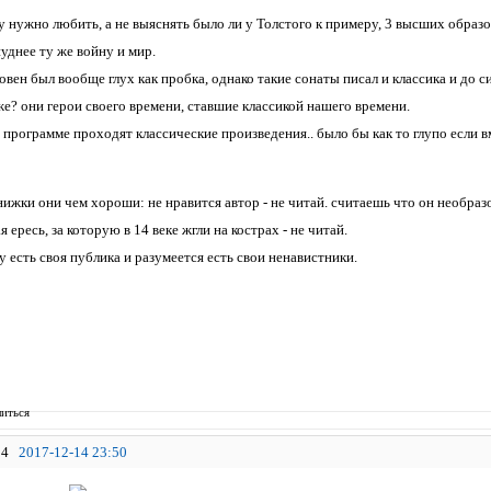
ку нужно любить, а не выяснять было ли у Толстого к примеру, 3 высших образ
уднее ту же войну и мир.
овен был вообще глух как пробка, однако такие сонаты писал и классика и до с
же? они герои своего времени, ставшие классикой нашего времени.
й программе проходят классические произведения.. было бы как то глупо если 
нижки они чем хороши: не нравится автор - не читай. считаешь что он необразо
 ересь, за которую в 14 веке жгли на кострах - не читай.
 есть своя публика и разумеется есть свои ненавистники.
иться
4
2017-12-14 23:50