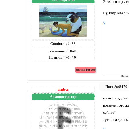
Эээх, а я ведь 
Ну, надежда еще
0
Сообщений:
88
Уважение:
[+8/-0]
Позитив:
[+14/-0]
Подел
amber
Администратор
ну ок. пойдем о
возьмем того ж
сейчас?
тут прежде чем