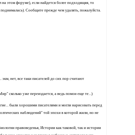
л на этом форуме), если найдется более подходящяя, то
е поднималась). Сообщите прежде чем удалять, пожалуйста.
. экм, нет, все таки писателей до сих пор считают
" сколько уже переиздается, а ведь помои еще те...)
гие... были хорошими писателями и могли нарисовать перед
олгических наблюдений" той эпохи в которой жили, но не
иологии правоведенья, Истории как таковой, так и истории