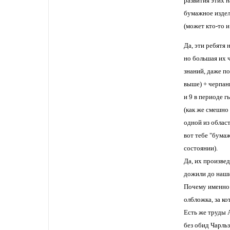
развития этих н
бумажное издел
(может кто-то и
Да, эти ребятя
но большая их ч
знаний, даже п
выше) + черпан
и 9 в периоде 
(как же смешно 
одной из област
вот тебе "бумаж
состоянии).
Да, их произвед
дожили до наших
Почему именно и
олбложка, за кот
Есть же труды 
без обид Чарльз