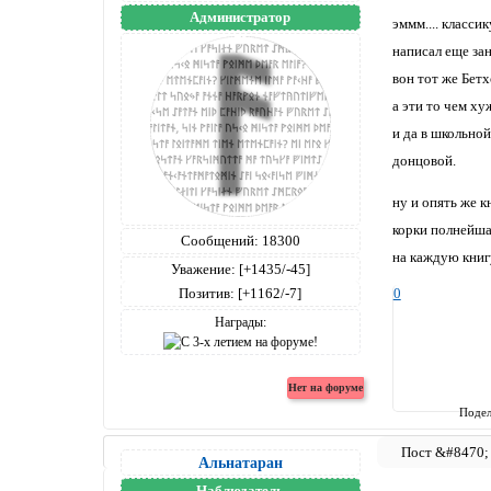
Администратор
эммм.... класси
написал еще зан
вон тот же Бетх
а эти то чем ху
и да в школьно
донцовой.
ну и опять же к
корки полнейшая
Сообщений:
18300
на каждую книгу
Уважение:
[+1435/-45]
0
Позитив:
[+1162/-7]
Награды:
Подел
Альнатаран
Наблюдатель