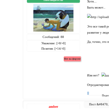
Хотя....
Быть может...
Это все такой р
развитие у люд
Сообщений:
88
Да, точно, это
Уважение:
[+8/-0]
Позитив:
[+14/-0]
Или нет?
Отредактирован
0
Подел
amber