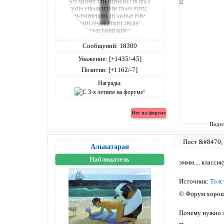
0
Сообщений:
18300
Уважение:
[+1435/-45]
Позитив:
[+1162/-7]
Награды:
Подел
Альнатаран
Наблюдатель
эммм.... класси
Источник:
Толс
© Форум хорош
Почему нужно 