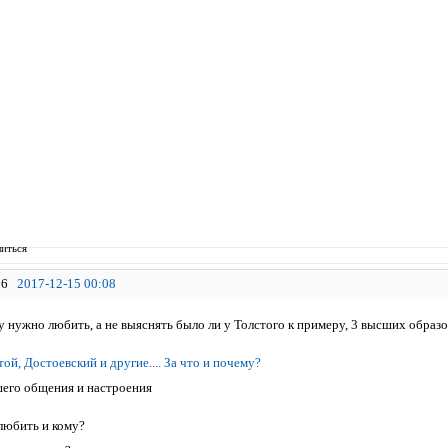
иться
6
2017-12-15 00:08
ку нужно любить, а не выяснять было ли у Толстого к примеру, 3 высших образ
той, Достоевский и другие.... За что и почему?
его общения и настроения
любить и кому?