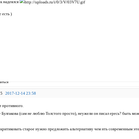
так надеялся
 есть )
иться
5
2017-12-14 23:58
т противного.
е Булгакова (сам не люблю Толстого просто), неужели он писал ересь? быть м
 критиковать старое нужно предложить альтернативу чем нть современным эт