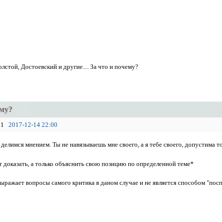
олстой, Достоевский и другие.... За что и почему?
ему?
1
2017-12-14 22:00
елимся мнением. Ты не навязываешь мне своего, а я тебе своего, допустима то
т доказать, а только объяснить свою позицию по определенной теме*
выражает вопросы самого критика в даном случае и не является способом "посп