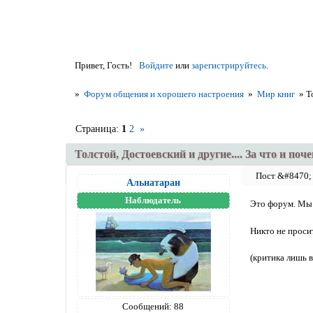
Привет, Гость!
Войдите
или
зарегистрируйтесь
.
»
Форум общения и хорошего настроения
»
Мир книг
»
Т
Страница:
1
2
»
Толстой, Достоевский и другие.... За что и поч
Альнатаран
Наблюдатель
Это форум. Мы д
Никто не проси
(критика лишь 
Сообщений:
88