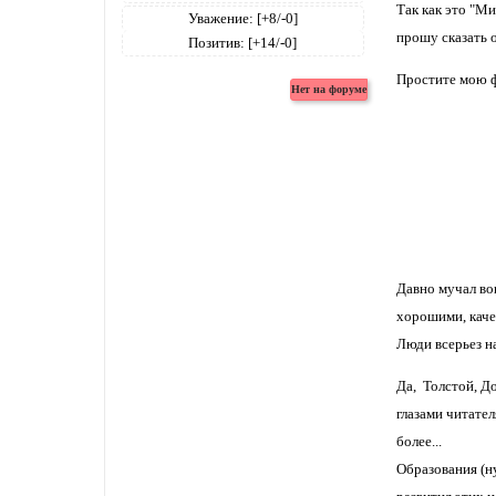
Так как это "Ми
Уважение:
[+8/-0]
прошу сказать 
Позитив:
[+14/-0]
Простите мою 
Давно мучал воп
хорошими, каче
Люди всерьез н
Да, Толстой, Д
глазами читате
более...
Образования (ну