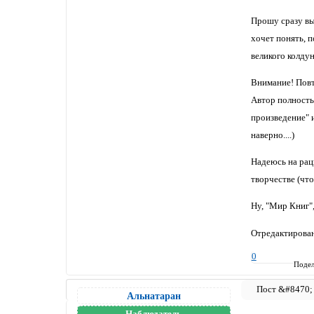
Прошу сразу вык
хочет понять, 
великого колдун
Внимание! Повто
Автор полность
произведение" и
наверно....)
Надеюсь на рац
творчестве (что
Ну, "Мир Книг",
Отредактирован
0
Подел
Альнатаран
Наблюдатель