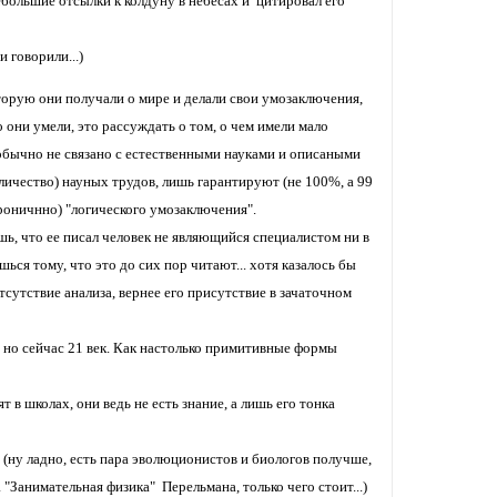
ебольшие отсылки к колдуну в небесах и цитировал его
 говорили...)
торую они получали о мире и делали свои умозаключения,
о они умели, это рассуждать о том, о чем имели мало
(обычно не связано с естественными науками и описаными
личество) науных трудов, лишь гарантируют (не 100%, а 99
роничнно) "логического умозаключения".
ешь, что ее писал человек не являющийся специалистом ни в
ся тому, что это до сих пор читают... хотя казалось бы
тсутствие анализа, вернее его присутствие в зачаточном
, но сейчас 21 век. Как настолько примитивные формы
 в школах, они ведь не есть знание, а лишь его тонка
 (ну ладно, есть пара эволюционистов и биологов получше,
а "Занимательная физика" Перельмана, только чего стоит...)