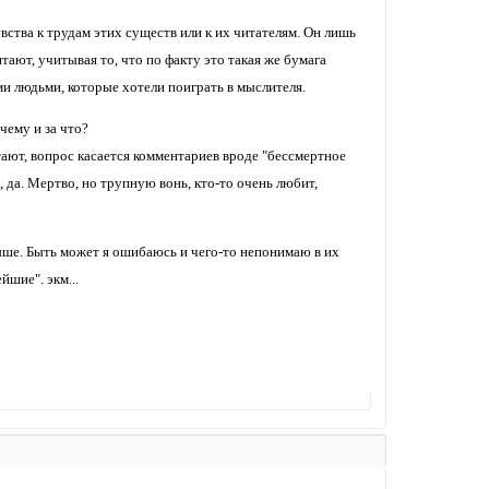
вства к трудам этих существ или к их читателям. Он лишь
ают, учитывая то, что по факту это такая же бумага
ми людьми, которые хотели поиграть в мыслителя.
чему и за что?
тают, вопрос касается комментариев вроде "бессмертное
а, да. Мертво, но трупную вонь, кто-то очень любит,
ыше. Быть может я ошибаюсь и чего-то непонимаю в их
йшие". экм...