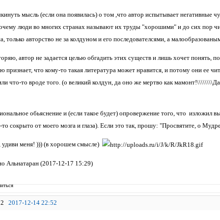
инуть мысль (если она появилась) о том ,что автор испытывает негативные чу
почему люди во многих странах называют их труды "хорошими" и до сих пор чит
а, только авторство не за колдуном и его последователсями, а малообразованы
ряю, автор не задается целью обгадить этих существ и лишь хочет понять, по
ю признает, что кому-то такая литература может нравится, и потому они ее чи
ли что-то вроде того. (о великий колдун, да оно же мертво как мамонт!\\\\\\\\Д
иональное обьяснение и (если такое будет) опровержение того, что изложил в
-то сокрыто от моего мозга и глаза). Если это так, прошу: "Просвятите, о Мудре
 удиви меня! ))) (в хорошем смысле)
о Альнатаран (2017-12-17 15:29)
иться
2
2017-12-14 22:52