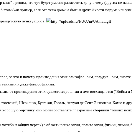
р книг" я решил, что тут будет умесно разместить даную тему (других не наше
об этом (как пример, если эта тема должна быть в другой части форума или уж
французскую пунктуацию)
рос, за что и почему произведения этих олигофре.. экм, полудур... экм, писате..
твенными и даже философскими.
азывают произведения этих существ хорошими и ими восхищаются ("Война и Мир
остоевский, Шевченко, Булгаков, Гоголь, Антуан де Сент-Экзюпери, Камю и дру
ля хорошую картинку, они могли составлять прекрасные сборники "тонких псих
 хотябы в общих чертах) в области психологии, политологии, физики, химии, б