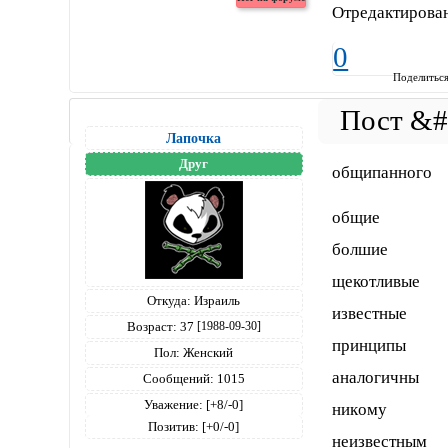
Отредактирован
0
Поделитьс
Лапочка
Друг
общипанного
общие
болшие
щекотливые
Откуда:
Израиль
известные
Возраст:
37
[1988-09-30]
принципы
Пол:
Женский
аналогичны
Сообщений:
1015
Уважение:
[+8/-0]
никoму
Позитив:
[+0/-0]
неизвестным