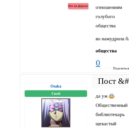
отношениям
голубого
общества
во намудрила 
общества
0
Поделитьс
Osaka
Свой
да уж
Общественный
библиотекарь
щекастый