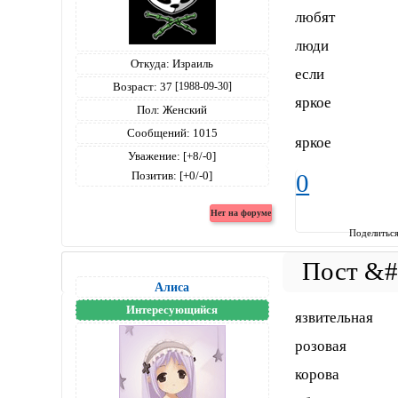
любят
люди
Откуда:
Израиль
если
Возраст:
37
[1988-09-30]
яркое
Пол:
Женский
Сообщений:
1015
яркое
Уважение:
[+8/-0]
Позитив:
[+0/-0]
0
Поделитьс
Алиса
Интересующийся
язвительная
розовая
корова