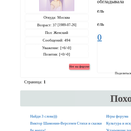
обгладывала
ель
Откуда:
Москва
ель
Возраст:
37
[1989-07-26]
Пол:
Женский
0
Сообщений:
494
Уважение:
[+6/-0]
Позитив:
[+0/-0]
Поделитьс
Страница:
1
Пох
Найди 3 слова)))
Игры форума
Виктор Шамонин-Версенев Стихи и сказки
Культура и ис
8е марта!
Устаревшие т