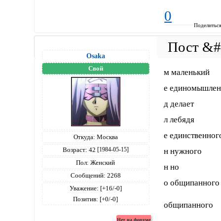
0
Поделитьс
Osaka
Свой
м маленький
е единомышлен
д делает
л лебядя
е единственног
Откуда:
Москва
Возраст:
42
[1984-05-15]
н нужного
Пол:
Женский
н но
Сообщений:
2268
о общипанного
Уважение:
[+16/-0]
Позитив:
[+0/-0]
общипанного