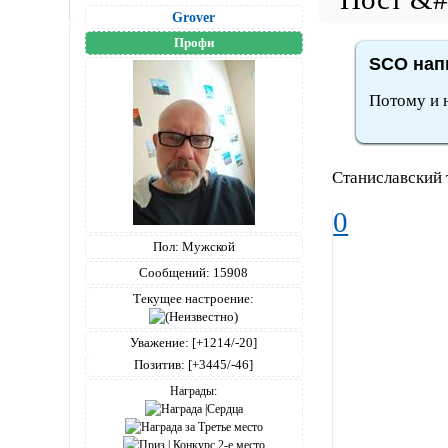
Grover
Профи
SCO напи
Потому и н
Станиславский 
0
Пол:
Мужской
Сообщений:
15908
Текущее настроение:
Уважение:
[+1214/-20]
Позитив:
[+3445/-46]
Награды: