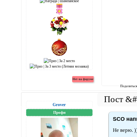
Поделитьс
Grover
Профи
SCO напи
Не верю. )