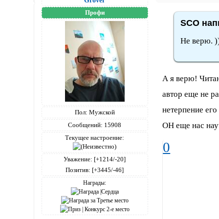
Grover
Профи
SCO напи
Не верю. )
А я верю! Чита
автор еще не р
нетерпение ег
Пол:
Мужской
ОН еще нас нау
Сообщений:
15908
Текущее настроение:
0
Уважение:
[+1214/-20]
Позитив:
[+3445/-46]
Награды: