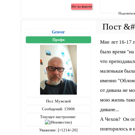
Поделитьс
Grover
Профи
Мне лет 16-17 
было время "на
что преподавали
маленькая была 
именно "Обломо
от дивана не м
мою жизнь такой
Пол:
Мужской
Сообщений:
15908
диване...
Текущее настроение:
А Чехов? Он опи
повторилось в н
Уважение:
[+1214/-20]