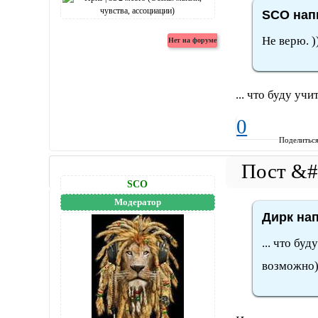
SCO напи
Не верю. )
... что буду у
0
Поделитьс
SCO
Модератор
Дирк нап
... что бу
возможно)