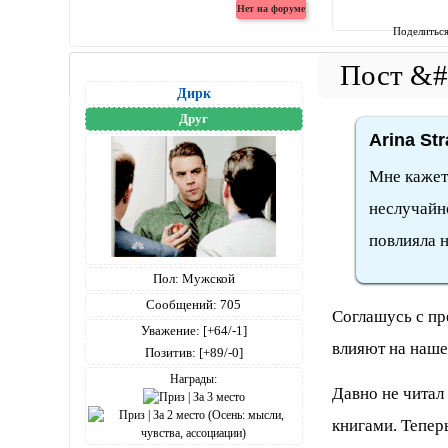
Поделитьс
Дирк
Друг
Arina St
Мне кажетс
неслучайно
повлияла 
Пол:
Мужской
Сообщений:
705
Соглашусь с пр
Уважение:
[+64/-1]
влияют на наше
Позитив:
[+89/-0]
Награды:
Давно не читал
книгами. Тепер