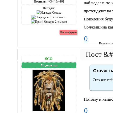
Позитив:
[+3445/-46]
наблюдаем то ж
Награды:
претендуют на т
Поколения буду
Солжеицина как
0
Поделитьс
SCO
Модератор
Grover н
Это же стё
Потому и написа
0