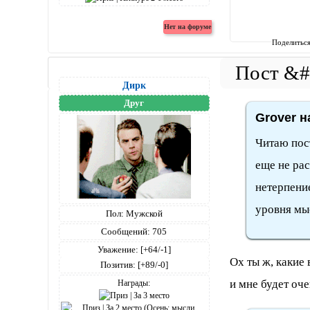
Поделитьс
Дирк
Друг
Grover н
Читаю пос
еще не рас
нетерпени
уровня мыс
Пол:
Мужской
Сообщений:
705
Уважение:
[+64/-1]
Ох ты ж, какие
Позитив:
[+89/-0]
и мне будет оче
Награды: