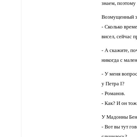
знаем, поэтому
Возмущенный э
- Сколько време
висел, сейчас п
- А скажите, п
никогда с мале
- У меня вопрос
у Петра I?
- Романов.
- Как? И он тож
У Мадонны Бен
- Вот вы тут г
случилось?