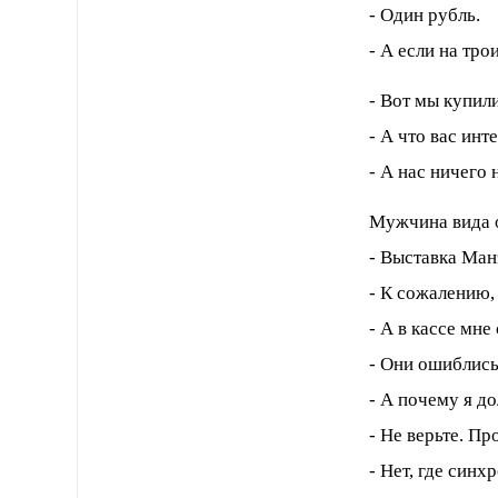
- Один рубль.
- А если на тро
- Вот мы купили
- А что вас инт
- А нас ничего 
Мужчина вида о
- Выставка Ман
- К сожалению,
- А в кассе мне
- Они ошиблись
- А почему я д
- Не верьте. Пр
- Нет, где син