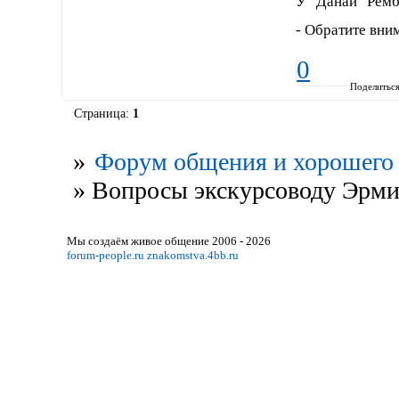
У "Данаи" Ремб
- Обратите вни
0
Поделитьс
Страница:
1
»
Форум общения и хорошего 
»
Вопросы экскурсоводу Эрм
Мы создаём живое общение 2006 - 2026
forum-people.ru
znakomstva.4bb.ru