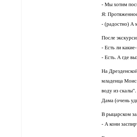
- Мы хотим пос
Я: Протяженнос
- (радостно) А 
После экскурси
- Есть ли каки
- Есть. А где в
На Дрезденской
младенца Моисе
воду из скалы".
Дама (очень уд
В рыцарском за
- А кони заспи