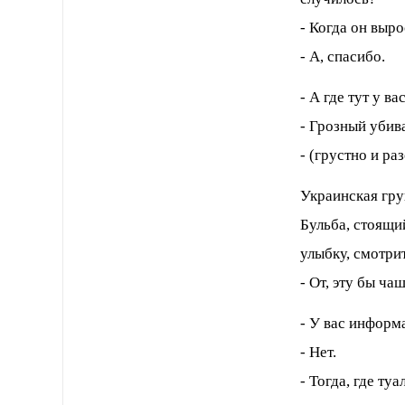
- Когда он выро
- А, спасибо.
- А где тут у в
- Грозный убива
- (грустно и р
Украинская гру
Бульба, стоящи
улыбку, смотри
- От, эту бы ча
- У вас информ
- Нет.
- Тогда, где туа