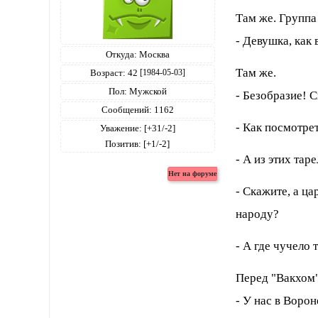
Там же. Группа
- Девушка, как
Откуда:
Москва
Там же.
Возраст:
42
[1984-05-03]
Пол:
Мужской
- Безобразие! 
Сообщений:
1162
- Как посмотре
Уважение:
[+31/-2]
Позитив:
[+1/-2]
- А из этих тар
- Скажите, а ца
народу?
- А где чучело 
Перед "Вакхом"
- У нас в Ворон