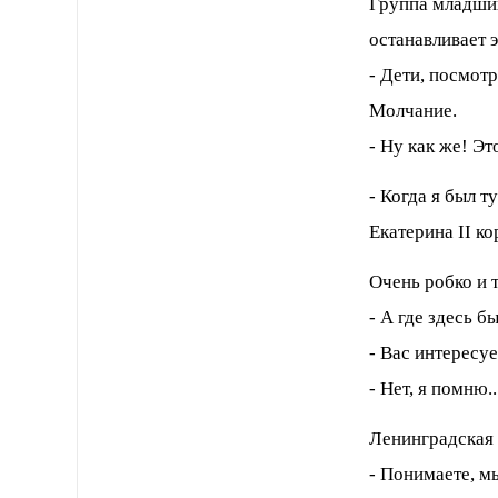
Группа младши
останавливает 
- Дети, посмотр
Молчание.
- Ну как же! Э
- Когда я был т
Екатерина II к
Очень робко и т
- А где здесь б
- Вас интересу
- Нет, я помню..
Ленинградская 
- Понимаете, м