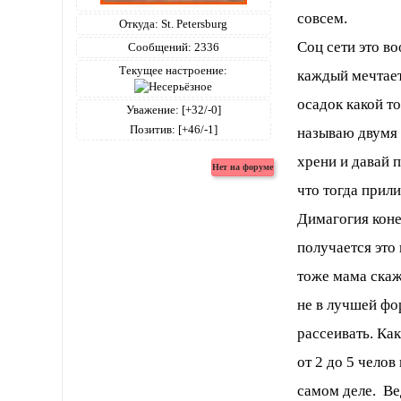
совсем.
Откуда:
St. Petersburg
Соц сети это в
Сообщений:
2336
Текущее настроение:
каждый мечтает
осадок какой т
Уважение:
[+32/-0]
Позитив:
[+46/-1]
называю двумя
хрени и давай 
что тогда прили
Димагогия коне
получается это 
тоже мама скаж
не в лучшей фор
рассеивать. Ка
от 2 до 5 челов
самом деле. Ве