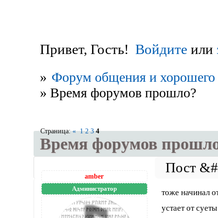
Привет, Гость!
Войдите
или
»
Форум общения и хорошего 
»
Время форумов прошло?
Страница:
«
1
2
3
4
Время форумов прошл
amber
Администратор
тоже начинал о
устает от суеты