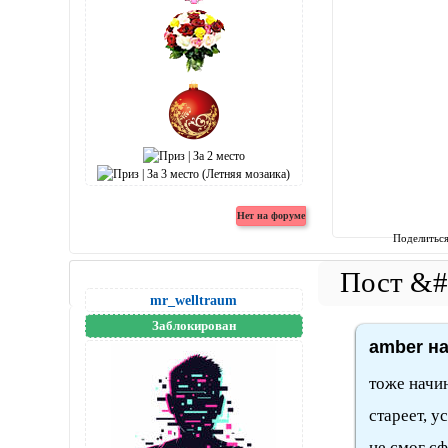
Поделитьс
mr_welltraum
Заблокирован
amber на
тоже начи
стареет, у
не смог с