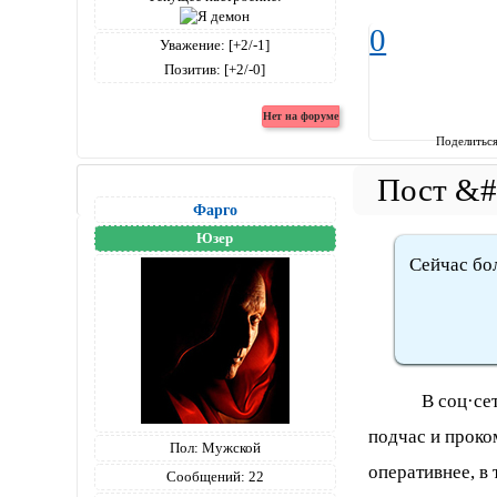
0
Уважение:
[+2/-1]
Позитив:
[+2/-0]
Поделитьс
Фарго
Юзер
Сейчас бо
В соц·сетях к
подчас и проко
Пол:
Мужской
оперативнее, в 
Сообщений:
22