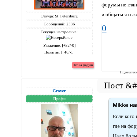
форумы не глян
и общаться и же
Откуда:
St. Petersburg
Сообщений:
2336
0
Текущее настроение:
Уважение:
[+32/-0]
Позитив:
[+46/-1]
Поделитьс
Grover
Профи
Mikke на
Если кого 
где на фор
Надо больш