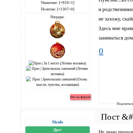
Уважение:
[+910/-1]
и родственники
Позитив:
[+1307/-0]
Награды:
не захожу, ска
Здесь мне нрави
заниматься до
0
Поделитьс
Nicole
Друг
Не знаю прошло