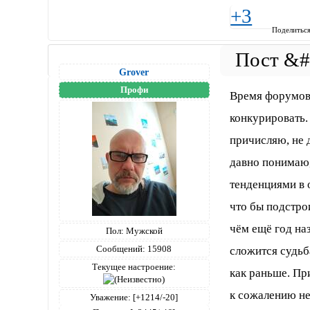
+3
Поделитьс
Grover
Профи
Время форумов 
конкурировать.
причисляю, не 
давно понимаю,
тенденциями в 
что бы подстрои
чём ещё год наз
Пол:
Мужской
Сообщений:
15908
сложится судьб
Текущее настроение:
как раньше. Пр
к сожалению не
Уважение:
[+1214/-20]