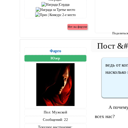
Поделитьс
Фарго
Юзер
ведь от ког
насколько 
А почему «от в
Пол:
Мужской
всех нас?
Сообщений:
22
Текущее настроение: