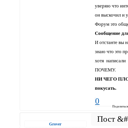
уверяю что инт
он выскочил и у
Форум это обще
Сообщение дл
И отстанте вы н
знаю что это пр
хотя написали 
ПОЧЕМУ.
НИ ЧЕГО ПЛО
покусать.
0
Поделитьс
Grover