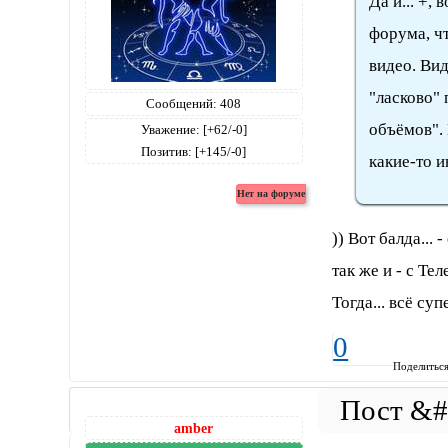
Да и... +,
форума, чт
видео. Вид
"ласково" 
Сообщений:
408
объёмов". 
Уважение:
[+62/-0]
Позитив:
[+145/-0]
какие-то и
)) Вот балда...
так же и - с Тел
Тогда... всё супе
0
Поделитьс
amber