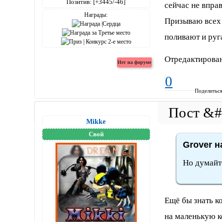
Позитив:
[+3445/-46]
сейчас не вправ
Награды:
Призываю всех 
поливают и руг
Отредактирован
0
Поделитьс
Mikke
Свой
Grover н
Но думайт
Ещё бы знать к
на маленькую к