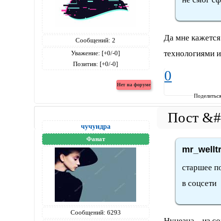
Да мне кажется
Сообщений:
2
технологиями и
Уважение:
[+0/-0]
Позитив:
[+0/-0]
0
Поделитьс
чучундра
Фанат
mr_wellt
старшее п
в соцсети
Сообщений:
6293
Нунезна....из с