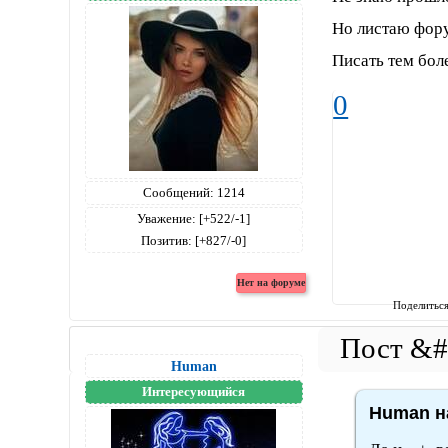
Но листаю фору
Писать тем бол
0
Сообщений:
1214
Уважение:
[+522/-1]
Позитив:
[+827/-0]
Поделитьс
Human
Интересующийся
Human на