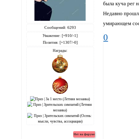
была куча рег н
Недавно прошла
умирающем сос
Сообщений:
6293
0
Уважение:
[+910/-1]
Позитив:
[+1307/-0]
Награды: