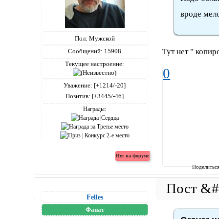
вроде мело
Пол:
Мужской
Тут нет " копиро
Сообщений:
15908
Текущее настроение:
0
Уважение:
[+1214/-20]
Позитив:
[+3445/-46]
Награды:
Поделитьс
Felles
Фанат