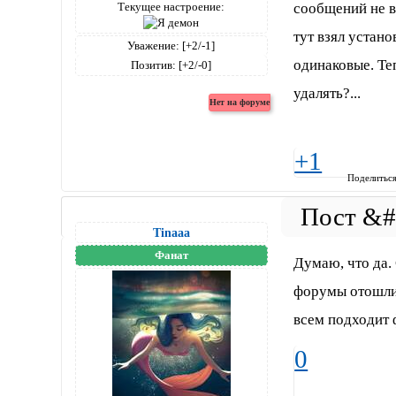
Текущее настроение:
сообщений не ви
тут взял устано
Уважение:
[+2/-1]
одинаковые. Теп
Позитив:
[+2/-0]
удалять?...
+1
Поделитьс
Tinaaa
Фанат
Думаю, что да.
форумы отошли 
всем подходит 
0