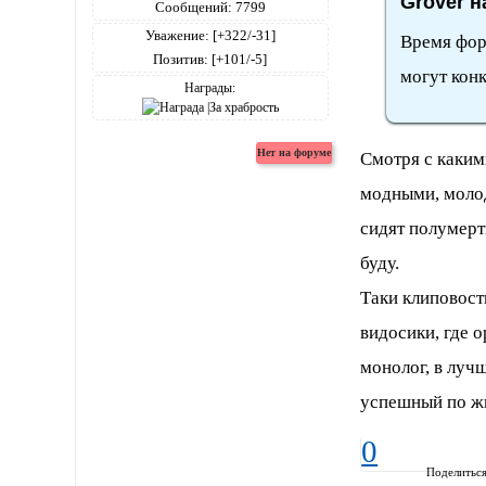
Grover н
Сообщений:
7799
Уважение:
[+322/-31]
Время фору
Позитив:
[+101/-5]
могут кон
Награды:
Смотря с каким
модными, моло
сидят полумерт
буду.
Таки клиповост
видосики, где 
монолог, в луч
успешный по ж
0
Поделитьс