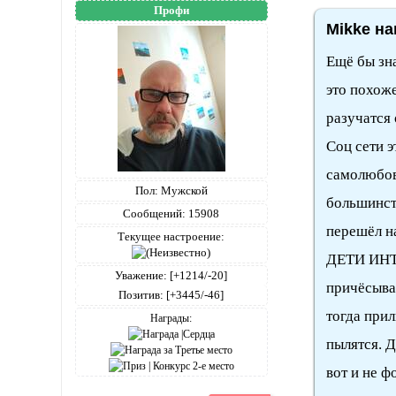
Профи
Mikke на
Ещё бы зна
это похож
разучатся
Соц сети 
самолюбов
Пол:
Мужской
большинст
Сообщений:
15908
перешёл н
Текущее настроение:
ДЕТИ ИНТЕ
Уважение:
[+1214/-20]
причёсыва
Позитив:
[+3445/-46]
тогда прил
Награды:
пылятся. 
вот и не ф