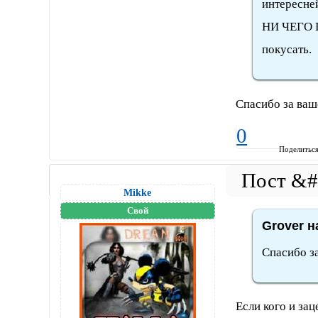
интересне
НИ ЧЕГО 
покусать.
Спасибо за ваш
0
Поделитьс
Mikke
Свой
Grover н
Спасибо з
Если кого и зац