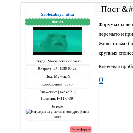
Sablezubaya_utka
Фанат
Форумы съели п
перемыто и при
Живы только бо
крупных спонс
Откуда:
Московская область
Ключевая пробл
Возраст:
46
[1980-05-23]
Пол:
Мужской
0
Сообщений:
5675
Уважение:
[+464/-21]
Позитив:
[+417/-39]
Награды: