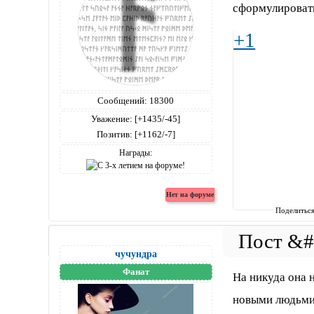
сформулировать
+1
Сообщений:
18300
Уважение:
[+1435/-45]
Позитив:
[+1162/-7]
Награды:
Поделитьс
чучундра
Фанат
На никуда она 
новыми людьми. 