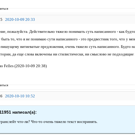
иться
5
2020-10-09 20:33
ние, пожалуйста. Действительно тяжело понимать суть написанного - как буд
быть то, что я не понимаю сути написанного - это предвестник того, что у мен
 пишущему витиеватые предложения, очень тяжело суть написанного. Будто нап
итории, да еще слова включены ни стилистически, ни смыслово не подходящие 
 Felles (2020-10-09 20:38)
иться
6
2020-10-10 10:52
11951 написал(а):
транслейт что-ли? Что-то очень тяжело текст воспринять.