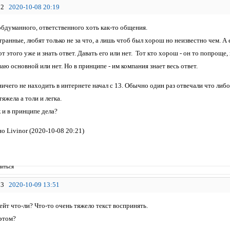
2
2020-10-08 20:19
обдуманного, ответственного хоть как-то общения.
ранные, любят только не за что, а лишь чтоб был хорош но неизвестно чем. А 
т этого уже и знать ответ. Давать его или нет. Тот кто хорош - он то попроще
наю основной или нет. Но в принципе - им компания знает весь ответ.
 ничего не находить в интернете начал с 13. Обычно один раз отвечали что либо
тяжела а толи и легка.
 и в принципе дела?
о Livinor (2020-10-08 20:21)
иться
3
2020-10-09 13:51
ейт что-ли? Что-то очень тяжело текст воспринять.
этом?