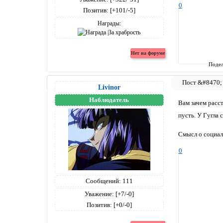
0
Позитив:
[+101/-5]
Награды:
Подел
Livinor
Наблюдатель
Вам зачем расст
пусть. У Гугла 
Смысл о социал
0
Сообщений:
111
Уважение:
[+7/-0]
Позитив:
[+0/-0]