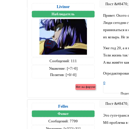
Livinor
Наблюдатель
Привет. Охото 
Люди сегодня ст
принюхаться и о
их козырь. Не з
Уже год 20, а я
Толи жизнь так 
Сообщений:
111
А вы живёте как
Уважение:
[+7/-0]
Отредактирован
Позитив:
[+0/-0]
0
Подел
Felles
Фанат
Это гугл-трансл
Сообщений:
7799
Мб проблема в 
Уважение:
[+322/-31]