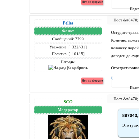
Подел
Felles
Фанат
Остудите тpаха
Сообщений:
7799
Конечно, может 
Уважение:
[+322/-31]
человеку порой
Позитив:
[+101/-5]
доведен до ауд
Награды:
Отредактировано
0
Подел
SCO
Модератор
897043,
Это гугл-