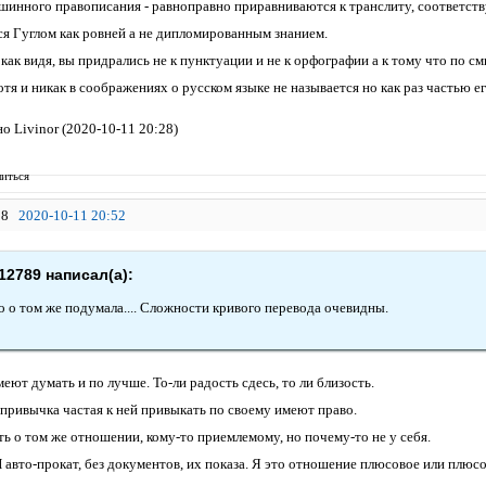
инного правописания - равноправно приравниваются к транслиту, соответств
я Гуглом как ровней а не дипломированным знанием.
как видя, вы придрались не к пунктуации и не к орфографии а к тому что по 
отя и никак в соображениях о русском языке не называется но как раз частью е
о Livinor (2020-10-11 20:28)
иться
8
2020-10-11 20:52
12789 написал(а):
о о том же подумала.... Сложности кривого перевода очевидны.
еют думать и по лучше. То-ли радость сдесь, то ли близость.
 привычка частая к ней привыкать по своему имеют право.
ь о том же отношении, кому-то приемлемому, но почему-то не у себя.
И авто-прокат, без документов, их показа. Я это отношение плюсовое или плюс