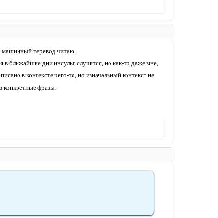
то машинный перевод читаю.
я в ближайшие дни инсульт случится, но как-то даже мне,
исано в контексте чего-то, но изначальный контекст не
в конкретные фразы.