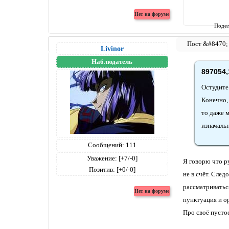
Подел
Livinor
Наблюдатель
897054,
Остудите
Конечно, 
то даже 
изначаль
Сообщений:
111
Уважение:
[+7/-0]
Я говорю что р
Позитив:
[+0/-0]
не в счёт. Сле
рассматриватьс
пунктуация и о
Про своё пустое