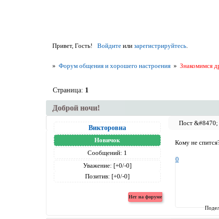
Привет, Гость!
Войдите
или
зарегистрируйтесь
.
»
Форум общения и хорошего настроения
»
Знакомимся д
Страница:
1
Доброй ночи!
Викторовна
Новичок
Кому не спится
Сообщений:
1
0
Уважение:
[+0/-0]
Позитив:
[+0/-0]
Подел