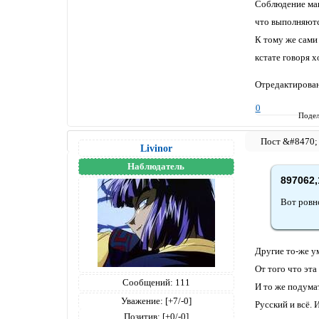
Соблюдение маш
что выполняютс
К тому же сами 
кстате говоря х
Отредактирован
0
Подел
Livinor
Наблюдатель
897062,
Вот ровн
Другие то-же ум
От того что эта
Сообщений:
111
И то же подумат
Уважение:
[+7/-0]
Русский и всё. 
Позитив:
[+0/-0]