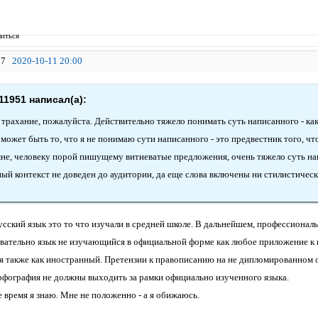
иться
7
2020-10-11 20:00
11951 написал(а):
 тpахание, пожалуйста. Действительно тяжело понимать суть написанного - к
может быть то, что я не понимаю сути написанного - это предвестник того, чт
мне, человеку порой пишущему витиеватые предложения, очень тяжело суть нап
ный контекст не доведен до аудитории, да еще слова включены ни стилистичес
усский язык это то что изучали в средней школе. В дальнейшем, профессиональ
довательно язык не изучающийся в официальной форме как любое приложение к 
я также как иностранный. Претензии к правописанию на не дипломированном о
рфография не должны выходить за рамки официально изученного языка.
 время я знаю. Мне не положенно - а я обижаюсь.