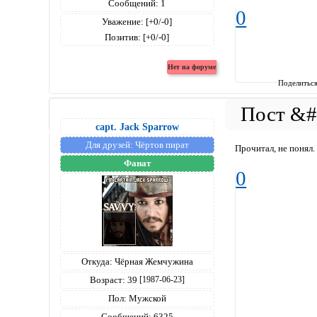
Сообщений:
1
0
Уважение:
[+0/-0]
Позитив:
[+0/-0]
Поделитьс
capt. Jack Sparrow
Для друзей:
Чёртов пират
Прочитал, не понял.
Фанат
0
Откуда:
Чёрная Жемчужина
Возраст:
39
[1987-06-23]
Пол:
Мужской
Сообщений:
6325