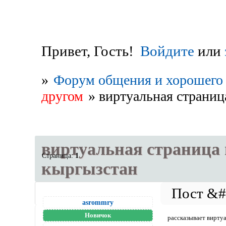
Привет, Гость!
Войдите
или
»
Форум общения и хорошего 
другом
»
виртуальная страни
виртуальная страница
Страница:
1
кыргызстан
asrommry
Новичок
рассказывает вирту