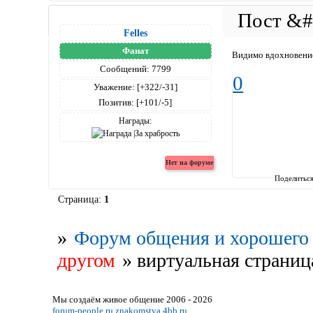
Felles
Фанат
Видимо вдохновение
Сообщений:
7799
0
Уважение:
[+322/-31]
Позитив:
[+101/-5]
Награды:
Поделитьс
Страница:
1
»
Форум общения и хорошего 
другом
»
виртуальная страни
Мы создаём живое общение 2006 - 2026
forum-people.ru
znakomstva.4bb.ru