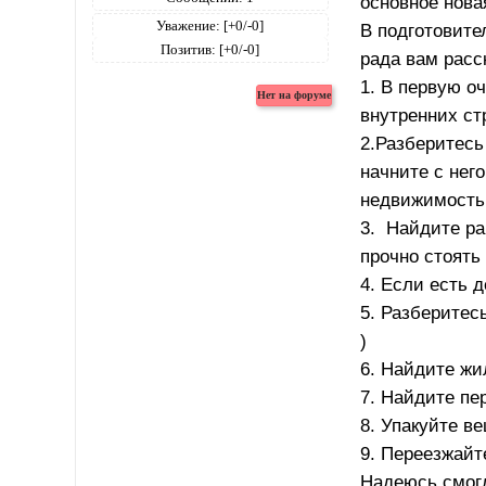
основное нова
Уважение:
[+0/-0]
В подготовите
Позитив:
[+0/-0]
рада вам расск
1. В первую оч
внутренних с
2.Разберитесь
начните с нег
недвижимость
3. Найдите ра
прочно стоять 
4. Если есть 
5. Разберитес
)
6. Найдите жи
7. Найдите пе
8. Упакуйте в
9. Переезжайт
Надеюсь смог