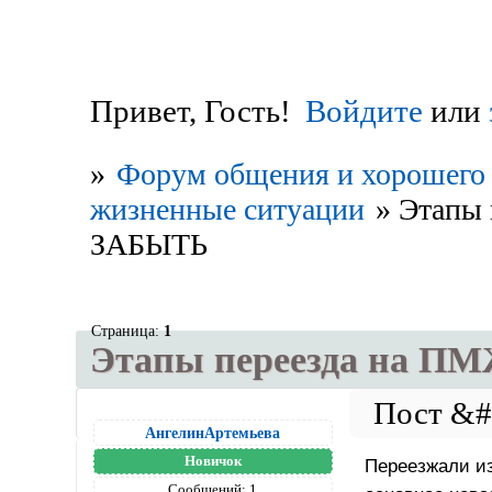
Привет, Гость!
Войдите
или
»
Форум общения и хорошего 
жизненные ситуации
»
Этапы
ЗАБЫТЬ
Страница:
1
Этапы переезда на 
АнгелинАртемьева
Новичок
Переезжали из
Сообщений:
1