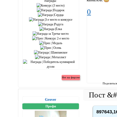
Награды:
0
Поделитьс
Grover
Профи
897643,1