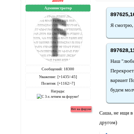
amber
Администратор
897625,1
Я смотрю, 
897628,1
Наш "люби
Сообщений:
18300
Перекроет
Уважение:
[+1435/-45]
вариант По
Позитив:
[+1162/-7]
будем молч
Награды:
Саша, не ищи в 
другом)