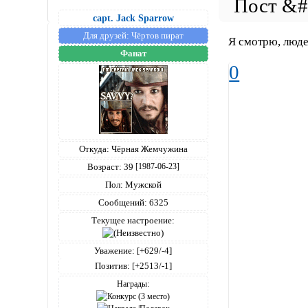
capt. Jack Sparrow
Для друзей:
Чёртов пират
Я смотрю, людей
Фанат
0
Откуда:
Чёрная Жемчужина
Возраст:
39
[1987-06-23]
Пол:
Мужской
Сообщений:
6325
Текущее настроение:
Уважение:
[+629/-4]
Позитив:
[+2513/-1]
Награды: