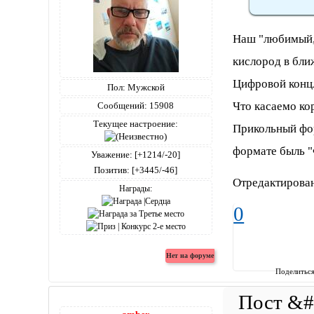
Наш "любимый,
кислород в бли
Цифровой концла
Пол:
Мужской
Что касаемо ко
Сообщений:
15908
Текущее настроение:
Прикольный фор
формате быль "
Уважение:
[+1214/-20]
Позитив:
[+3445/-46]
Отредактирован
Награды:
0
Поделитьс