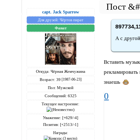
capt. Jack Sparrow
Для друзей:
Чёртов пират
897734,1
Фанат
А с друго
Вставить музык
рекламировать к
Откуда:
Чёрная Жемчужина
Возраст:
39
[1987-06-23]
знаешь
Пол:
Мужской
0
Сообщений:
6325
Текущее настроение:
Уважение:
[+629/-4]
Позитив:
[+2513/-1]
Награды: