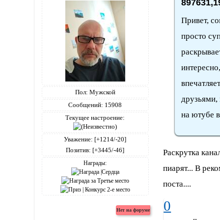
897631,1
Привет, со
просто суп
раскрывает
интересно,
впечатляе
Пол:
Мужской
друзьями,
Сообщений:
15908
на ютубе в
Текущее настроение:
Уважение:
[+1214/-20]
Позитив:
[+3445/-46]
Раскрутка канал
Награды:
пиарят... В рек
поста....
0