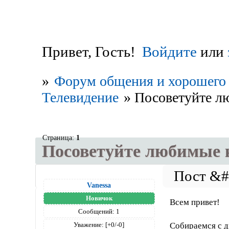
Привет, Гость!
Войдите
или
»
Форум общения и хорошего 
Телевидение
»
Посоветуйте л
Страница:
1
Посоветуйте любимые 
Vanessa
Новичок
Всем привет!
Сообщений:
1
Собираемся с д
Уважение:
[+0/-0]