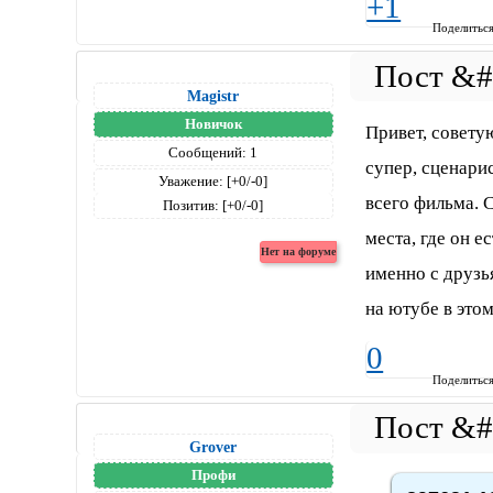
+1
Поделитьс
Magistr
Новичок
Привет, советую
Сообщений:
1
супер, сценари
Уважение:
[+0/-0]
всего фильма. С
Позитив:
[+0/-0]
места, где он 
именно с друзь
на ютубе в этом
0
Поделитьс
Grover
Профи