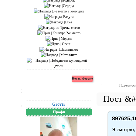
Поделитьс
Grover
Профи
897625,1
Я смотрю, 