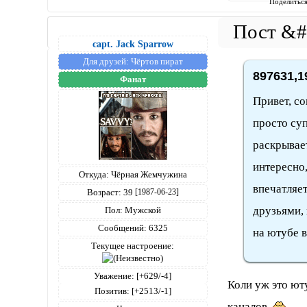
Поделитьс
capt. Jack Sparrow
Для друзей:
Чёртов пират
897631,1
Фанат
Привет, со
просто суп
раскрывает
интересно,
Откуда:
Чёрная Жемчужина
впечатляе
Возраст:
39
[1987-06-23]
друзьями,
Пол:
Мужской
Сообщений:
6325
на ютубе в
Текущее настроение:
Уважение:
[+629/-4]
Коли уж это юту
Позитив:
[+2513/-1]
каналов.