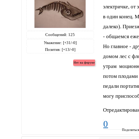
электричке, от 
в один конец. М
далеко). Приезж
Сообщений:
125
- общаемся еже
Уважение:
[+31/-0]
Но главное - др
Позитив:
[+13/-0]
домом лес с фл
утрам моционю.
потом плодами 
педали портати
могу приспособ
Отредактирова
0
Поделитьс