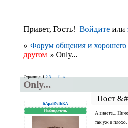
Привет, Гость!
Войдите
или
»
Форум общения и хорошего 
другом
»
Only...
Страница:
1
2
3
…
11
»
Only...
БАраБУЛЬКА
Наблюдатель
А знаете... Нич
так уж и плохо.