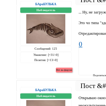
БАраБУЛЬКА
Наблюдатель
... Ну, не загр
Это чо типа "зд
Отредактирова
0
Сообщений:
125
Уважение:
[+31/-0]
Позитив:
[+13/-0]
Поделитьс
БАраБУЛЬКА
Наблюдатель
Открываю окно 
неокультуренны