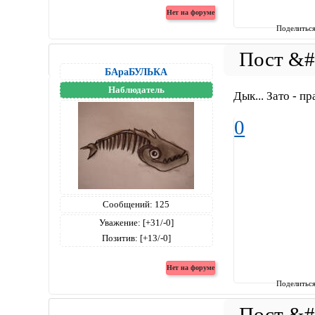
Поделитьс
БАраБУЛЬКА
Наблюдатель
Дык... Зато - пр
0
Сообщений:
125
Уважение:
[+31/-0]
Позитив:
[+13/-0]
Поделитьс