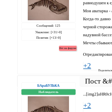
равнодушен к е
Моя аватарка - 
Когда-то давно
Сообщений:
125
черной стороже
Уважение:
[+31/-0]
надувной бассе
Позитив:
[+13/-0]
Мечты сбываютс
Отредактирова
+2
Поделитьс
БАраБУЛЬКА
Наблюдатель
...[img2]aHR
+2