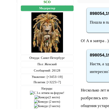
SCO
Модератор
898054,1
Пошла в п
О! А я завтра . )
898054,1
Откуда:
Санкт-Петербург
Настя, а з
Пол:
Женский
Сообщений:
26128
интересно
Уважение:
[+3453/-19]
Позитив:
[+3225/-7]
Награды:
Несколько лет н
разбрелись кто
общения устаре