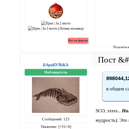
Поделитьс
БАраБУЛЬКА
Наблюдатель
898044,1
в общем с
SCO, эээээ...
На
Сообщений:
125
мудрость). Это я
Уважение:
[+31/-0]