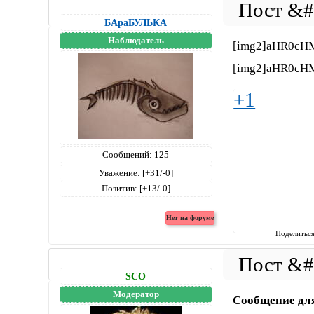
БАраБУЛЬКА
Наблюдатель
[img2]aHR0cH
[img2]aHR0cH
+1
Сообщений:
125
Уважение:
[+31/-0]
Позитив:
[+13/-0]
Поделитьс
SCO
Модератор
Сообщение дл