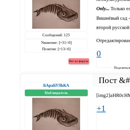
Only...
Только ес
Вишнёвый сад -
второй русской
Сообщений:
125
Отредактирова
Уважение:
[+31/-0]
Позитив:
[+13/-0]
0
Поделитьс
БАраБУЛЬКА
Наблюдатель
[img2]aHR0cH
+1